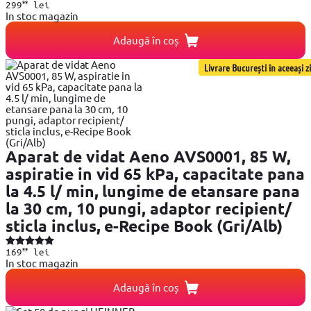
99
299
lei
In stoc magazin
Adaugă în coș
Livrare București în aceeași zi
Aparat de vidat Aeno AVS0001, 85 W,
aspiratie in vid 65 kPa, capacitate pana
la 4.5 l/ min, lungime de etansare pana
la 30 cm, 10 pungi, adaptor recipient/
sticla inclus, e-Recipe Book (Gri/Alb)
99
169
lei
In stoc magazin
Adaugă în coș