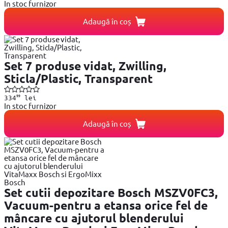
In stoc furnizor
Adaugă în coș
Set 7 produse vidat, Zwilling,
Sticla/Plastic, Transparent
99
334
lei
In stoc furnizor
Adaugă în coș
Set cutii depozitare Bosch MSZV0FC3,
Vacuum-pentru a etansa orice fel de
mâncare cu ajutorul blenderului