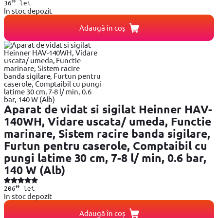
99
36
lei
In stoc depozit
Adaugă în coș
Aparat de vidat si sigilat Heinner HAV-
140WH, Vidare uscata/ umeda, Functie
marinare, Sistem racire banda sigilare,
Furtun pentru caserole, Comptaibil cu
pungi latime 30 cm, 7-8 l/ min, 0.6 bar,
140 W (Alb)
99
206
lei
In stoc depozit
Adaugă în coș