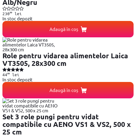
Alb/Negru
99
230
lei
In stoc depozit
Adaugă în coș
Role pentru vidarea alimentelor Laica
VT3505, 28x300 cm
99
44
lei
In stoc depozit
Adaugă în coș
Set 3 role pungi pentru vidat
compatibile cu AENO VS1 & VS2, 500 x
25 cm