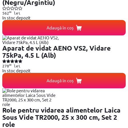
(Negru/Argintiu)
99
562
lei
In stoc depozit
Adaugă în coș
Aparat de vidat AENO VS2, Vidare
75kPa, 4.5 L (Alb)
99
270
lei
In stoc depozit
Adaugă în coș
Role pentru vidarea alimentelor Laica
Sous Vide TR2000, 25 x 300 cm, Set 2
role