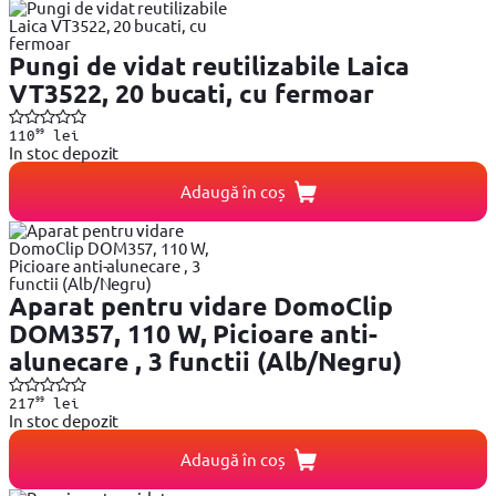
Pungi de vidat reutilizabile Laica
VT3522, 20 bucati, cu fermoar
99
110
lei
In stoc depozit
Adaugă în coș
Aparat pentru vidare DomoClip
DOM357, 110 W, Picioare anti-
alunecare , 3 functii (Alb/Negru)
99
217
lei
In stoc depozit
Adaugă în coș