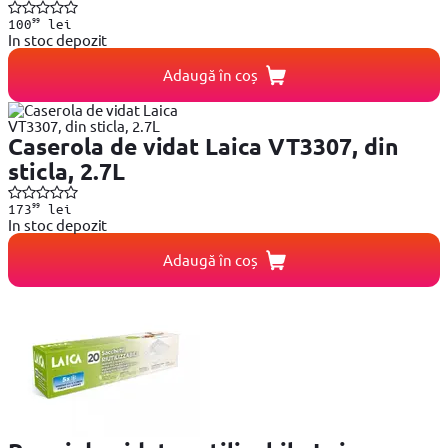
99
100
lei
In stoc depozit
Adaugă în coș
Caserola de vidat Laica VT3307, din
sticla, 2.7L
99
173
lei
In stoc depozit
Adaugă în coș