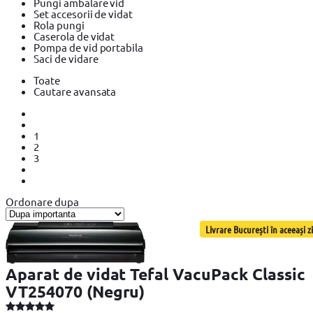
Pungi ambalare vid
Set accesorii de vidat
Rola pungi
Caserola de vidat
Pompa de vid portabila
Saci de vidare
Toate
Cautare avansata
1
2
3
Ordonare dupa
Livrare București în aceeași zi
Aparat de vidat Tefal VacuPack Classic
VT254070 (Negru)