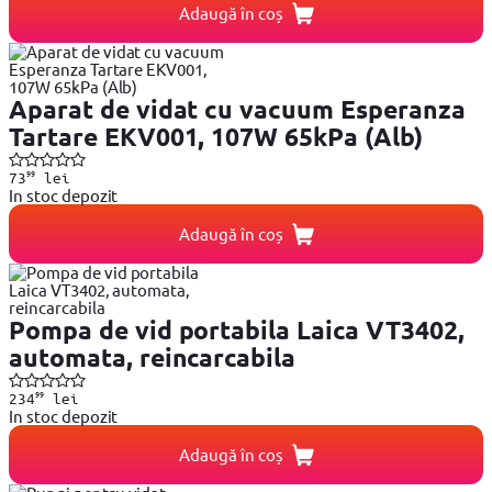
Adaugă în coș
Aparat de vidat cu vacuum Esperanza
Tartare EKV001, 107W 65kPa (Alb)
99
73
lei
In stoc depozit
Adaugă în coș
Pompa de vid portabila Laica VT3402,
automata, reincarcabila
99
234
lei
In stoc depozit
Adaugă în coș