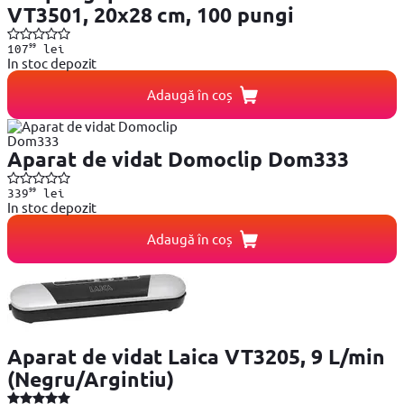
VT3501, 20x28 cm, 100 pungi
99
107
lei
In stoc depozit
Adaugă în coș
Aparat de vidat Domoclip Dom333
99
339
lei
In stoc depozit
Adaugă în coș
Aparat de vidat Laica VT3205, 9 L/min
(Negru/Argintiu)