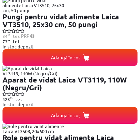
Pungi pentru vidat alimente Laica
VT3510, 25x30 cm, 50 pungi
90
PRP
84
lei
99
73
lei
In stoc depozit
Adaugă în coș
Aparat de vidat Laica VT3119, 110W
(Negru/Gri)
99
528
lei
In stoc depozit
Adaugă în coș
Role pentru vidat alimente Laica