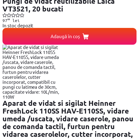
Pungi de vidat reutilizabile Laica
VT3521, 20 bucati
99
97
lei
In stoc depozit
Adaugă în coș
Aparat de vidat si sigilat Heinner
FreshLock 110SS HAV-E110SS, vidare
umeda /uscata, vidare caserole, panou
de comanda tactil, furtun pentru
vidarea caserolelor, cutter incorporat,