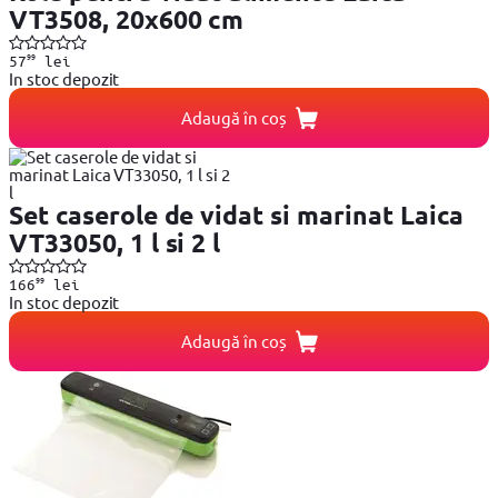
VT3508, 20x600 cm
99
57
lei
In stoc depozit
Adaugă în coș
Set caserole de vidat si marinat Laica
VT33050, 1 l si 2 l
99
166
lei
In stoc depozit
Adaugă în coș