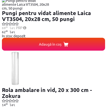
Pungi pentru vidat alimente Laica
VT3504, 20x28 cm, 50 pungi
90
PRP
69
lei
99
62
lei
In stoc depozit
Adaugă în coș
Rola ambalare in vid, 20 x 300 cm -
Zokura
00
14
lei