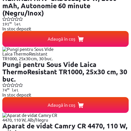
mAh, Autonomie 60 minute
(Negru/Inox)
99
191
lei
In stoc depozit
Adaugă în coș
Pungi pentru Sous Vide Laica
ThermoResistant TR1000, 25x30 cm, 30
buc.
99
74
lei
In stoc depozit
Adaugă în coș
Aparat de vidat Camry CR 4470, 110 W,