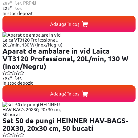
90
PRP
289
lei
99
225
lei
In stoc depozit
Adaugă în coș
Aparat de ambalare in vid Laica
VT3120 Professional, 20L/min, 130 W
(Inox/Negru)
99
792
lei
In stoc depozit
Adaugă în coș
Set 50 de pungi HEINNER HAV-BAGS-
20X30, 20x30 cm, 50 bucati