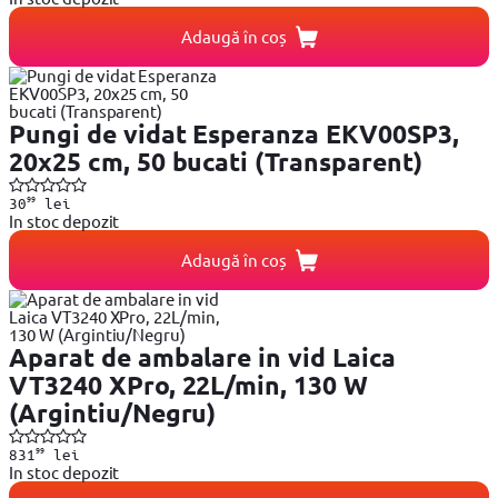
Adaugă în coș
Pungi de vidat Esperanza EKV00SP3,
20x25 cm, 50 bucati (Transparent)
99
30
lei
In stoc depozit
Adaugă în coș
Aparat de ambalare in vid Laica
VT3240 XPro, 22L/min, 130 W
(Argintiu/Negru)
99
831
lei
In stoc depozit