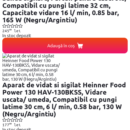
Compatibil cu pungi latime 32 cm,
Capacitate vidare 16 l/ min, 0.85 bar,
165 W (Negru/Argintiu)
99
245
lei
In stoc depozit
Adaugă în coș
Aparat de vidat si sigilat Heinner Food
Power 130 HAV-130BKSS, Vidare
uscata/ umeda, Compatibil cu pungi
latime 30 cm, 6 l/ min, 0.58 bar, 130 W
(Negru/Argintiu)
99
177
lei
In stoc depozit