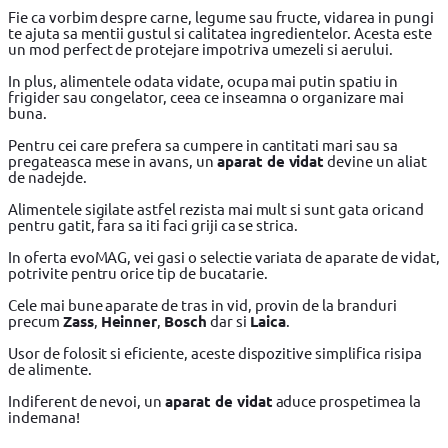
Fie ca vorbim despre carne, legume sau fructe, vidarea in pungi
te ajuta sa mentii gustul si calitatea ingredientelor. Acesta este
un mod perfect de protejare impotriva umezeli si aerului.
In plus, alimentele odata vidate, ocupa mai putin spatiu in
frigider sau congelator, ceea ce inseamna o organizare mai
buna.
Pentru cei care prefera sa cumpere in cantitati mari sau sa
pregateasca mese in avans, un
aparat de vidat
devine un aliat
de nadejde.
Alimentele sigilate astfel rezista mai mult si sunt gata oricand
pentru gatit, fara sa iti faci griji ca se strica.
In oferta evoMAG, vei gasi o selectie variata de aparate de vidat,
potrivite pentru orice tip de bucatarie.
Cele mai bune aparate de tras in vid, provin de la branduri
precum
Zass
,
Heinner
,
Bosch
dar si
Laica
.
Usor de folosit si eficiente, aceste dispozitive simplifica risipa
de alimente.
Indiferent de nevoi, un
aparat de vidat
aduce prospetimea la
indemana!