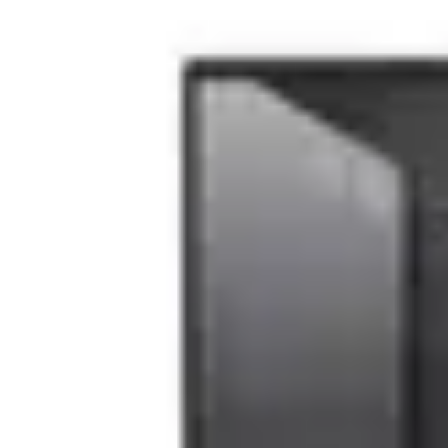
Portabile
Laptopuri / Notebook
(1825)
Laptopuri Refurbished
(358)
Ultrabook
(93)
Optiuni
Oferte
Stoc magazin
Stoc depozit
Stoc furnizor
Produse noi
Toate
Resigilate
Brand
Lenovo
(48)
ASUS
(12)
HP
(10)
Dell
(4)
MSI
(1)
Familie procesor