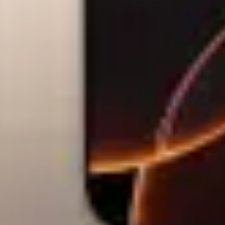
0 Aura Edition) (Procesor Intel® Core™ U
GB LPDDR5X, 2TB SSD, 5G, Intel® Arc 14