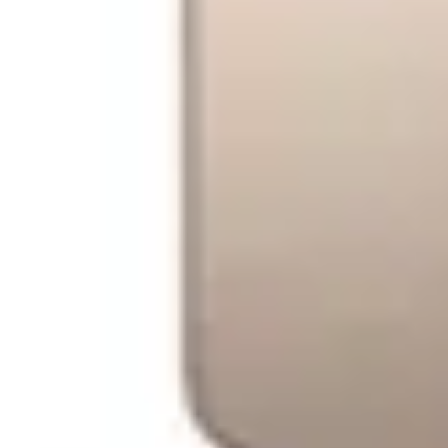
Da
Toate
Cautare avansata
1
2
Ordonare dupa
Laptop 2in1 Lenovo ThinkPad X1 (Gen. 1
GHz) 14" 2.8K OLED 120Hz VRR Touch, 32