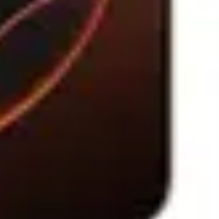
ltra 7 258V (12M Cache, up to 4.80
0V Graphics, Win 11 Pro, Gri)