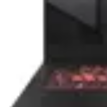
AMD Ryzen 5
AMD Ryzen 7
Intel Core i5
Intel Core i7
Snapdragon
Intel® Core™ Ultra 7
Intel Core 7
Intel® Core™ Ultra 5
Ryzen AI 9
AMD Ryzen AI Max
AMD Ryzen™ AI 5
AMD Ryzen™ Al 7
AMD Ryzen™ Al Max+
Intel® Core™ Ultra X7
Capacitate memorie
8 GB
12 GB
16 GB
32 GB
24 GB
64 GB
128 GB
Diagonala