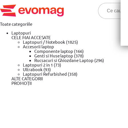
Toate categoriile
Laptopuri
CELE MAI ACCESATE
Laptopuri / Notebook (1825)
Accesorii laptop
Componente laptop (166)
Genti si Huse laptop (378)
Oferte Nino-Nino! Est
Rucsacuri si Ghiozdane Laptop (296)
Laptopuri 2 in 1 (73)
Ultrabook (93)
Prima pagina
Laptopuri Refurbished (358)
Portabile
Laptopuri 2 in 1
»
»
ALTE CATEGORII
PROMOŢII
Laptopuri 2 in 1
Filtrare produse
Pret
3.899,99 Lei
24.899,99 Lei