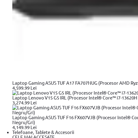
13.3"
13.4"
14"
16"
15"
Sistem operare
Fara Sistem de Operare
Chrome OS
Microsoft Windows 11 Pro
Microsoft Windows 11 Home
Viteza procesor(MHz)
Laptop Gaming ASUS TUF A17 FA707NUG (Procesor AMD Ryzen™
2000
4,599.99 Lei
2100
2300
Laptop Lenovo V15 G5 IRL (Procesor Intel® Core™ i7-13620H 
3000
3,274.99 Lei
3700
3200 MHz
3400
Laptop Gaming ASUS TUF F16 FX607VJB (Procesor Intel® Cor
3500
Negru/Gri)
3300
4,149.99 Lei
Telefoane, Tablete & Accesorii
Capacitate SSD
CELE MAI ACCESATE