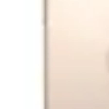
Verde
Crem
Tip adaptor
Adaptor 65W
Adaptor 45W
Adaptor 100 W
Adaptor 200 W
Acest produs nu are inclus in pachet un adaptor de priza
Tastatura numerica
Da
Nu
Pen inclus
Da
Nu
Tastatura iluminata
Da
Cititor de amprenta