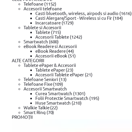
Telefoane (1152)
256 GB
Accesorii telefoane
512 GB
Casti bluetooth, wireless, airpods si audio (1616)
1 TB
Casti Alergare/Sport - Wireless si cu Fir (184)
2 TB
Incarcatoare (1729)
Tablete si Accesorii
Tablete (715)
Rezolutie maxima
Accesorii Tablete (1242)
Smartwatch (600)
1920 x 1080
eBook Readere si Accesorii
1920 x 1200
eBook Readere (44)
2880 x 1800
Accesorii eBook (51)
2560 x 1600
ALTE CATEGORII
3840 x 2400
Tablete ePaper & Accesorii
Tablete ePaper (23)
Max Turbo Frequency (MHz)
Accesorii Tablete ePaper (21)
Telefoane Seniori (13)
4600
Telefoane Fixe (109)
4800
Accesorii Smartwatch
4900
Curea Smartwatch (1301)
4700
Folii Protectie Smartwatch (195)
4500
Huse Smartwatch (210)
4400
Walkie Talkie (22)
5000
Smart Ring (70)
4300
PROMOŢII
5400
5100
5200