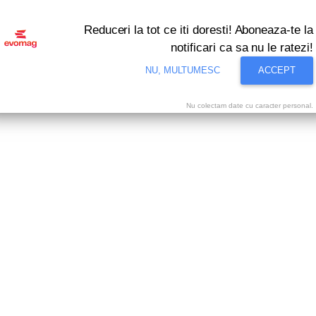
Reduceri la tot ce iti doresti! Aboneaza-te la
notificari ca sa nu le ratezi!
NU, MULTUMESC
ACCEPT
Nu colectam date cu caracter personal.
e stare de promotie nationala cu reduceri de pan