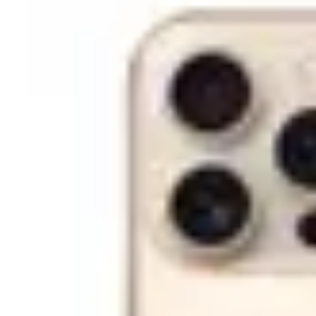
Numar nuclee
4
6
8
10
12
16
Tehnologie fabricatie
10 nm
7 mn
4 nm
Unitate optica
Nu are
Culoare
Albastru
Argintiu
Gri
Negru