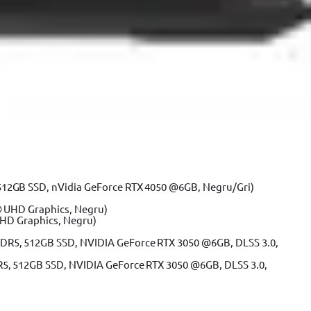
512GB SSD, nVidia GeForce RTX 4050 @6GB, Negru/Gri)
UHD Graphics, Negru)
R5, 512GB SSD, NVIDIA GeForce RTX 3050 @6GB, DLSS 3.0,