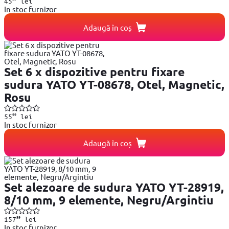
45
lei
In stoc furnizor
Adaugă în coș
Set 6 x dispozitive pentru fixare
sudura YATO YT-08678, Otel, Magnetic,
Rosu
99
55
lei
In stoc furnizor
Adaugă în coș
Set alezoare de sudura YATO YT-28919,
8/10 mm, 9 elemente, Negru/Argintiu
99
157
lei
In stoc furnizor