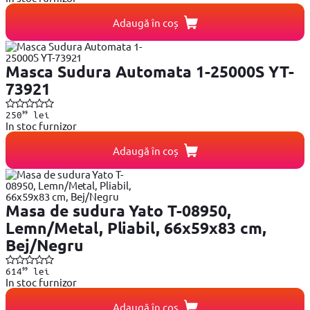
Adaugă în coș
Masca Sudura Automata 1-25000S YT-
73921
99
250
lei
In stoc furnizor
Adaugă în coș
Masa de sudura Yato T-08950,
Lemn/Metal, Pliabil, 66x59x83 cm,
Bej/Negru
99
614
lei
In stoc furnizor
Adaugă în coș