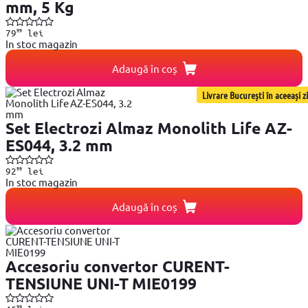
mm, 5 Kg
99
79
lei
In stoc magazin
Adaugă în coș
Livrare București în aceeași zi
Set Electrozi Almaz Monolith Life AZ-
ES044, 3.2 mm
99
92
lei
In stoc magazin
Adaugă în coș
Accesoriu convertor CURENT-
TENSIUNE UNI-T MIE0199
99