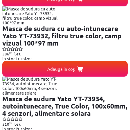
Masca de sudura cu auto-intunecare
Yato YT-73932, filtru true color, camp
vizual 100*97 mm
99
386
lei
In stoc furnizor
Adaugă în coș
Masca de sudura Yato YT-73934,
autointunecare, True Color, 100x60mm,
4 senzori, alimentare solara
99
310
lei
In stoc furnizor