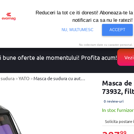
Reduceri la tot ce iti doresti! Aboneaza-te la
notificari ca sa nu le ratezi!
NU, MULTUMESC
ACCEPT
onditionat
Noutati
Oferte
Resigilate
Solutii de 
Nu colectam date cu caracter personal.
i bune oferte ale momentului! Profita acum!
Vezi
e sudura
»
YATO
»
Masca de sudura cu auto-intunecare Yato YT-73932, filtru true color, camp vizual 100*97 mm
Masca de 
73932, fi
0 review-uri
In stoc furnizor
Solicita postare
99