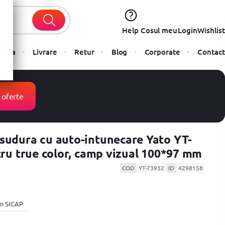
Help
Cosul meu
Login
Wishlist
Plata
Livrare
Retur
Blog
Corporate
Contact
 oferte
sudura cu auto-intunecare Yato YT-
ltru true color, camp vizual 100*97 mm
COD
YT-73932
ID
4298158
 in SICAP