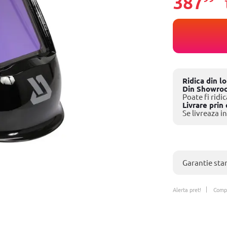
387
Ridica din l
Din Showro
Poate fi ridic
Livrare prin 
Se livreaza in
Garantie sta
Alerta pret!
Comp