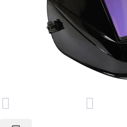
Foto & Video
Software
Retelistica
Ingrijire personala
Sport & Fitness
Bebe, Copii & Jucarii
Casa, Decoratiuni & Bricolaj
Birotica
Ceasuri
Servicii
Vouchere