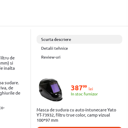
Scurta descriere
Detalii tehnice
Review-uri
iltru de
 mm) si
de inalta
upa sudare.
387
99
iva, de
lei
ghiurile de
In stoc furnizor
to-
Masca de sudura cu auto-intunecare Yato
YT-73932, filtru true color, camp vizual
100*97 mm