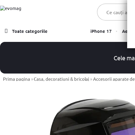
Toate categoriile
iPhone 17
Aer C
Laptopuri
Telefoane, Tablete & Accesorii
Cele ma
TV & Multimedia
Prima pagina
Componente PC & Gaming
»
Casa, decoratiuni & bricolaj
»
Accesorii aparate d
Calculatoare - Sisteme PC
Monitoare
Electrocasnice
Imprimante