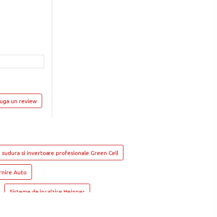
auga un review
 sudura si invertoare profesionale Green Cell
rnire Auto
Sisteme de incalzire Heinner
toare si insecte NOVEEN