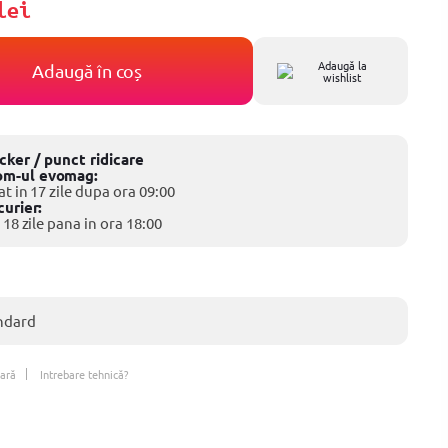
lei
Adaugă la
Adaugă în coș
wishlist
ocker / punct ridicare
om-ul evomag:
at in 17 zile dupa ora 09:00
curier:
 18 zile pana in ora 18:00
ndard
ară
Intrebare tehnică?