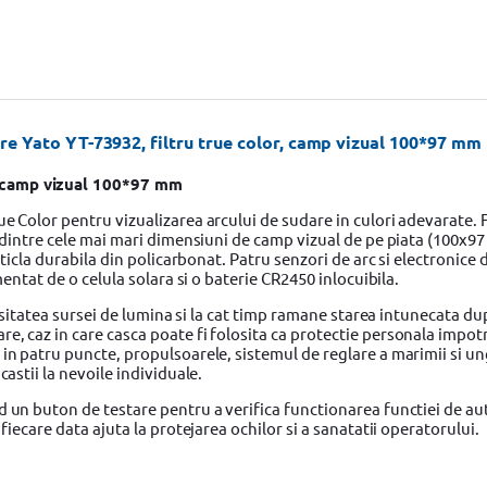
e Yato YT-73932, filtru true color, camp vizual 100*97 mm
, camp vizual 100*97 mm
e Color pentru vizualizarea arcului de sudare in culori adevarate. F
a dintre cele mai mari dimensiuni de camp vizual de pe piata (100x97
sticla durabila din policarbonat. Patru senzori de arc si electronice 
mentat de o celula solara si o baterie CR2450 inlocuibila.
tensitatea sursei de lumina si la cat timp ramane starea intunecata d
e, caz in care casca poate fi folosita ca protectie personala impotr
 in patru puncte, propulsoarele, sistemul de reglare a marimii si un
castii la nevoile individuale.
d un buton de testare pentru a verifica functionarea functiei de au
 fiecare data ajuta la protejarea ochilor si a sanatatii operatorului.