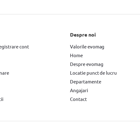
er
Pompe apa YATO
Seifuri
Seifuri Yale
Seifuri Assa Abloy
Despre noi
egistrare cont
Valorile evomag
Home
Despre evomag
rnare
Locatie punct de lucru
Departamente
Angajari
ii
Contact