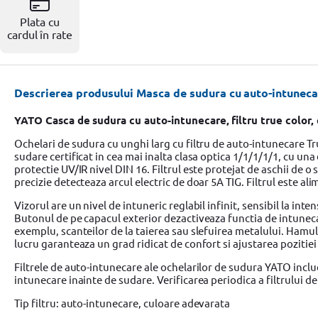
Resigilate
Plata cu
cardul în rate
Descrierea produsului Masca de sudura cu auto-intunecar
YATO Casca de sudura cu auto-intunecare, filtru true color
Ochelari de sudura cu unghi larg cu filtru de auto-intunecare Tru
sudare certificat in cea mai inalta clasa optica 1/1/1/1/1, cu un
protectie UV/IR nivel DIN 16. Filtrul este protejat de aschii de o 
precizie detecteaza arcul electric de doar 5A TIG. Filtrul este ali
Vizorul are un nivel de intuneric reglabil infinit, sensibil la in
Butonul de pe capacul exterior dezactiveaza functia de intunecar
exemplu, scanteilor de la taierea sau slefuirea metalului. Hamul
lucru garanteaza un grad ridicat de confort si ajustarea pozitiei 
Filtrele de auto-intunecare ale ochelarilor de sudura YATO inclu
intunecare inainte de sudare. Verificarea periodica a filtrului de
Tip filtru: auto-intunecare, culoare adevarata