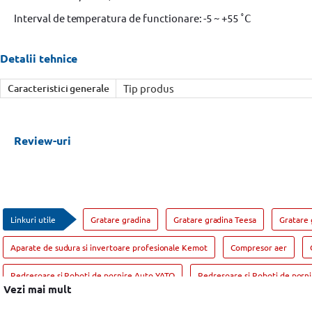
Interval de temperatura de functionare: -5 ~ +55 ˚C
Detalii tehnice
Caracteristici generale
Tip produs
Review-uri
Linkuri utile
Gratare gradina
Gratare gradina Teesa
Gratare 
Aparate de sudura si invertoare profesionale Kemot
Compresor aer
Redresoare si Roboti de pornire Auto YATO
Redresoare si Roboti de porn
Vezi mai mult
Prelungitoare & Prize
Prelungitoare & Prize Brennenstuhl
Prelungito