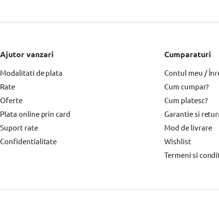
Capcane antirozatoare si insecte Teesa
Pompe apa
Pompe apa Karch
Ajutor vanzari
Cumparaturi
Modalitati de plata
Contul meu / Înr
Rate
Cum cumpar?
Oferte
Cum platesc?
Plata online prin card
Garantie si retu
Suport rate
Mod de livrare
Confidentialitate
Wishlist
Termeni si condit