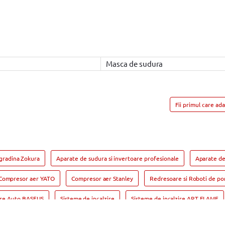
Masca de sudura
Fii primul care ad
gradina Zokura
Aparate de sudura si invertoare profesionale
Aparate de
Compresor aer YATO
Compresor aer Stanley
Redresoare si Roboti de po
ire Auto BASEUS
Sisteme de incalzire
Sisteme de incalzire ART FLAME
are & Prize LogiLink
Capcane antirozatoare si insecte
Capcane antiroza