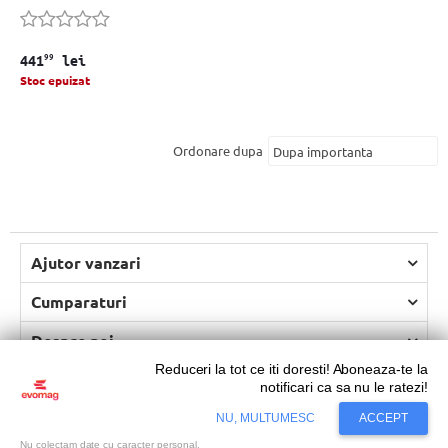
99
441
lei
Stoc epuizat
Ordonare dupa
Ajutor vanzari
Cumparaturi
Despre noi
Reduceri la tot ce iti doresti! Aboneaza-te la
Resurse si Informatii legale
notificari ca sa nu le ratezi!
Copyright © 2026 Evolution Systems SRL. Centrul Logistic Apollo,
NU, MULTUMESC
ACCEPT
Bloc C, Drumul Intre Tarlale 160 - 174, Sector 3, Bucureşti.
Vezi hartă
Nu colectam date cu caracter personal.