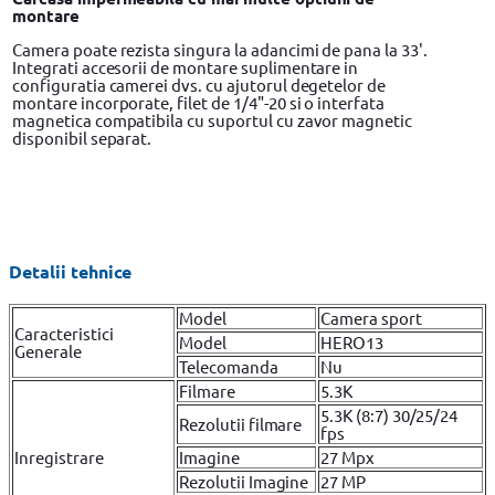
montare
Camera poate rezista singura la adancimi de pana la 33'.
Integrati accesorii de montare suplimentare in
configuratia camerei dvs. cu ajutorul degetelor de
montare incorporate, filet de 1/4"-20 si o interfata
magnetica compatibila cu suportul cu zavor magnetic
disponibil separat.
Detalii tehnice
Model
Camera sport
Caracteristici
Model
HERO13
Generale
Telecomanda
Nu
Filmare
5.3K
5.3K (8:7) 30/25/24
Rezolutii filmare
fps
Inregistrare
Imagine
27 Mpx
Rezolutii Imagine
27 MP