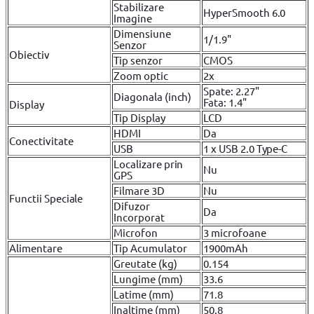
Stabilizare
HyperSmooth 6.0
Imagine
Dimensiune
1/1.9"
Senzor
Obiectiv
Tip senzor
CMOS
Zoom optic
2x
Spate: 2.27"
Diagonala (inch)
Fata: 1.4"
Display
Tip Display
LCD
HDMI
Da
Conectivitate
USB
1 x USB 2.0 Type-C
Localizare prin
Nu
GPS
Filmare 3D
Nu
Functii Speciale
Difuzor
Da
Incorporat
Microfon
3 microfoane
Alimentare
Tip Acumulator
1900mAh
Greutate (kg)
0.154
Lungime (mm)
33.6
Latime (mm)
71.8
Inaltime (mm)
50.8