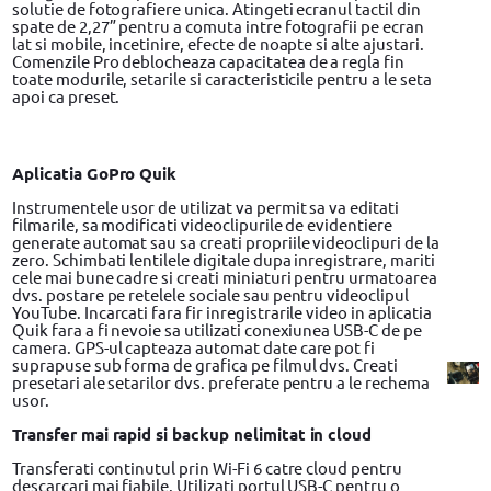
solutie de fotografiere unica. Atingeti ecranul tactil din
spate de 2,27” pentru a comuta intre fotografii pe ecran
lat si mobile, incetinire, efecte de noapte si alte ajustari.
Comenzile Pro deblocheaza capacitatea de a regla fin
toate modurile, setarile si caracteristicile pentru a le seta
apoi ca preset.
Aplicatia GoPro Quik
Instrumentele usor de utilizat va permit sa va editati
filmarile, sa modificati videoclipurile de evidentiere
generate automat sau sa creati propriile videoclipuri de la
zero. Schimbati lentilele digitale dupa inregistrare, mariti
cele mai bune cadre si creati miniaturi pentru urmatoarea
dvs. postare pe retelele sociale sau pentru videoclipul
YouTube. Incarcati fara fir inregistrarile video in aplicatia
Quik fara a fi nevoie sa utilizati conexiunea USB-C de pe
camera. GPS-ul capteaza automat date care pot fi
suprapuse sub forma de grafica pe filmul dvs. Creati
presetari ale setarilor dvs. preferate pentru a le rechema
usor.
Transfer mai rapid si backup nelimitat in cloud
Transferati continutul prin Wi-Fi 6 catre cloud pentru
descarcari mai fiabile. Utilizati portul USB-C pentru o