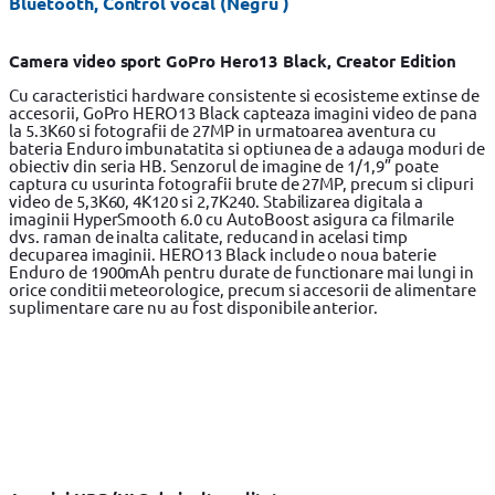
Bluetooth, Control vocal (Negru )
Camera video sport GoPro Hero13 Black, Creator Edition
Cu caracteristici hardware consistente si ecosisteme extinse de
accesorii, GoPro HERO13 Black capteaza imagini video de pana
la 5.3K60 si fotografii de 27MP in urmatoarea aventura cu
bateria Enduro imbunatatita si optiunea de a adauga moduri de
obiectiv din seria HB. Senzorul de imagine de 1/1,9” poate
captura cu usurinta fotografii brute de 27MP, precum si clipuri
video de 5,3K60, 4K120 si 2,7K240. Stabilizarea digitala a
imaginii HyperSmooth 6.0 cu AutoBoost asigura ca filmarile
dvs. raman de inalta calitate, reducand in acelasi timp
decuparea imaginii. HERO13 Black include o noua baterie
Enduro de 1900mAh pentru durate de functionare mai lungi in
orice conditii meteorologice, precum si accesorii de alimentare
suplimentare care nu au fost disponibile anterior.