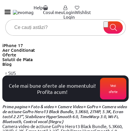
Help
Cosul meu
Login
Wishlist
Login
iPhone 17
Aer Conditionat
Oferte
Solutii de Plata
Blog
↑
SUS
Cele mai bune oferte ale momentului!
Vezi
Profita acum!
oferte
»
»
»
»
Prima pagina
Foto & video
Camere Video
GoPro
Camera video
de actiune GoPro Hero13 Black Bundle, 5.3K60, 27MP, 5.3K, Ecran
tactil 2.27", Stabilizare HyperSmooth 6.0, TimeWarp 3.0, Wi-Fi,
Bluetooth, Control vocal (Negru )
Camera video de actiune GoPro Hero13 Black Bundle, 5.3K60,
27MP, 5.3K, Ecran tactil 2.27", Stabilizare HyperSmooth 6.0,