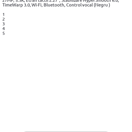
TimeWarp 3.0, Wi-Fi, Bluetooth, Control vocal (Negru )
1
2
3
4
5