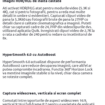
Imagini HDR/HLG de inalta calitate
Ati activat HDR/HLG atat pentru modurile video (5.3K si
4K), cat si pentru fotografii, pentru a reda mai multe
detalii in umbre si evidentieri. Capturati clipuri video de
pana la 5,3K60 sau fotografii brute de pana la 27MP cu
detalii clare si calitate cinematografica a imaginii. Puteti
chiar sa capturati cadre de 24,7MP din videoclipurile dvs.
utilizand aplicatia Quik. Inregistrati clipuri video de 2,7K la
o rata a cadrelor de 240 pentru redare cu incetinitorul de
8x.
HyperSmooth 6.0 cu AutoBoost
HyperSmooth 6.0 actualizat dispune de performanta
AutoBoost care reduce decuparea imaginii, care altfel ar
putea compromite incadrarea. Functia 360° Horizon Lock
va mentine imaginile stabile si la nivel, chiar daca camera
se roteste complet.
Captura widescreen, verticala si ecran complet
Comutati intre raporturile de aspect widescreen 16:9,
vertical 9:16 si full-frame 8:7 pentru o varietate de aplicatii