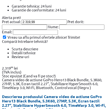
Garantie tehnica: 24 luni
Garantie de conformitate: 24 luni
Alerta pret!
Pret actual:
Pret dorit:
Nume:
Email:
Vreau sa aflu primul ofertele zilnice!
Trimite!
Compară
Intrebare tehnică?
Scurta descriere
Detalii tehnice
Review-uri
99
2.319
lei
(TVA inclus)
Stoc epuizat
(Cand va fi pe stoc?)
Camera video de actiune GoPro Hero13 Black Bundle, 5.3K60,
27MP, 5.3K, Ecran tactil 2.27", Stabilizare HyperSmooth 6.0,
TimeWarp 3.0, Wi-Fi, Bluetooth, Control vocal (Negru )
Descrierea produsului Camera video de actiune GoPro
Hero13 Black Bundle, 5.3K60, 27MP, 5.3K, Ecran tactil
2.27", Stabilizare HyperSmooth 6.0, TimeWarp 3.0, Wi-Fi,