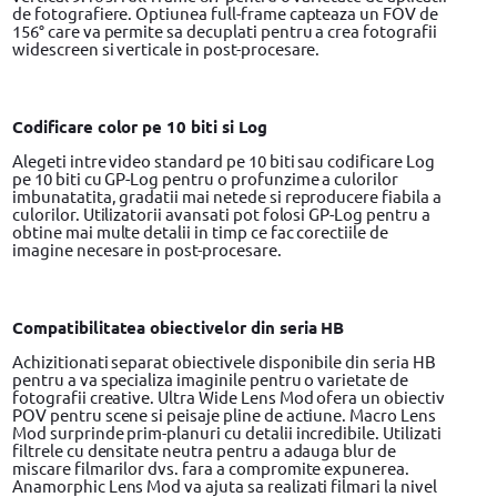
de fotografiere. Optiunea full-frame capteaza un FOV de
156° care va permite sa decuplati pentru a crea fotografii
widescreen si verticale in post-procesare.
Codificare color pe 10 biti si Log
Alegeti intre video standard pe 10 biti sau codificare Log
pe 10 biti cu GP-Log pentru o profunzime a culorilor
imbunatatita, gradatii mai netede si reproducere fiabila a
culorilor. Utilizatorii avansati pot folosi GP-Log pentru a
obtine mai multe detalii in timp ce fac corectiile de
imagine necesare in post-procesare.
Compatibilitatea obiectivelor din seria HB
Achizitionati separat obiectivele disponibile din seria HB
pentru a va specializa imaginile pentru o varietate de
fotografii creative. Ultra Wide Lens Mod ofera un obiectiv
POV pentru scene si peisaje pline de actiune. Macro Lens
Mod surprinde prim-planuri cu detalii incredibile. Utilizati
filtrele cu densitate neutra pentru a adauga blur de
miscare filmarilor dvs. fara a compromite expunerea.
Anamorphic Lens Mod va ajuta sa realizati filmari la nivel