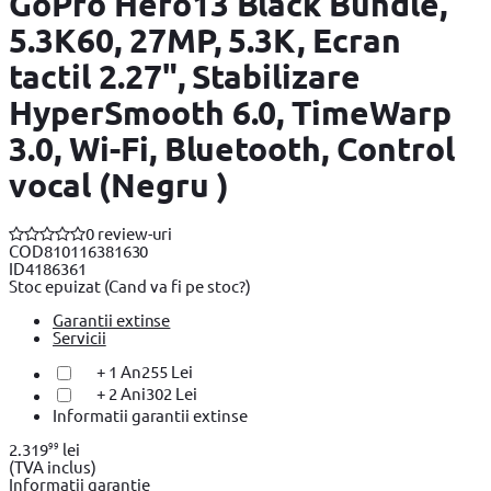
GoPro Hero13 Black Bundle,
5.3K60, 27MP, 5.3K, Ecran
tactil 2.27", Stabilizare
HyperSmooth 6.0, TimeWarp
3.0, Wi-Fi, Bluetooth, Control
vocal (Negru )
0 review-uri
COD
810116381630
ID
4186361
Stoc epuizat
(Cand va fi pe stoc?)
Garantii extinse
Servicii
+ 1 An
255 Lei
+ 2 Ani
302 Lei
Informatii garantii extinse
99
2.319
lei
(TVA inclus)
Informatii garantie