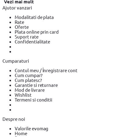
Vezi mai mult
Varta
Acumulatori Foto Duracell
Card reader
Card reader
Ajutor vanzari
Ugreen
Card reader Axagon
Trepiede foto
Trepiede foto Hama
Trepiede foto Vanguard
Navigatie GPS
Navigatie GPS Garmin
Modalitati de plata
Navigatie GPS PNI
Diverse Foto
Diverse Foto DJI
Diverse Foto
Rate
Hama
Genti foto
Genti foto Vanguard
Genti foto Hama
Oferte
Incarcatoare Foto
Incarcatoare Foto Panasonic
Incarcatoare
Plata online prin card
Foto Varta
Accesorii Drone
Accesorii Drone DJI
Suport rate
Confidentialitate
Cumparaturi
Contul meu / Înregistrare cont
Cum cumpar?
Cum platesc?
Garantie si returnare
Mod de livrare
Wishlist
Termeni si conditii
Despre noi
Valorile evomag
Home