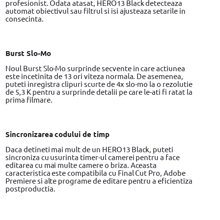
profesionist. Odata atasat, HERO13 Black detecteaza
automat obiectivul sau filtrul si isi ajusteaza setarile in
consecinta.
Burst Slo-Mo
Noul Burst Slo-Mo surprinde secvente in care actiunea
este incetinita de 13 ori viteza normala. De asemenea,
puteti inregistra clipuri scurte de 4x slo-mo la o rezolutie
de 5,3 K pentru a surprinde detalii pe care le-ati fi ratat la
prima filmare.
Sincronizarea codului de timp
Daca detineti mai mult de un HERO13 Black, puteti
sincroniza cu usurinta timer-ul camerei pentru a face
editarea cu mai multe camere o briza. Aceasta
caracteristica este compatibila cu Final Cut Pro, Adobe
Premiere si alte programe de editare pentru a eficientiza
postproductia.