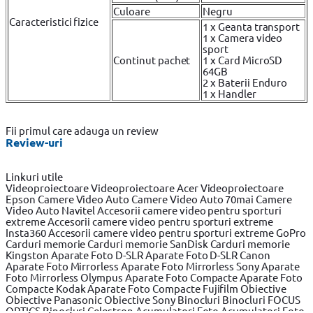
Culoare
Negru
Caracteristici fizice
1 x Geanta transport
1 x Camera video
sport
Continut pachet
1 x Card MicroSD
64GB
2 x Baterii Enduro
1 x Handler
Fii primul care adauga un review
Review-uri
Linkuri utile
Videoproiectoare
Videoproiectoare Acer
Videoproiectoare
Epson
Camere Video Auto
Camere Video Auto 70mai
Camere
Video Auto Navitel
Accesorii camere video pentru sporturi
extreme
Accesorii camere video pentru sporturi extreme
Insta360
Accesorii camere video pentru sporturi extreme GoPro
Carduri memorie
Carduri memorie SanDisk
Carduri memorie
Kingston
Aparate Foto D-SLR
Aparate Foto D-SLR Canon
Aparate Foto Mirrorless
Aparate Foto Mirrorless Sony
Aparate
Foto Mirrorless Olympus
Aparate Foto Compacte
Aparate Foto
Compacte Kodak
Aparate Foto Compacte Fujifilm
Obiective
Obiective Panasonic
Obiective Sony
Binocluri
Binocluri FOCUS
OPTICS
Binocluri Celestron
Acumulatori Foto
Acumulatori Foto