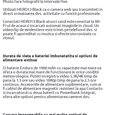
Photo face fotografii la intervale fixe.
Utilizati HERO13 Black ca o camera web sau transmiteti in
direct urmatoarea dvs. activitate cu functii profesionale.
Conectati HERO13 Black atunci cand este conectat la Wi-
Fi-ul de acasa si incarcati automat imaginile in cloud. Un
videoclip de evidentiere este trimis pe telefonul dvs. si
poate fi apoi editat cu muzica si efecte sincronizate cu
ritmul.
Durata de viata a bateriei imbunatatita si optiuni de
alimentare extinse
O baterie Enduro de 1900 mAh cu capacitate mai mare va
ofera o durata mai mare de functionare in orice conditii
meteorologice. Puteti inregistra video 5.3K/4K timp de
pana la 1,5 ore sau video 1080p timp de pana la 2,5 ore
continuu. Accesoriile de alimentare suplimentare, cum ar
fi cablul de alimentare magnetic rezistent la apa Contacto
si incarcatorul cu doua baterii cu Powerbank integrat,
ofera alte optiuni pentru alimentarea camerei dvs.
Carcasa impermeabila cu mai multe optiuni de