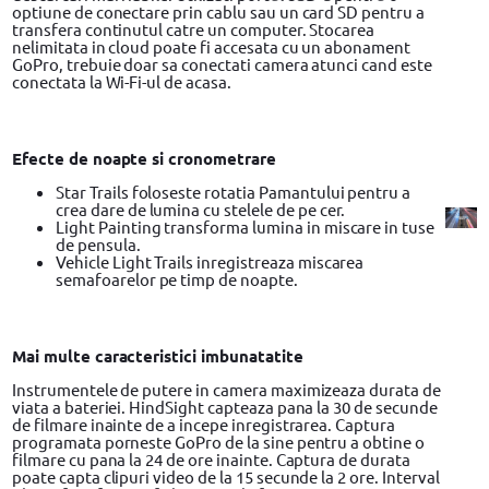
optiune de conectare prin cablu sau un card SD pentru a
transfera continutul catre un computer. Stocarea
nelimitata in cloud poate fi accesata cu un abonament
GoPro, trebuie doar sa conectati camera atunci cand este
conectata la Wi-Fi-ul de acasa.
Efecte de noapte si cronometrare
Star Trails foloseste rotatia Pamantului pentru a
crea dare de lumina cu stelele de pe cer.
Light Painting transforma lumina in miscare in tuse
de pensula.
Vehicle Light Trails inregistreaza miscarea
semafoarelor pe timp de noapte.
Mai multe caracteristici imbunatatite
Instrumentele de putere in camera maximizeaza durata de
viata a bateriei. HindSight capteaza pana la 30 de secunde
de filmare inainte de a incepe inregistrarea. Captura
programata porneste GoPro de la sine pentru a obtine o
filmare cu pana la 24 de ore inainte. Captura de durata
poate capta clipuri video de la 15 secunde la 2 ore. Interval