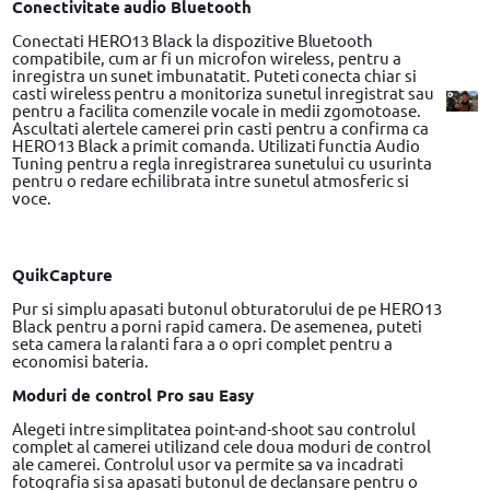
Conectivitate audio Bluetooth
Conectati HERO13 Black la dispozitive Bluetooth
compatibile, cum ar fi un microfon wireless, pentru a
inregistra un sunet imbunatatit. Puteti conecta chiar si
casti wireless pentru a monitoriza sunetul inregistrat sau
pentru a facilita comenzile vocale in medii zgomotoase.
Ascultati alertele camerei prin casti pentru a confirma ca
HERO13 Black a primit comanda. Utilizati functia Audio
Tuning pentru a regla inregistrarea sunetului cu usurinta
pentru o redare echilibrata intre sunetul atmosferic si
voce.
QuikCapture
Pur si simplu apasati butonul obturatorului de pe HERO13
Black pentru a porni rapid camera. De asemenea, puteti
seta camera la ralanti fara a o opri complet pentru a
economisi bateria.
Moduri de control Pro sau Easy
Alegeti intre simplitatea point-and-shoot sau controlul
complet al camerei utilizand cele doua moduri de control
ale camerei. Controlul usor va permite sa va incadrati
fotografia si sa apasati butonul de declansare pentru o