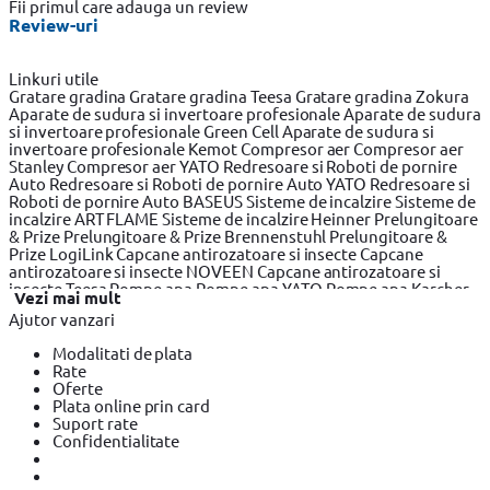
Fii primul care adauga un review
Review-uri
Linkuri utile
Gratare gradina
Gratare gradina Teesa
Gratare gradina Zokura
Aparate de sudura si invertoare profesionale
Aparate de sudura
si invertoare profesionale Green Cell
Aparate de sudura si
invertoare profesionale Kemot
Compresor aer
Compresor aer
Stanley
Compresor aer YATO
Redresoare si Roboti de pornire
Auto
Redresoare si Roboti de pornire Auto YATO
Redresoare si
Roboti de pornire Auto BASEUS
Sisteme de incalzire
Sisteme de
incalzire ART FLAME
Sisteme de incalzire Heinner
Prelungitoare
& Prize
Prelungitoare & Prize Brennenstuhl
Prelungitoare &
Prize LogiLink
Capcane antirozatoare si insecte
Capcane
antirozatoare si insecte NOVEEN
Capcane antirozatoare si
insecte Teesa
Pompe apa
Pompe apa YATO
Pompe apa Karcher
Vezi mai mult
Seifuri
Seifuri Yale
Seifuri Assa Abloy
Ajutor vanzari
Modalitati de plata
Rate
Oferte
Plata online prin card
Suport rate
Confidentialitate