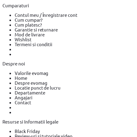
Cumparaturi
Contul meu / Înregistrare cont
Cum cumpar?
Cum platesc?
Garantie si returnare
Mod de livrare
Wishlist
Termeni si conditii
Despre noi
Valorile evomag
Home
Despre evomag
Locatie punct de lucru
Departamente
Angajari
Contact
Resurse si Informatii legale
Black Friday
Review-uri si tutoriale video