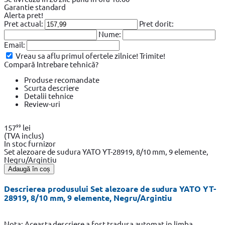
Garantie standard
Alerta pret!
Pret actual:
Pret dorit:
Nume:
Email:
Vreau sa aflu primul ofertele zilnice!
Trimite!
Compară
Intrebare tehnică?
Produse recomandate
Scurta descriere
Detalii tehnice
Review-uri
99
157
lei
(TVA inclus)
In stoc furnizor
Set alezoare de sudura YATO YT-28919, 8/10 mm, 9 elemente,
Negru/Argintiu
Adaugă în coș
Descrierea produsului Set alezoare de sudura YATO YT-
28919, 8/10 mm, 9 elemente, Negru/Argintiu
Nota: Aceasta descriere a fost tradusa automat in limba