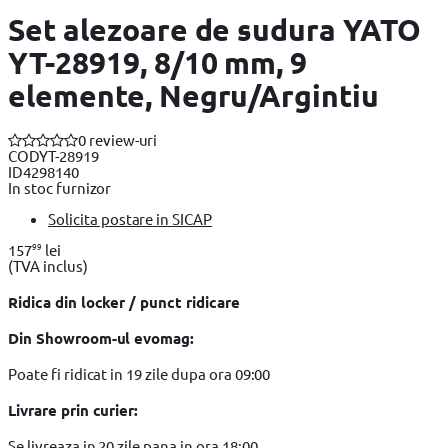
Set alezoare de sudura YATO
YT-28919, 8/10 mm, 9
elemente, Negru/Argintiu
0 review-uri
COD
YT-28919
ID
4298140
In stoc furnizor
Solicita postare in SICAP
99
157
lei
(TVA inclus)
Ridica din locker / punct ridicare
Din Showroom-ul evomag:
Poate fi ridicat in 19 zile dupa ora 09:00
Livrare prin curier:
Se livreaza in 20 zile pana in ora 18:00