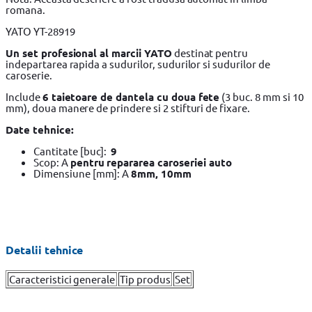
romana.
YATO YT-28919
Un set profesional al marcii YATO
destinat pentru
indepartarea rapida a sudurilor, sudurilor si sudurilor de
caroserie.
Include
6 taietoare de dantela cu doua fete
(3 buc. 8 mm si 10
mm), doua manere de prindere si 2 stifturi de fixare.
Date tehnice:
Cantitate [buc]:
9
Scop: A
pentru repararea caroseriei auto
Dimensiune [mm]: A
8mm, 10mm
Detalii tehnice
Caracteristici generale
Tip produs
Set