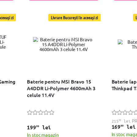
ceeași zi
Livrare București în aceeași zi
L
 Gaming
Baterie pentru MSI Bravo 15
Baterie la
A4DDR Li-Polymer 4600mAh 3
Thinkpad 
celule 11.4V
99
P
215
lei
99
169
lei
99
199
lei
In stoc mag
In stoc magazin