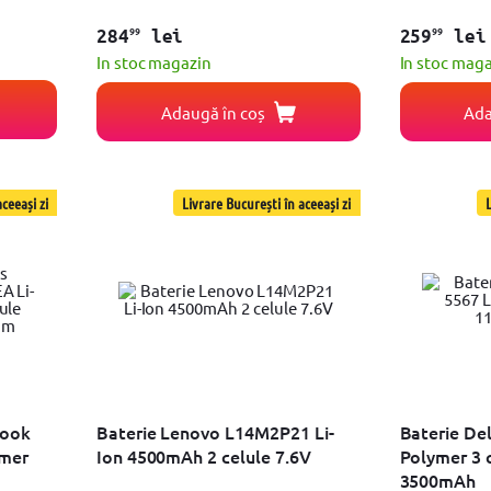
99
99
284
lei
259
lei
In stoc magazin
In stoc mag
Adaugă în coș
Ada
ceeași zi
Livrare București în aceeași zi
L
Book
Baterie Lenovo L14M2P21 Li-
Baterie Del
ymer
Ion 4500mAh 2 celule 7.6V
Polymer 3 
3500mAh