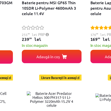
GL703GM
Baterie pentru MSI GF65 Thin
Baterie La
10SDR Li-Polymer 4600mAh 3
pentru Asu
celule 11.4V
celule
99
PRP
99
P
251
lei
176
lei
99
99
239
lei
169
lei
In stoc magazin
In stoc mag
Adaugă în coș
Ada
ceeași zi
Livrare București în aceeași zi
L