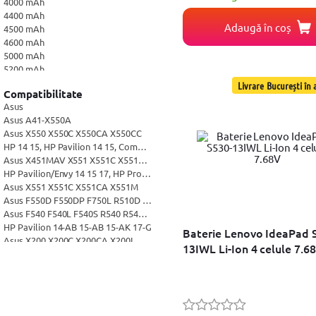
4000 mAh
4400 mAh
Adaugă în coș
4500 mAh
4600 mAh
5000 mAh
5200 mAh
6600 mAh
Livrare București în a
Compatibilitate
7800 mAh
Asus
4347mAh
Asus A41-X550A
4940mAh
Asus X550 X550C X550CA X550CC
HP 14 15, HP Pavilion 14 15, Compaq
Asus X451MAV X551 X551C X551CA X551M X55
HP Pavilion/Envy 14 15 17, HP ProBook 440 44
Asus X551 X551C X551CA X551M
Asus F550D F550DP F750L R510D R510DP X55
Asus F540 F540L F540S R540 R540L R540S X54
HP Pavilion 14-AB 15-AB 15-AK 17-G
Baterie Lenovo IdeaPad 
Asus X200 X200C X200CA X200L X200LA X200M
13IWL Li-Ion 4 celule 7.6
HP ProBook 450 G3 455 G3 470 G3
Samsung R519 R522 R525 R530
Dell Inspiron N4010 N5010 13R 14R 15R 17R
Dell Inspiron Vostro
Samsung NP-R730CE Q322 Q320