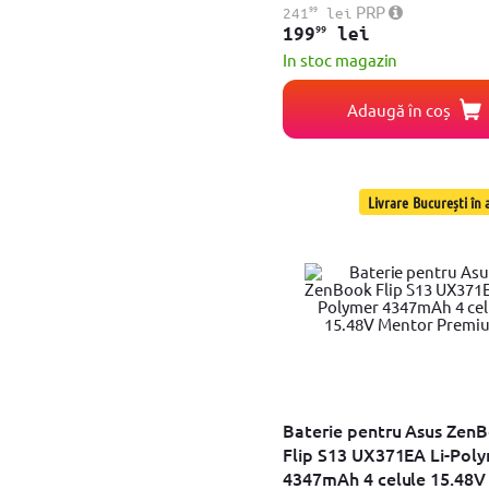
Lenovo IBM Thinkpad SL410 SL510 T410
99
PRP
241
lei
Lenovo IdeaPad G460 G560 G770 Z460
99
199
lei
Dell Latitude E5420 E5520 E6420 E6520 E6540
In stoc magazin
Dell Vostro 5460 5470 5480 5560 Dell Inspiron
Dell Latitude E5440 E5540
Adaugă în coș
Toshiba Satellite C650 C650D C655 C660
Toshiba Satellite C650 C650D C655
Dell Inspiron 15 3521 3537 15R 5521 5535 5537
Toshiba Satellite A660 A665 L650 L650D
Lenovo IBM Thinkpad SL410 SL510 T410 T5
Livrare București în a
Lenovo B580 G500 G505 G510 G580 G585 G700 G710
Toshiba Satellite C850 C850D C855 C870
Toshiba Satellite C50 C50D C55 C55D C7
Lenovo Essential G400s G405s G500s G505s
Dell Latitude E5400 E5500 E5410
Dell Latitude E6120 E6220 E6230
Acer Aspire 4710 4720 5735
Dell Latitude E5420 E5520 E6420 E6520 1
Lenovo ThinkPad T440P T540P W540 W541 L440
Acer Aspire z serii 5733 5742G 5750 5750G AS
DELL Latitude 3330 Vostro V131
Baterie pentru Asus Zen
Dell Inspiron Latitude, Vostro
Flip S13 UX371EA Li-Pol
Acer 3820T 5820T AS10B31
4347mAh 4 celule 15.48V
Sony Vaio VGP-BPL26