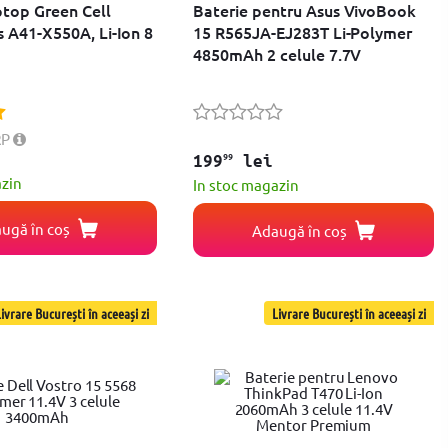
ptop Green Cell
Baterie pentru Asus VivoBook
s A41-X550A, Li-Ion 8
15 R565JA-EJ283T Li-Polymer
4850mAh 2 celule 7.7V
RP
99
199
lei
azin
In stoc magazin
ugă în coș
Adaugă în coș
ivrare București în aceeași zi
Livrare București în aceeași zi