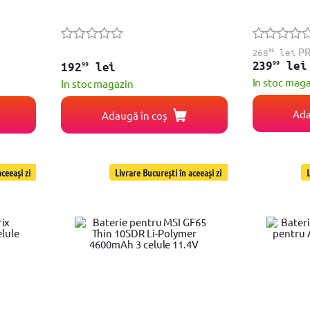
99
P
268
lei
99
239
lei
99
192
lei
In stoc mag
In stoc magazin
Ada
Adaugă în coș
ceeași zi
Livrare București în aceeași zi
L