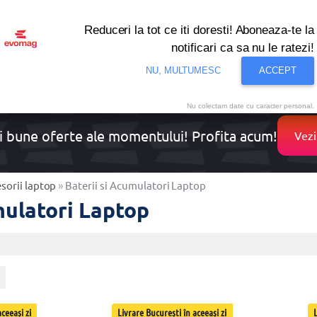
Reduceri la tot ce iti doresti! Aboneaza-te la
notificari ca sa nu le ratezi!
onditionat
Noutati
Oferte
Resigilate
Solutii de 
NU, MULTUMESC
ACCEPT
Nu colectam date cu caracter personal.
i bune oferte ale momentului! Profita acum!
Vezi
sorii laptop
»
Baterii si Acumulatori Laptop
mulatori Laptop
ceeași zi
Livrare București în aceeași zi
L