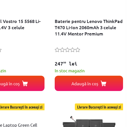
l Vostro 15 5568 Li-
Baterie pentru Lenovo ThinkPad
.4V 3 celule
T470 Li-Ion 2060mAh 3 celule
11.4V Mentor Premium
99
247
lei
azin
In stoc magazin
ugă în coș
Adaugă în coș
ivrare București în aceeași zi
Livrare București în aceeași zi