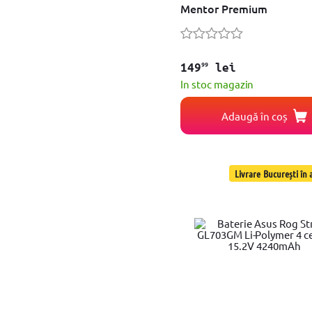
Mentor Premium
HP EliteBook 740 750 840 850 G1 G2, HP ZBook
HP ProBook 430 G3 440 G3 446 G3
Toshiba Satellite Pro A30-C A40-C A50-C R50-B
Dell Inspiron 14 3451, 15 3555 3558 5551 5552 5555 5558 5559
HP Pavilion Compaq Presario z serii DV4 DV5 DV6 CQ6
99
149
lei
HP 635 650 655 G6 G7 CQ62
In stoc magazin
HP ProBook 640 645 650 655 G1
Asus K40 K50IN K50IJ K61IC K70IJ
Adaugă în coș
Asus K52F K52J K52N K42F B53 N82
Asus A43 A53 K43 K53 X43 A32-K53 A42-K5
Asus K72 K73 N71 N73
HP Probook 4510 4510s 4515s 4710s
HP EliteBook 6930p 6935P HP ProBook 655
Livrare București în a
HP Elitebook 8530p 8530W HSTNN-LB60
Asus EEE PC A32 1015 1016 1215 1216 VX6
Asus A555/A555L/F555/F555L/F555LD/K555/K55
MSI CR640 CX640, Medion Akoya E6221
Dell Inspiron 15 5542 5543 5545 5547 5548 Lat
HP Envy DV4 DV6 DV7 M4 M6
Asus A32-K55 A45 A55 K45 K55 K75
HP EliteBook 8460p ProBook 6360b 6460b
Dell M4600 M4700 M6600
Dell Latitude E7440