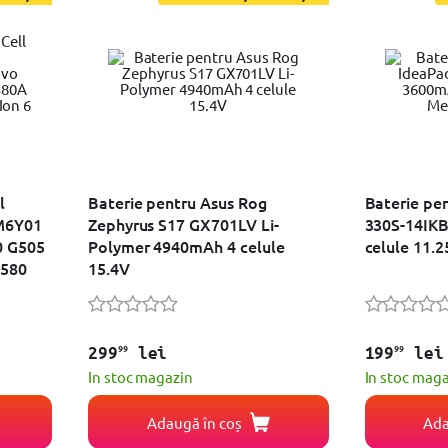
l
Baterie pentru Asus Rog
Baterie pe
M6Y01
Zephyrus S17 GX701LV Li-
330S-14IKB
0 G505
Polymer 4940mAh 4 celule
celule 11.
G580
15.4V
99
99
299
lei
199
lei
In stoc magazin
In stoc mag
Adaugă în coș
Ada