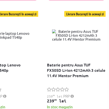
ivrare București în aceeași zi
Livrare București în aceeași zi
ptop Lenovo
Baterie pentru Asus TUF
T540p
FX505D Li-Ion 4212mAh 3 celule
11.4V Mentor Premium
RP
99
PRP
259
lei
99
239
lei
azin
In stoc magazin