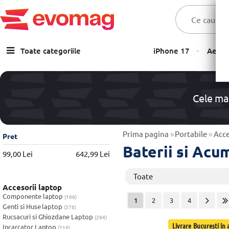
Toate categoriile
iPhone 17
Aer C
Laptopuri
Telefoane, Tablete & Accesorii
Cele ma
TV & Multimedia
Componente PC & Gaming
Prima pagina
»
Portabile
»
Acce
Pret
Baterii si Acu
Calculatoare - Sisteme PC
99,00 Lei
642,99 Lei
Monitoare
Toate
Accesorii laptop
Electrocasnice
Componente laptop
(166)
1
2
3
4
Genti si Huse laptop
(376)
Imprimante
Rucsacuri si Ghiozdane Laptop
(294)
Livrare București în a
Incarcator Laptop
(216)