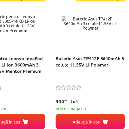
ntru Lenovo IdeaPad
Baterie Asus TP412F 3640mAh 3
 Li-Ion 3600mAh 3
celule 11.55V Li-Polymer
25V Mentor Premium
99
304
lei
azin
In stoc magazin
ugă în coș
Adaugă în coș