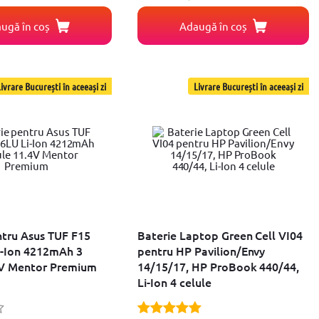
ugă în coș
Adaugă în coș
ivrare București în aceeași zi
Livrare București în aceeași zi
ntru Asus TUF F15
Baterie Laptop Green Cell VI04
-Ion 4212mAh 3
pentru HP Pavilion/Envy
4V Mentor Premium
14/15/17, HP ProBook 440/44,
Li-Ion 4 celule