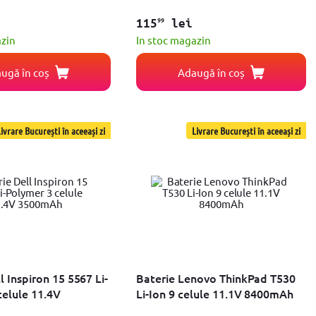
99
115
lei
azin
In stoc magazin
ugă în coș
Adaugă în coș
ivrare București în aceeași zi
Livrare București în aceeași zi
l Inspiron 15 5567 Li-
Baterie Lenovo ThinkPad T530
celule 11.4V
Li-Ion 9 celule 11.1V 8400mAh