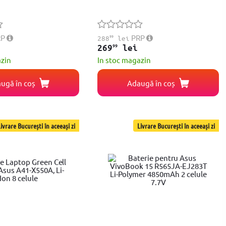
RP
99
PRP
288
lei
99
269
lei
azin
In stoc magazin
ugă în coș
Adaugă în coș
ivrare București în aceeași zi
Livrare București în aceeași zi