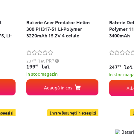
l
Baterie Acer Predator Helios
Baterie Del
300 PH317-51 Li-Polymer
Polymer 11
, Li-
3220mAh 15.2V 4 celule
3400mAh
99
PRP
237
lei
99
199
lei
99
247
lei
In stoc magazin
In stoc mag
Adaugă în coș
Ada
ceeași zi
Livrare București în aceeași zi
L