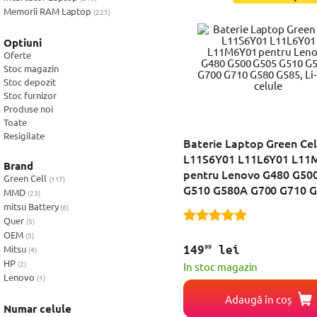
Foto & Video
Memorii RAM Laptop
(225)
Cooler-Stand Laptop
(242)
Software
Docking+Port Replicatoare
(169)
Optiuni
Tastaturi Laptop
Oferte
(8)
Retelistica
Stoc magazin
Stoc depozit
Ingrijire personala
Stoc furnizor
Produse noi
Sport & Fitness
Toate
Resigilate
Baterie Laptop Green Cel
Bebe, Copii & Jucarii
L11S6Y01 L11L6Y01 L11
Brand
pentru Lenovo G480 G50
Casa, Decoratiuni & Bricolaj
Green Cell
(117)
G510 G580A G700 G710 
MMD
(23)
G585, Li-Ion 6 celule
Birotica
mitsu Battery
(6)
Quer
(5)
Ceasuri
OEM
(5)
99
Mitsu
149
lei
(4)
Servicii
HP
(2)
In stoc magazin
Lenovo
(1)
Vouchere
Adaugă în coș
Numar celule