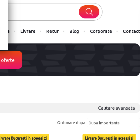
Plata
Livrare
Retur
Blog
Corporate
Contact
 oferte
Cautare avansata
Ordonare dupa
ivrare București în aceeași zi
Livrare București în aceeași zi