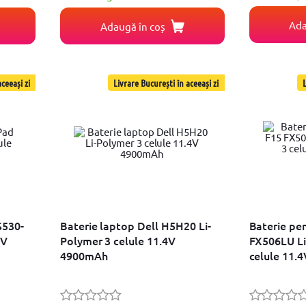
Ada
Adaugă în coș
ceeași zi
Livrare București în aceeași zi
L
S530-
Baterie laptop Dell H5H20 Li-
Baterie pe
8V
Polymer 3 celule 11.4V
FX506LU Li
4900mAh
celule 11.