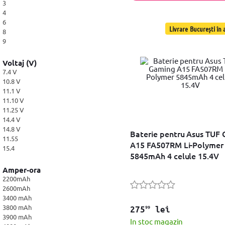
Resigilate
3
4
6
Livrare București în a
8
9
Voltaj (V)
7.4 V
10.8 V
11.1 V
11.10 V
11.25 V
14.4 V
14.8 V
Baterie pentru Asus TUF
11.55
A15 FA507RM Li-Polymer
15.4
5845mAh 4 celule 15.4V
Amper-ora
2200mAh
2600mAh
3400 mAh
3800 mAh
99
275
lei
3900 mAh
In stoc magazin