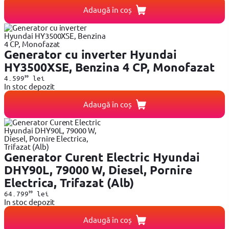
Adaugă în coș
Generator cu inverter Hyundai
HY3500XSE, Benzina 4 CP, Monofazat
99
4.599
lei
In stoc depozit
Adaugă în coș
Generator Curent Electric Hyundai
DHY90L, 79000 W, Diesel, Pornire
Electrica, Trifazat (Alb)
99
64.799
lei
In stoc depozit
Adaugă în coș