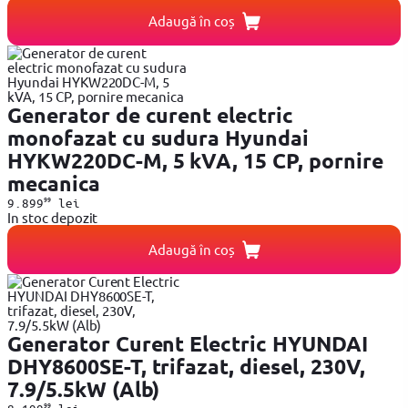
Adaugă în coș
Generator de curent electric
monofazat cu sudura Hyundai
HYKW220DC-M, 5 kVA, 15 CP, pornire
mecanica
99
9.899
lei
In stoc depozit
Adaugă în coș
Generator Curent Electric HYUNDAI
DHY8600SE-T, trifazat, diesel, 230V,
7.9/5.5kW (Alb)
99