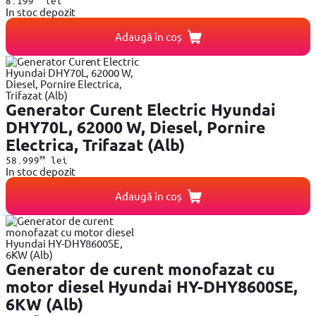
8.199
lei
In stoc depozit
Adaugă în coș
Generator Curent Electric Hyundai
DHY70L, 62000 W, Diesel, Pornire
Electrica, Trifazat (Alb)
99
58.999
lei
In stoc depozit
Adaugă în coș
Generator de curent monofazat cu
motor diesel Hyundai HY-DHY8600SE,
6KW (Alb)