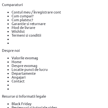
Cumparaturi
Contul meu / Înregistrare cont
Cum cumpar?
Cum platesc?
Garantie si returnare
Mod de livrare
Wishlist
Termeni si conditii
Despre noi
Valorile evomag
Home
Despre evomag
Locatie punct de lucru
Departamente
Angajari
Contact
Resurse si Informatii legale
Black Friday
Review-uri si tutoriale video