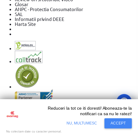
Glosar
ANPC - Protectia Consumatorilor
SAL
Informatii privind DEEE
Harta Site
Reduceri la tot ce iti doresti! Aboneaza-te la
Sari la conținut
notificari ca sa nu le ratezi!
NU, MULTUMESC
ACCEPT
Copyright © 2026 Evolution Systems SRL. Centrul Logistic
Nu colectam date cu caracter personal.
Apollo, Bloc C, Drumul Intre Tarlale 160 - 174, Sector 3,
Bucureşti.
Vezi hartă