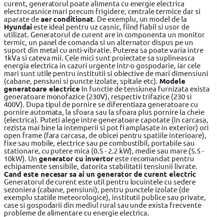
curent, generatorul poate alimenta cu energie electrica
electrocasnice mari precum frigidere, centrale termice dar si
aparate de
aer conditionat
. De exemplu, un model de la
Hyundai
este ideal pentru uz casnic, fiind fiabil si usor de
utilizat. Generatorul de curent are in componenta un monitor
termic, un panel de comanda si un alternator dispus pe un
suport din metal cu anti-vibratie. Puterea sa poate varia intre
1kVa si cateva mii. Cele mici sunt proiectate sa suplineasca
energia electrica in cazuri urgente intr-o gospodarie, iar cele
mari sunt utile pentru institutii si obiective de mari dimensiuni
(cabane, pensiuni si puncte izolate, spitale etc).
Modele
generatoare electrice
In functie de tensiunea furnizata exista
generatoare monofazice (230V), respectiv trifazice (230 si
400V). Dupa tipul de pornire se diferentiaza generatoare cu
pornire automata, la sfoara sau la sfoara plus pornire la cheie
(electrica). Puteti alege intre generatoare capotate (in carcasa,
rezista mai bine la intemperii si pot fi amplasate in exterior) ori
open frame (fara carcasa, de obicei pentru spatiile interioare),
fixe sau mobile, electrice sau pe combustibil, portabile sau
stationare, cu putere mica (0.5 - 2.2 kW), medie sau mare (5.5 -
10kW). Un
generator cu invertor
este recomandat pentru
echipamente sensibile, datorita stabilitatii tensiunii livrate.
Cand este necesar sa ai un generator de curent electric
Generatorul de curent este util pentru locuintele cu sedere
sezoniera (cabane, pensiuni), pentru punctele izolate (de
exemplu statiile meteorologice), institutii publice sau private,
case si gospodarii din mediul rural sau unde exista frecvente
probleme de alimentare cu energie electrica.