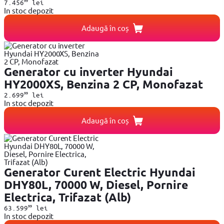
99
7.456
lei
In stoc depozit
Adaugă în coș
Generator cu inverter Hyundai
HY2000XS, Benzina 2 CP, Monofazat
99
2.699
lei
In stoc depozit
Adaugă în coș
Generator Curent Electric Hyundai
DHY80L, 70000 W, Diesel, Pornire
Electrica, Trifazat (Alb)
99
63.599
lei
In stoc depozit