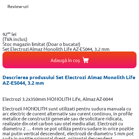
Review-uri
99
92
lei
(TVA inclus)
Stoc magazin limitat
(Doar o bucata!)
Set Electrozi Almaz Monolith Life AZ-ES044, 3.2 mm
Adaugă în coș
Descrierea produsului Set Electrozi Almaz Monolith Life
AZ-ES044, 3.2 mm
Electrozi 3.2x350mm MONOLITH Life, Almaz AZ-0044
Electrozii MONOLITH sunt utilizati pentru sudura manuala cu
arc electric de curent alternativ sau curent continuu, in profile
metalice de constructii generale sau de solicitare ridicata,
realizate din otel carbon sau otel mediu aliat. Electrozii cu
diametru 2 … 4 mm se pot utiliza pentru sudare in orice pozitie
mai putin vertical descendent, electrozii de diametru 5 mm pot
suda in pozitie orizontal drept, orizontal descendent,