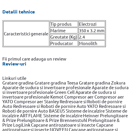
Detalii tehnice
Tip produs
Electrozi
Marime
350 x 3.2 mm
Caracteristici generale
Greutate (Kg)
2.4
Producator
Monolith
Fii primul care adauga un review
Review-uri
Linkuri utile
Gratare gradina
Gratare gradina Teesa
Gratare gradina Zokura
Aparate de sudura si invertoare profesionale
Aparate de sudura
si invertoare profesionale Green Cell
Aparate de sudura si
invertoare profesionale Kemot
Compresor aer
Compresor aer
YATO
Compresor aer Stanley
Redresoare si Roboti de pornire
Auto
Redresoare si Roboti de pornire Auto YATO
Redresoare si
Roboti de pornire Auto BASEUS
Sisteme de incalzire
Sisteme de
incalzire ART FLAME
Sisteme de incalzire Heinner
Prelungitoare
& Prize
Prelungitoare & Prize Brennenstuhl
Prelungitoare &
Prize LogiLink
Capcane antirozatoare si insecte
Capcane
antirozatoare si insecte NOVEEN
Capcane antirozatoare si