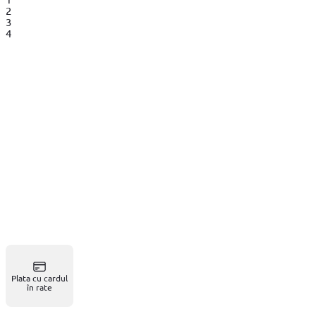
2
3
4
Plata cu cardul
în rate