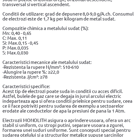
transversal si vertical ascendent.
Conditii de utilizare: grad de depunere 8,0-9,0 g/A.ch. Consumul
de electrozi este de 1,7 kg per kilogram de metal sudat.
Compozitie chimica a metalului sudat (%):
Mn: 0,40 - 0,65
C: Max. 0,11
Si: Max.0,15 - 0,45
P: Max.0,035
S: Max.0,030
Caracteristici mecanice ale metalului sudat:
-Rezistenta la rupere N/mm²: 510-610
-Alungire la rupere %: ≥22,0
-Rezistenta J/cm²: ≥78
Caracteristici specifice:
Acest tip de electrozi poate suda in conditii cu acces dificil.
Astfel, bulele de gaz care se degaja in jurul arcului electric
indeparteaza apa si ofera conditii prielnice pentru sudare, ceea
ce ii face potriviti pentru sudarea de exemplu a sectoarelor
erodate ale conductelor de apa la presiuni de pana la 1 Atm.
Electrozii MONOLITH asigura o aprindere usoara, ofera un arc
stabil si uniform, cu stropi putini, separare usoara a zgurei,
formarea unei suduri uniforme. Sunt conceputi special pentru
sudarea otelului si a structurilor metalice supuse sarcinilor