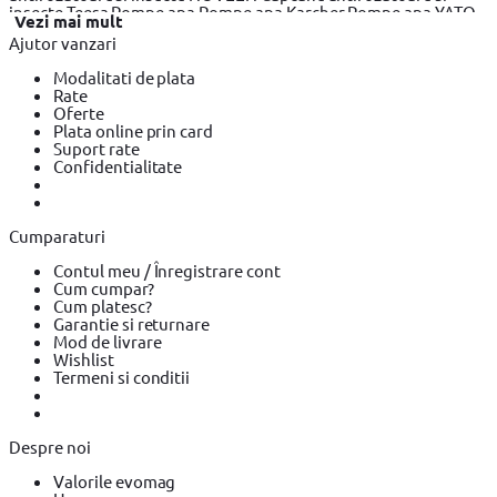
insecte Teesa
Pompe apa
Pompe apa Karcher
Pompe apa YATO
Vezi mai mult
Seifuri
Seifuri Yale
Seifuri Assa Abloy
Ajutor vanzari
Modalitati de plata
Rate
Oferte
Plata online prin card
Suport rate
Confidentialitate
Cumparaturi
Contul meu / Înregistrare cont
Cum cumpar?
Cum platesc?
Garantie si returnare
Mod de livrare
Wishlist
Termeni si conditii
Despre noi
Valorile evomag