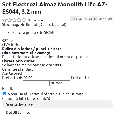
Set Electrozi Almaz Monolith Life AZ-
ES044, 3.2 mm
COD
AZ-ES044
ID
4151549
0 review-uri
Stoc magazin limitat
(Doar o bucata!)
Solicita postare in SICAP
99
92
lei
(TVA inclus)
Ridica din locker / punct ridicare
Din Showroom-ul evomag:
Poate fi ridicat oricand, in timpul orelor de program.
Livrare prin curier:
Se livreaza maine pana in ora 18:00
Garantie standard
Alerta pret!
Pret actual:
Pret dorit:
Nume:
Email:
Vreau sa aflu primul ofertele zilnice!
Trimite!
Compară
Intrebare tehnică?
Scurta descriere
Detalii tehnice