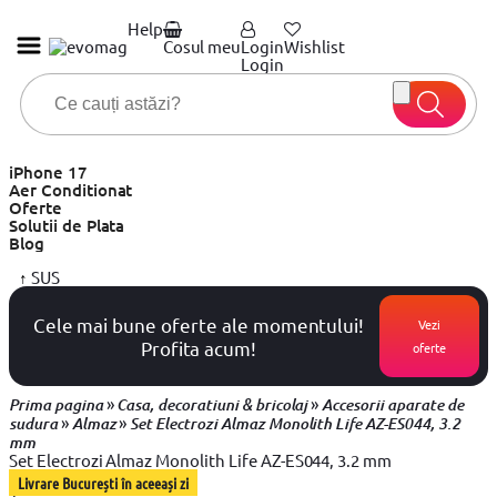
Help
Cosul meu
Login
Wishlist
Login
iPhone 17
Aer Conditionat
Oferte
Solutii de Plata
Blog
↑
SUS
Cele mai bune oferte ale momentului!
Vezi
Profita acum!
oferte
»
»
Prima pagina
Casa, decoratiuni & bricolaj
Accesorii aparate de
»
»
sudura
Almaz
Set Electrozi Almaz Monolith Life AZ-ES044, 3.2
mm
Set Electrozi Almaz Monolith Life AZ-ES044, 3.2 mm
Livrare București în aceeași zi
1