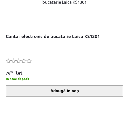
Cantar electronic de bucatarie Laica KS1301
99
76
lei
In stoc depozit
Adaugă în coș