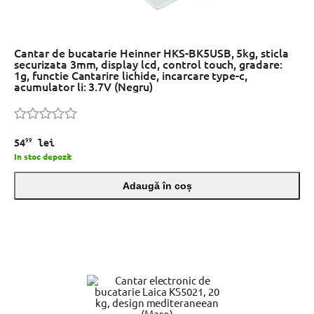
Cantar de bucatarie Heinner HKS-BK5USB, 5kg, sticla
securizata 3mm, display lcd, control touch, gradare:
1g, functie Cantarire lichide, incarcare type-c,
acumulator li: 3.7V (Negru)
99
54
lei
In stoc depozit
Adaugă în coș