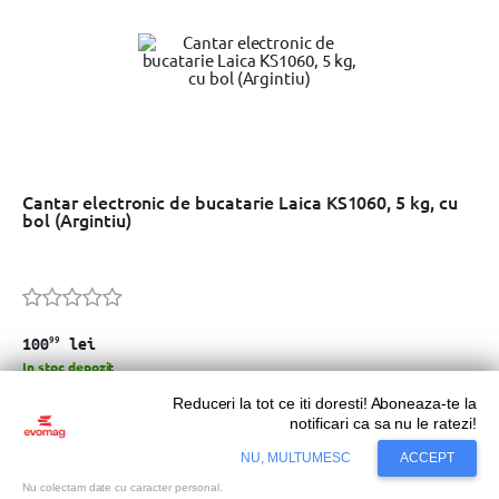
Cantar electronic de bucatarie Laica KS1060, 5 kg, cu
bol (Argintiu)
99
100
lei
In stoc depozit
Reduceri la tot ce iti doresti! Aboneaza-te la
Adaugă în coș
notificari ca sa nu le ratezi!
NU, MULTUMESC
ACCEPT
Nu colectam date cu caracter personal.