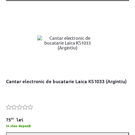
Cantar electronic de bucatarie Laica KS1033 (Argintiu)
99
75
lei
In stoc depozit