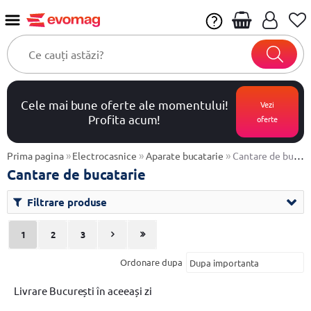
Cele mai bune oferte ale momentului!
Vezi
Profita acum!
oferte
»
»
»
Prima pagina
Electrocasnice
Aparate bucatarie
Cantare de bucatarie
Cantare de bucatarie
Filtrare produse
1
2
3
Ordonare dupa
Livrare București în aceeași zi