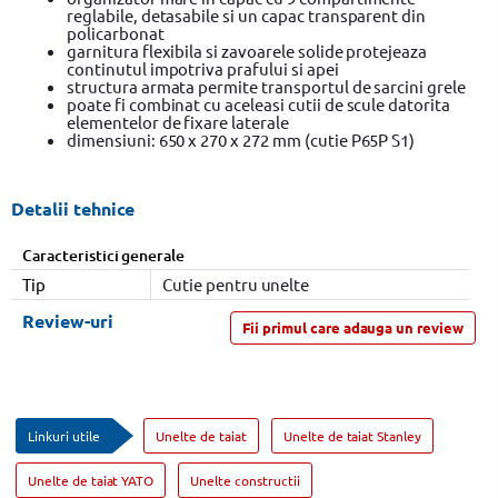
reglabile, detasabile si un capac transparent din
policarbonat
garnitura flexibila si zavoarele solide protejeaza
continutul impotriva prafului si apei
structura armata permite transportul de sarcini grele
poate fi combinat cu aceleasi cutii de scule datorita
elementelor de fixare laterale
dimensiuni: 650 x 270 x 272 mm (cutie P65P S1)
Detalii tehnice
Caracteristici generale
Tip
Cutie pentru unelte
Review-uri
Fii primul care adauga un review
Linkuri utile
Unelte de taiat
Unelte de taiat Stanley
Unelte de taiat YATO
Unelte constructii