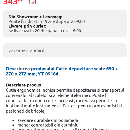
343
lei
Din Showroom-ul evomag:
Poate fi ridicat in 19 zile dupa ora 09:00
Livrare prin curier:
Se livreaza in 20 zile pana in ora 18:00
Garantie standard
Descrierea produsului Cutie depozitare scule 650 x
270 x 272 mm, YT-09184
Descriere produs
Cutia ergonomica inchisa permite depozitarea si transportul
convenabil al sculelor si al elementelor mici. Poate fi
conectat la o a doua cutie , aceeasi , care va va permite sa
luati mai multe instrumente. Perfect pentru profesionisti si
pasionati de bricolaj.
zavoare durabile din poliamida
maner confortabil din aluminiu
organizator mare in capac cu 9 compartimente