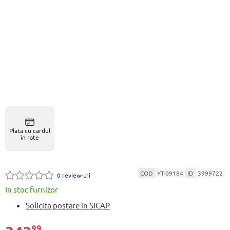
Plata cu cardul
în rate
COD
YT-09184
ID
3999722
0 review-uri
In stoc furnizor
Solicita postare in SICAP
99