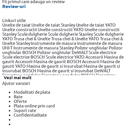
Fii primul care adauga un review
Review-uri
Linkuri utile
Unelte de taiat
Unelte de taiat Stanley
Unelte de taiat YATO
Unelte constructii
Unelte constructii YATO
Unelte constructii
Stanley
Scule dulgherie
Scule dulgherie Stanley
Scule dulgherie
YATO
Trusa chei & Unelte
Trusa chei & Unelte YATO
Trusa chei &
Unelte Stanley
Instrumente de masura
Instrumente de masura
UNI-T
Instrumente de masura Stanley
Polizor unghiular
Polizor
unghiular BOSCH
Polizor unghiular DeWALT
Scule electrice
Scule electrice BOSCH
Scule electrice YATO
Accesorii Masina de
gaurit
Accesorii Masina de gaurit BOSCH
Accesorii Masina de
gaurit YATO
Masina de gaurit si insurubat
Masina de gaurit si
insurubat BOSCH
Masina de gaurit si insurubat DeWALT
Fierastrau pendular
Fierastrau pendular BOSCH
Fierastrau
Vezi mai mult
pendular Makita
Fierastrau circular
Fierastrau circular BOSCH
Ajutor vanzari
Fierastrau circular DeWALT
Fierastrau sabie
Fierastrau sabie
DeWALT
Fierastrau sabie BOSCH
Slefuitor electric
Slefuitor
Modalitati de plata
electric BOSCH
Slefuitor electric YATO
Masini de frezat
Masini
Rate
de frezat BOSCH
Masini de frezat YATO
Rindea electrica
Rindea
Oferte
electrica BOSCH
Rindea electrica Makita
Suflanta aer cald
Plata online prin card
Suflanta aer cald YATO
Suflanta aer cald BOSCH
Placi
Suport rate
compactoare & Ciocan demolator
Placi compactoare & Ciocan
Confidentialitate
demolator BOSCH
Placi compactoare & Ciocan demolator
Makita
Accesorii scule electrice
Accesorii scule electrice BOSCH
Accesorii scule electrice YATO
Pistoale de Vopsit si Trafaleti