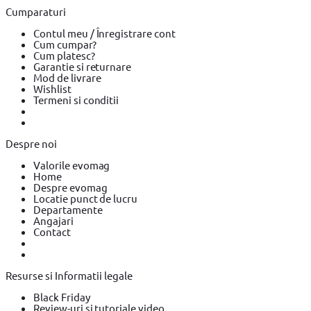
Pistoale de Vopsit si Trafaleti BOSCH
Pistoale de Vopsit si
Cumparaturi
Trafaleti YATO
Echipamente de protectie
Echipamente de
protectie YATO
Echipamente de protectie Makita
Bricolaj
Contul meu / Înregistrare cont
Bricolaj OEM
Bricolaj Cynel
Surubelnita electrica
Surubelnita
Cum cumpar?
electrica BOSCH
Surubelnita electrica Heinner
Cum platesc?
Garantie si returnare
Mod de livrare
Wishlist
Termeni si conditii
Despre noi
Valorile evomag
Home
Despre evomag
Locatie punct de lucru
Departamente
Angajari
Contact
Resurse si Informatii legale
Black Friday
Review-uri si tutoriale video