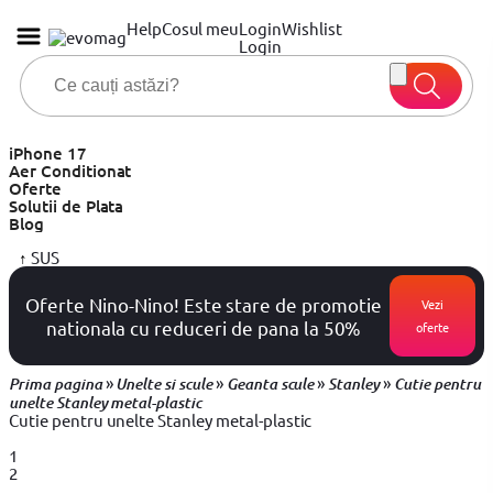
Help
Cosul meu
Login
Wishlist
Login
iPhone 17
Aer Conditionat
Oferte
Solutii de Plata
Blog
↑
SUS
Oferte Nino-Nino! Este stare de promotie
Vezi
nationala cu reduceri de pana la 50%
oferte
»
»
»
»
Prima pagina
Unelte si scule
Geanta scule
Stanley
Cutie pentru
unelte Stanley metal-plastic
Cutie pentru unelte Stanley metal-plastic
1
2