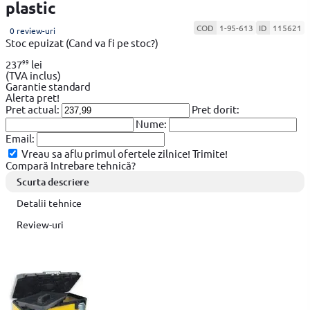
plastic
COD
1-95-613
ID
115621
0 review-uri
Stoc epuizat
(Cand va fi pe stoc?)
99
237
lei
(TVA inclus)
Garantie standard
Alerta pret!
Pret actual:
Pret dorit:
Nume:
Email:
Vreau sa aflu primul ofertele zilnice!
Trimite!
Compară
Intrebare tehnică?
Scurta descriere
Detalii tehnice
Review-uri