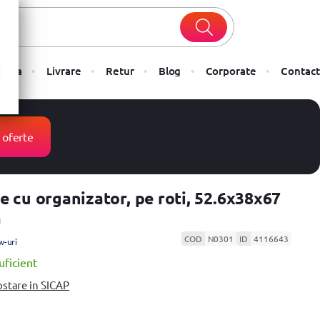
Plata
Livrare
Retur
Blog
Corporate
Contact
 oferte
e cu organizator, pe roti, 52.6x38x67
a
COD
N0301
ID
4116643
w-uri
uficient
ostare in SICAP