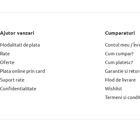
Masina de gaurit si insurubat DeWALT
Fierastrau pendular
Fierastra
Fierastrau circular BOSCH
Fierastrau sabie
Fierastrau sabie DeWALT
Masini de frezat BOSCH
Masini de frezat DeWALT
Rindea electrica
Ajutor vanzari
Cumparaturi
Modalitati de plata
Suflanta aer cald BOSCH
Placi compactoare & Ciocan demolator
Contul meu / Înr
Plac
Rate
Cum cumpar?
Accesorii scule electrice BOSCH
Accesorii scule electrice DeWALT
Pi
Oferte
Cum platesc?
Echipamente de protectie
Echipamente de protectie Makita
Echipa
Plata online prin card
Garantie si retu
Suport rate
Mod de livrare
Surubelnita electrica BOSCH
Surubelnita electrica Heinner
Confidentialitate
Wishlist
Termeni si condit