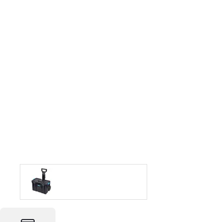
Foto & Video
Software
Retelistica
Ingrijire personala
Sport & Fitness
Bebe, Copii & Jucarii
Casa, Decoratiuni & Bricolaj
Birotica
Ceasuri
Servicii
Vouchere