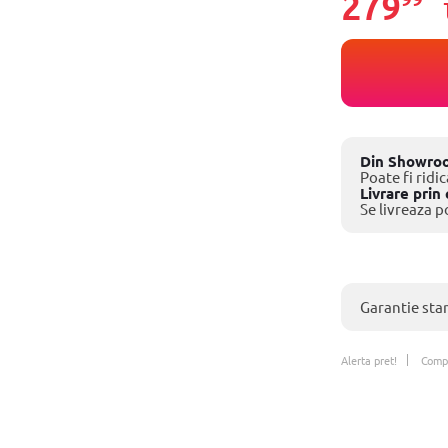
279
Din Showro
Poate fi ridi
Livrare prin 
Se livreaza p
Garantie sta
Alerta pret!
Comp