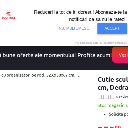
Reduceri la tot ce iti doresti! Aboneaza-te la
notificari ca sa nu le ratezi!
onditionat
Noutati
Oferte
Resigilate
Solutii de 
NU, MULTUMESC
ACCEPT
Nu colectam date cu caracter personal.
i bune oferte ale momentului! Profita acum!
Vezi
cu organizator, pe roti, 52.6x38x67 cm, Dedra
Cutie scul
cm, Dedr
0 revie
Stoc magazin s
Solicita p
99