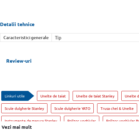
Detalii tehnice
Caracteristici generale
Tip
Review-uri
Linkuri utile
Unelte de taiat
Unelte de taiat Stanley
Unelte 
Scule dulgherie Stanley
Scule dulgherie YATO
Trusa chei & Unelte
Instrumente de masura Stanley
Polizor unghiular
Polizor unghiular 
Vezi mai mult
Accesorii Masina de gaurit
Accesorii Masina de gaurit DeWALT
Acces