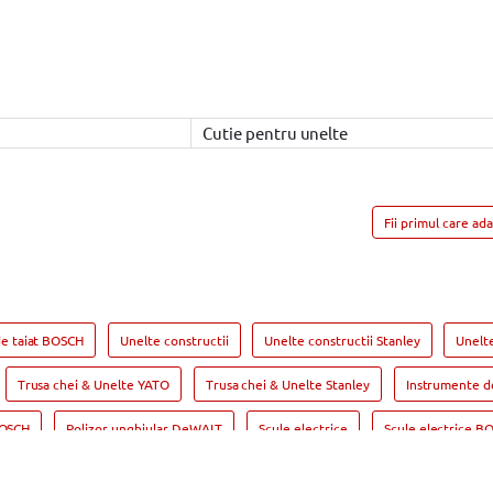
Cutie pentru unelte
Fii primul care ad
de taiat BOSCH
Unelte constructii
Unelte constructii Stanley
Unelt
Trusa chei & Unelte YATO
Trusa chei & Unelte Stanley
Instrumente d
BOSCH
Polizor unghiular DeWALT
Scule electrice
Scule electrice B
orii Masina de gaurit BOSCH
Masina de gaurit si insurubat
Masina de gau