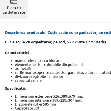
Resigilate
Plata cu
cardul în rate
Descrierea produsului Cutie scule cu organizator, pe rot
Cutie scule cu organizator, pe roti, 52.6x38x67 cm
,
Dedra
Caracteristici:
maner telescopic cu blocare
elemente de fixare durabile din poliamida
ax metalic
rotile mari acoperite cu cauciuc garanteaza durabilitate s
divizoare reglabile in interior
capacitate mare
Specificatii:
Dimensiuni exterioare 526x380x670 mm;
Dimensiuni interioare 389x228x307 mm;
Diagonala cutiei 585 mm
Capacitate 38 l