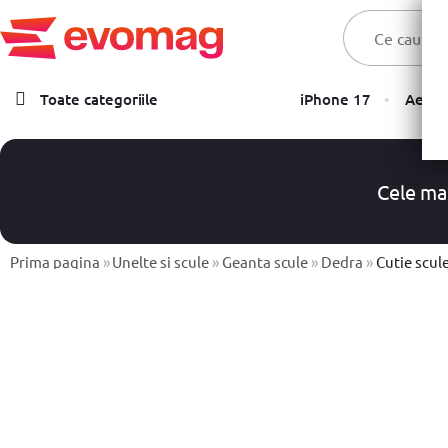
Toate categoriile
iPhone 17
Aer C
Laptopuri
Telefoane, Tablete & Accesorii
Cele ma
TV & Multimedia
Componente PC & Gaming
Prima pagina
»
Unelte si scule
»
Geanta scule
»
Dedra
»
Cutie scule 
Calculatoare - Sisteme PC
Monitoare
Electrocasnice
Imprimante