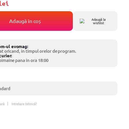
lei
Adaugă la
Adaugă în coș
wishlist
om-ul evomag:
cat oricand, in timpul orelor de program.
curier:
oimaine pana in ora 18:00
ndard
ară
Intrebare tehnică?