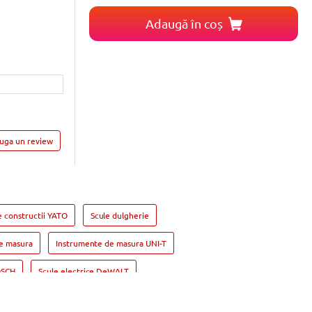
Adaugă în coș
auga un review
e constructii YATO
Scule dulgherie
e masura
Instrumente de masura UNI-T
OSCH
Scule electrice DeWALT
rit si insurubat BOSCH