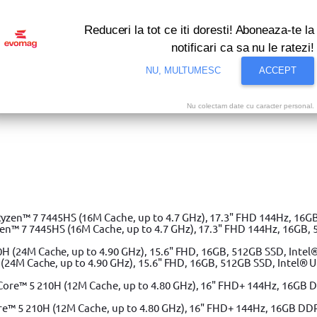
Reduceri la tot ce iti doresti! Aboneaza-te la
notificari ca sa nu le ratezi!
NU, MULTUMESC
ACCEPT
Nu colectam date cu caracter personal.
i bune oferte ale momentului! Profita acum!
Vezi
ta scule
 7 7445HS (16M Cache, up to 4.7 GHz), 17.3" FHD 144Hz, 16GB, 
(24M Cache, up to 4.90 GHz), 15.6" FHD, 16GB, 512GB SSD, Intel® 
e™ 5 210H (12M Cache, up to 4.80 GHz), 16" FHD+ 144Hz, 16GB DD