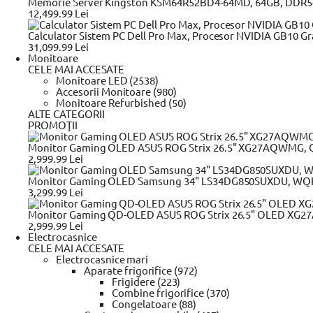
Memorie Server Kingston KSM64R52BD4-64MD, 64GB, DDR5
12,499.99 Lei
Organizator Stanley STST40711, 1170 x
99
99
lei
Calculator Sistem PC Dell Pro Max, Procesor NVIDIA GB10 Gr
In stoc magazin
31,099.99 Lei
Monitoare
CELE MAI ACCESATE
Monitoare LED (2538)
Accesorii Monitoare (980)
Monitoare Refurbished (50)
ALTE CATEGORII
PROMOŢII
Sistem de depozitare 3 in 1 Dewalt Mc
99
567
lei
Monitor Gaming OLED ASUS ROG Strix 26.5" XG27AQWMG, QHD 
In stoc magazin
2,999.99 Lei
Monitor Gaming OLED Samsung 34" LS34DG850SUXDU, WQHD (34
3,299.99 Lei
Monitor Gaming QD-OLED ASUS ROG Strix 26.5" OLED XG27AC
2,999.99 Lei
Cutie scule cu organizator, pe roti, 52.
Electrocasnice
99
279
lei
CELE MAI ACCESATE
In stoc magazin
Electrocasnice mari
Aparate frigorifice (972)
Frigidere (223)
Combine frigorifice (370)
Congelatoare (88)