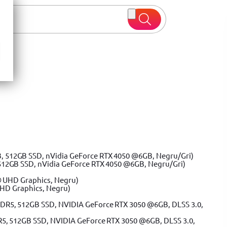
 oferte
512GB SSD, nVidia GeForce RTX 4050 @6GB, Negru/Gri)
UHD Graphics, Negru)
R5, 512GB SSD, NVIDIA GeForce RTX 3050 @6GB, DLSS 3.0,