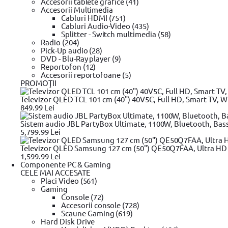
Accesorii tablete grafice (41)
Cutie pentru unelte mobila
Accesorii Multimedia
Geanta pentru unelte
Cabluri HDMI (751)
Cutie organizator
Cabluri Audio-Video (435)
Suport unelte
Splitter - Switch multimedia (58)
Portscule
Radio (204)
Rucsac
Pick-Up audio (28)
Dulap pentru unelte, mobil
DVD - Blu-Ray player (9)
Dulap pentru unelte
Reportofon (12)
Dulap organizator
Accesorii reportofoane (5)
Suport
PROMOŢII
Set cutie pentru unelte
Centura
Televizor QLED TCL 101 cm (40") 40V5C, Full HD, Smart TV, Wi
Trusa scule
849.99 Lei
Borseta
Curea
Sistem audio JBL PartyBox Ultimate, 1100W, Bluetooth, Bas
Carucior scule
5,799.99 Lei
Taburet
Carucior transport
Televizor QLED Samsung 127 cm (50") QE50Q7FAA, Ultra HD 4
Organizator accesorii
1,599.99 Lei
Lada depozitare
Componente PC & Gaming
Insertie de spuma
CELE MAI ACCESATE
Cutie pentru acumulatori
Placi Video (561)
Rocsac
Gaming
Husa
Console (72)
Rafturi
Accesorii console (728)
Carcasa
Scaune Gaming (619)
Hard Disk Drive
Toate