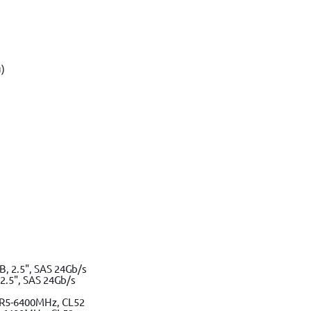
Adaugă în coș
, Poliamida, 77x45x38 cm, Negru
Adaugă în coș
ler (Negru/Galben)
Adaugă în coș
.5", SAS 24Gb/s