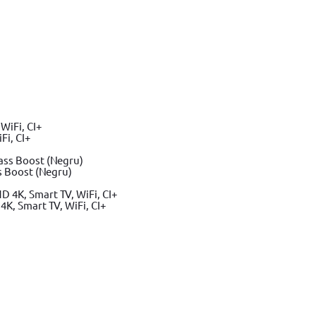
Fi, CI+
s Boost (Negru)
K, Smart TV, WiFi, CI+