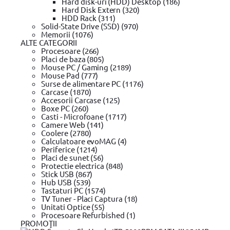
Hard disk-uri (HDD) Desktop (186)
Cautare avansata
Hard Disk Extern (320)
HDD Rack (311)
Solid-State Drive (SSD) (970)
1
Memorii (1076)
2
ALTE CATEGORII
3
Procesoare (266)
4
Placi de baza (805)
5
Mouse PC / Gaming (2189)
Mouse Pad (777)
Surse de alimentare PC (1176)
Carcase (1870)
Ordonare dupa
Accesorii Carcase (125)
Boxe PC (260)
Casti - Microfoane (1717)
Camere Web (141)
Coolere (2780)
Calculatoare evoMAG (4)
Suport pentru dalta si scule Makita E-1
Periferice (1214)
99
104
lei
Placi de sunet (56)
In stoc magazin
Protectie electrica (848)
Stick USB (867)
Hub USB (539)
Tastaturi PC (1574)
TV Tuner - Placi Captura (18)
Unitati Optice (55)
Procesoare Refurbished (1)
PROMOŢII
Platforma transport pe roti, sistem SA