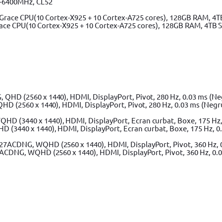
-6400MHz, CL52
 240 x 300 mm
ace CPU(10 Cortex-X925 + 10 Cortex-A725 cores), 128GB RAM, 4TB 
Adaugă în coș
Laren DWST60452-1
(2560 x 1440), HDMI, DisplayPort, Pivot, 280 Hz, 0.03 ms (Negr
Adaugă în coș
40 x 1440), HDMI, DisplayPort, Ecran curbat, Boxe, 175 Hz, 0.0
DNG, WQHD (2560 x 1440), HDMI, DisplayPort, Pivot, 360 Hz, 0.0
6x38x67 cm, Dedra
Adaugă în coș