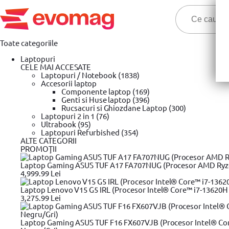
Toate categoriile
Laptopuri
CELE MAI ACCESATE
Laptopuri / Notebook (1838)
Accesorii laptop
Componente laptop (169)
Genti si Huse laptop (396)
Cele ma
Rucsacuri si Ghiozdane Laptop (300)
Laptopuri 2 in 1 (76)
Ultrabook (95)
Prima pagina
Laptopuri Refurbished (354)
Casa, decoratiuni & bricolaj
Unelte si scule
Gean
»
»
»
ALTE CATEGORII
PROMOŢII
Geanta scule
Laptop Gaming ASUS TUF A17 FA707NUG (Procesor AMD Ryzen™
4,999.99 Lei
Filtrare produse
Laptop Lenovo V15 G5 IRL (Procesor Intel® Core™ i7-13620H 
Pret
3,275.99 Lei
52,99 Lei
Laptop Gaming ASUS TUF F16 FX607VJB (Procesor Intel® Cor
1.945,99 Lei