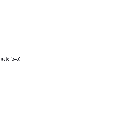
SXWT-FT501-SP
Adaugă în coș
uale (340)
39 sertare (Negru)
Adaugă în coș