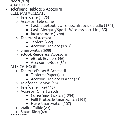
Negru/Gri)
4,149.99 Lei
Unelte si scule
Telefoane, Tablete & Accesorii
CELE MAI ACCESATE
Unelte de taiat
(256)
Telefoane (1176)
Unelte constructii
(109)
Accesorii telefoane
Scule dulgherie
(61)
Casti bluetooth, wireless, airpods si audio (1641)
Trusa chei & Unelte
(1436)
Casti Alergare/Sport - Wireless si cu Fir (185)
Instrumente de masura
(499)
Incarcatoare (1748)
Polizor unghiular
(207)
Tablete si Accesorii
Scule electrice
(131)
Tablete (722)
Accesorii Masina de gaurit
(255)
Accesorii Tablete (1267)
Masina de gaurit si insurubat
(589)
Smartwatch (608)
Fierastrau pendular
(87)
eBook Readere si Accesorii
Fierastrau circular
(141)
eBook Readere (46)
Fierastrau sabie
(60)
Accesorii eBook (52)
Slefuitor electric
(127)
ALTE CATEGORII
Masini de frezat
(21)
Tablete ePaper & Accesorii
Rindea electrica
(22)
Tablete ePaper (21)
Suflanta aer cald
(50)
Accesorii Tablete ePaper (21)
Placi compactoare & Ciocan demolator
(31)
Telefoane Seniori (15)
Accesorii scule electrice
(411)
Telefoane Fixe (113)
Pistoale de Vopsit si Trafaleti
(33)
Accesorii Smartwatch
Echipamente de protectie
(22)
Curea Smartwatch (1294)
Bricolaj
(198)
Folii Protectie Smartwatch (191)
Surubelnita electrica
(23)
Huse Smartwatch (207)
Walkie Talkie (23)
Optiuni
Smart Ring (69)