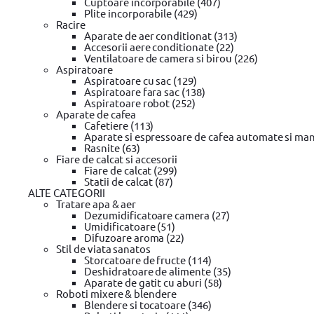
Cuptoare incorporabile (407)
Plite incorporabile (429)
Carucior de transport pliabil Stanley 
Racire
99
258
lei
Aparate de aer conditionat (313)
In stoc magazin
Accesorii aere conditionate (22)
Ventilatoare de camera si birou (226)
Aspiratoare
Aspiratoare cu sac (129)
Aspiratoare fara sac (138)
Aspiratoare robot (252)
Aparate de cafea
Cafetiere (113)
Aparate si espressoare de cafea automate si man
Rasnite (63)
Fiare de calcat si accesorii
Fiare de calcat (299)
Statii de calcat (87)
ALTE CATEGORII
Sistem de depozitare Stanley 1-93-981, 
Tratare apa & aer
Dezumidificatoare camera (27)
99
156
lei
Umidificatoare (51)
In stoc depozit
Difuzoare aroma (22)
Stil de viata sanatos
Storcatoare de fructe (114)
Deshidratoare de alimente (35)
Aparate de gatit cu aburi (58)
Roboti mixere & blendere
Blendere si tocatoare (346)