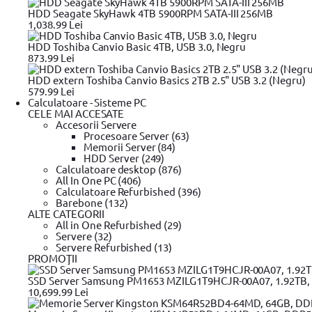
99
206
lei
HDD Seagate SkyHawk 4TB 5900RPM SATA-III 256MB
In stoc magazin
1,038.99 Lei
HDD Toshiba Canvio Basic 4TB, USB 3.0, Negru
873.99 Lei
HDD extern Toshiba Canvio Basics 2TB 2.5" USB 3.2 (Negru)
579.99 Lei
Calculatoare - Sisteme PC
Set 4 cutii pentru scule YATO YT-09174
CELE MAI ACCESATE
99
1.153
lei
Accesorii Servere
In stoc magazin
Procesoare Server (63)
Memorii Server (84)
HDD Server (249)
Calculatoare desktop (876)
All In One PC (406)
Calculatoare Refurbished (396)
Barebone (132)
ALTE CATEGORII
Rucsac Stanley Fatmax 1-79-215 tip trol
All in One Refurbished (29)
99
311
lei
Servere (32)
In stoc magazin
Servere Refurbished (13)
PROMOŢII
SSD Server Samsung PM1653 MZILG1T9HCJR-00A07, 1.92TB, 2
10,699.99 Lei