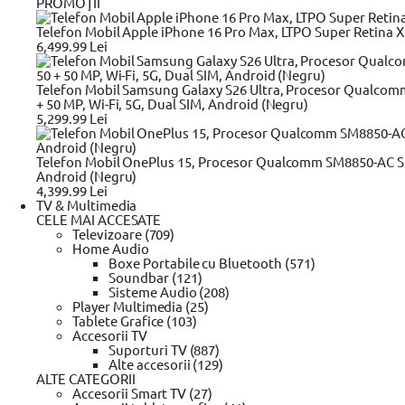
PROMOŢII
Oferte
Telefon Mobil Apple iPhone 16 Pro Max, LTPO Super Retina XDR
Stoc magazin
6,499.99 Lei
Stoc depozit
Stoc furnizor
Produse noi
Telefon Mobil Samsung Galaxy S26 Ultra, Procesor Qualcom
Toate
+ 50 MP, Wi-Fi, 5G, Dual SIM, Android (Negru)
Resigilate
5,299.99 Lei
Brand
Telefon Mobil OnePlus 15, Procesor Qualcomm SM8850-AC Sn
Stanley
(88)
Android (Negru)
YATO
(57)
4,399.99 Lei
DeWALT
(45)
TV & Multimedia
Makita
(16)
CELE MAI ACCESATE
BOSCH
(5)
Televizoare (709)
Dedra
(2)
Home Audio
AW Tools
(1)
Boxe Portabile cu Bluetooth (571)
DUCKY
(1)
Soundbar (121)
B&W
(1)
Sisteme Audio (208)
Prosperplast
(1)
Player Multimedia (25)
KNIPEX
(1)
Tablete Grafice (103)
Accesorii TV
Model
Suporturi TV (887)
Alte accesorii (129)
ALTE CATEGORII
Cutie pentru unelte supraetajata
Accesorii Smart TV (27)
Cutie pentru unelte