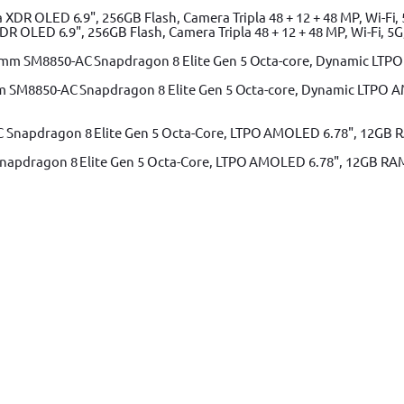
 OLED 6.9", 256GB Flash, Camera Tripla 48 + 12 + 48 MP, Wi-Fi, 5G,
m SM8850-AC Snapdragon 8 Elite Gen 5 Octa-core, Dynamic LTPO A
apdragon 8 Elite Gen 5 Octa-Core, LTPO AMOLED 6.78", 12GB RAM, 