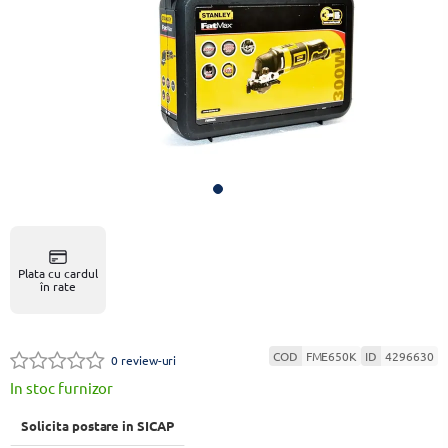
Plata cu cardul
în rate
COD
FME650K
ID
4296630
0 review-uri
In stoc furnizor
Solicita postare in SICAP