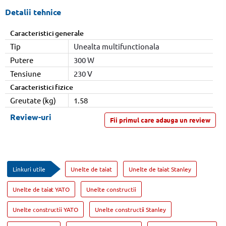
Detalii tehnice
Caracteristici generale
Tip
Unealta multifunctionala
Putere
300 W
Tensiune
230 V
Caracteristici fizice
Greutate (kg)
1.58
Review-uri
Fii primul care adauga un review
Linkuri utile
Unelte de taiat
Unelte de taiat Stanley
Unelte de taiat YATO
Unelte constructii
Unelte constructii YATO
Unelte constructii Stanley