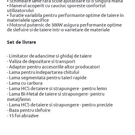
• Schimbare lame fara scule ajutatoare cu o singura mana
• Manerul acoperit cu cauciuc sporeste confortul
utilizatorului
• Turatie variabila pentru performante optime de taiere in
materialele specifice
• Motorul puternic de 300W asigura performante optime
de slefuire si de taiere intr-o varietare de materiale
Set de livrare
- Limitator de adancime si ghidaj de taiere
- Valiza de depozitare si transport
- Adaptor pentru accesoriile altor producatori
- Lama pentru indepartarea chitului
- Lama segmentata pentru taieri rapide
- Lama cu carbura
- Lama HCS de taiere si strapungere - pentru lemn
- Lama Bi-Metal de taiere si strapungere - pentru
metal/lemn
- Lama HCS de taiere si strapungere - pentru precizie
- Baza pentru slefuire
- 15 foi abrazive