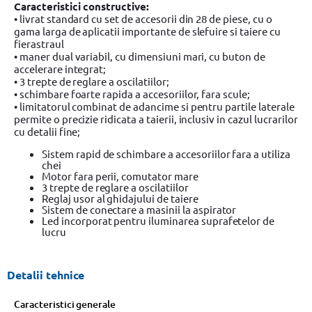
Caracteristici constructive:
• livrat standard cu set de accesorii din 28 de piese, cu o
gama larga de aplicatii importante de slefuire si taiere cu
fierastraul
• maner dual variabil, cu dimensiuni mari, cu buton de
accelerare integrat;
• 3 trepte de reglare a oscilatiilor;
• schimbare foarte rapida a accesoriilor, fara scule;
• limitatorul combinat de adancime si pentru partile laterale
permite o precizie ridicata a taierii, inclusiv in cazul lucrarilor
cu detalii fine;
Sistem rapid de schimbare a accesoriilor fara a utiliza
chei
Motor fara perii, comutator mare
3 trepte de reglare a oscilatiilor
Reglaj usor al ghidajului de taiere
Sistem de conectare a masinii la aspirator
Led incorporat pentru iluminarea suprafetelor de
lucru
Detalii tehnice
Caracteristici generale