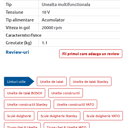
Tip
Unealta multifunctionala
Tensiune
18 V
Tip alimentare
Acumulator
Viteza in gol
20000 rpm
Caracteristici fizice
Greutate (kg)
1.1
Review-uri
Fii primul care adauga un review
Linkuri utile
Unelte de taiat
Unelte de taiat Stanley
Unelte de taiat BOSCH
Unelte constructii
Unelte constructii Stanley
Unelte constructii YATO
Scule dulgherie
Scule dulgherie Stanley
Scule dulgherie YATO
Trusa chei & Unelte
Trusa chei & Unelte YATO