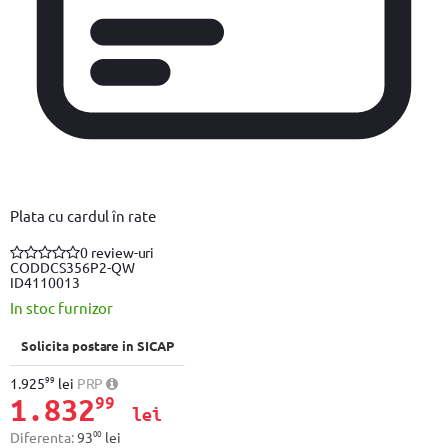
Plata cu cardul în rate
0 review-uri
COD
DCS356P2-QW
ID
4110013
In stoc furnizor
Solicita postare in SICAP
99
1.925
lei
PRP
1.832
99
lei
00
Diferenta:
93
lei