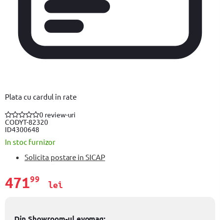
Plata cu cardul în rate
0 review-uri
COD
YT-82320
ID
4300648
In stoc furnizor
Solicita postare in SICAP
471
99
lei
Din Showroom-ul evomag: