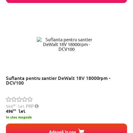
Suflanta pentru santier DeWalt 18V 18000rpm -
DCV100
99
PRP
564
lei
99
496
lei
In stoc magazin
Adaugă în coș