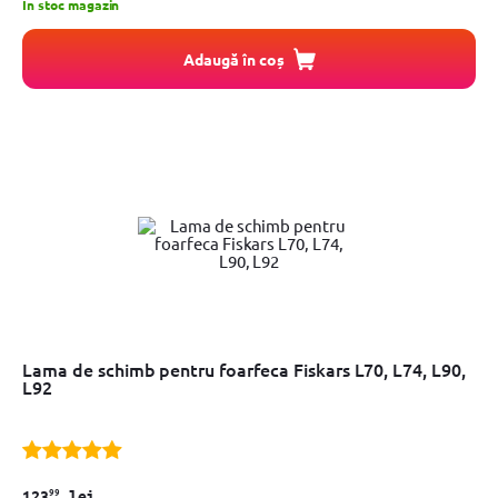
In stoc magazin
Adaugă în coș
Lama de schimb pentru foarfeca Fiskars L70, L74, L90,
L92
99
123
lei