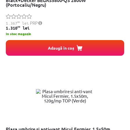
Black+Decker BEGAS5800-QS 2800W
(Portocaliu/Negru)
99
PRP
1.367
lei
99
1.310
lei
In stoc magazin
Adaugă în coș
Plasa umbrire si anti-vant Micul Fermier, 1.5x50m,