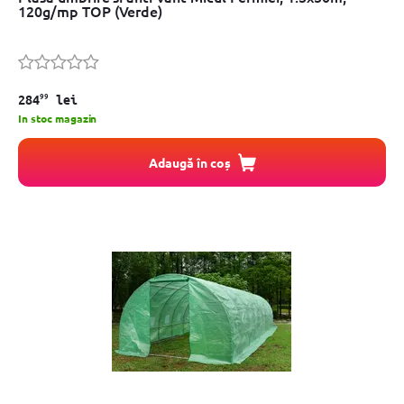
120g/mp TOP (Verde)
99
284
lei
In stoc magazin
Adaugă în coș