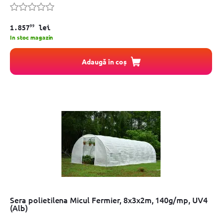
99
1.857
lei
In stoc magazin
Adaugă în coș
Sera polietilena Micul Fermier, 8x3x2m, 140g/mp, UV4
(Alb)