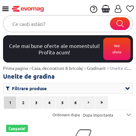
Cele mai bune oferte ale momentului!
Vezi
Profita acum!
oferte
»
»
»
Prima pagina
Casa, decoratiuni & bricolaj
Gradinarit
Unelte de gradina
Unelte de gradina
Filtrare produse
1
2
3
4
5
6
Ordonare dupa
Campanie!