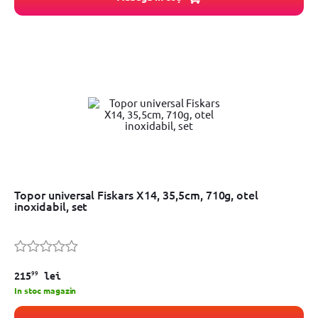
Topor universal Fiskars X14, 35,5cm, 710g, otel
inoxidabil, set
99
215
lei
In stoc magazin