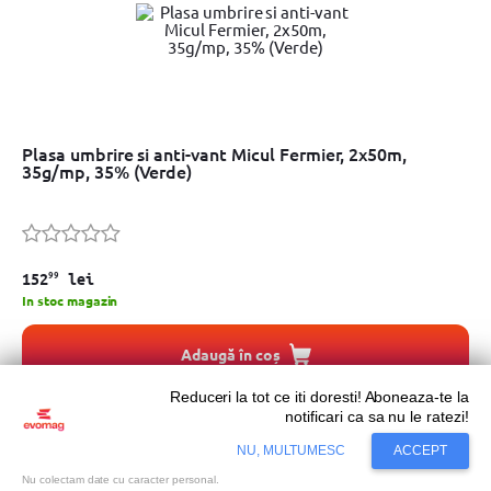
Plasa umbrire si anti-vant Micul Fermier, 2x50m,
35g/mp, 35% (Verde)
99
152
lei
In stoc magazin
Adaugă în coș
Reduceri la tot ce iti doresti! Aboneaza-te la
notificari ca sa nu le ratezi!
NU, MULTUMESC
ACCEPT
Nu colectam date cu caracter personal.