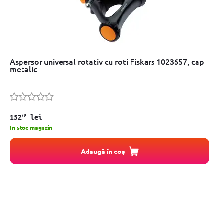
Aspersor universal rotativ cu roti Fiskars 1023657, cap
metalic
99
152
lei
In stoc magazin
Adaugă în coș