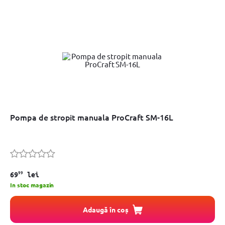
Pompa de stropit manuala ProCraft SM-16L
99
69
lei
In stoc magazin
Adaugă în coș