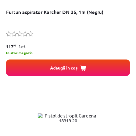
Furtun aspirator Karcher DN 35, 1m (Negru)
99
117
lei
In stoc magazin
Adaugă în coș