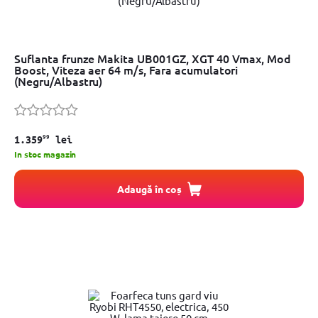
Suflanta frunze Makita UB001GZ, XGT 40 Vmax, Mod
Boost, Viteza aer 64 m/s, Fara acumulatori
(Negru/Albastru)
99
1.359
lei
In stoc magazin
Adaugă în coș