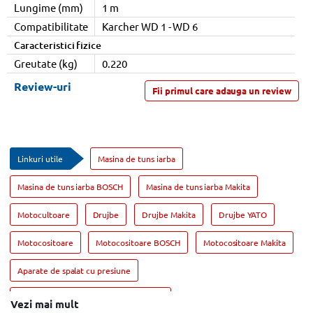
Lungime (mm)
1 m
Compatibilitate
Karcher WD 1 - WD 6
Caracteristici fizice
Greutate (kg)
0.220
Review-uri
Fii primul care adauga un review
Linkuri utile
Masina de tuns iarba
Masina de tuns iarba BOSCH
Masina de tuns iarba Makita
Motocultoare
Drujbe
Drujbe Makita
Drujbe YATO
Motocositoare
Motocositoare BOSCH
Motocositoare Makita
Aparate de spalat cu presiune
Aparate de spalat cu presiune Karcher
Vezi mai mult