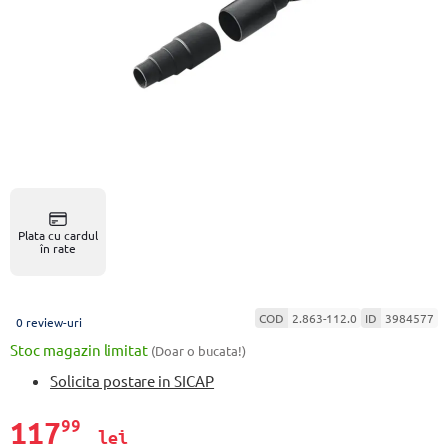
Plata cu cardul
în rate
COD
2.863-112.0
ID
3984577
0 review-uri
Stoc magazin limitat
(Doar o bucata!)
Solicita postare in SICAP
117
99
lei