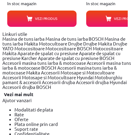
In stoc magazin
In stoc magazin
VEZI PRODUS
VEZI PRODU
Linkuri utile
Masina de tuns iarba
Masina de tuns iarba BOSCH
Masina de
tuns iarba Makita
Motocultoare
Drujbe
Drujbe Makita
Drujbe
YATO
Motocositoare
Motocositoare BOSCH
Motocositoare
Makita
Aparate de spalat cu presiune
Aparate de spalat cu
presiune Karcher
Aparate de spalat cu presiune BOSCH
Accesorii masina tuns iarba & motocoase
Accesorii masina tuns
iarba & motocoase BOSCH
Accesorii masina tuns iarba &
motocoase Makita
Accesorii Motosape si Motocultoare
Accesorii Motosape si Motocultoare Hyundai
Motoburghiu
pamant & accesorii
Accesorii drujba
Accesorii drujba Hyundai
Accesorii drujba BOSCH
Vezi mai mult
Ajutor vanzari
Modalitati de plata
Rate
Oferte
Plata online prin card
Suport rate
Confidentialitate