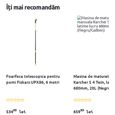
Îți mai recomandăm
Foarfeca telescopica pentru
Masina de maturat m
pomi Fiskars UPX86, 6 metri
Karcher S 4 Twin, lati
680mm, 20L (Negru/G
99
99
534
lei
659
lei