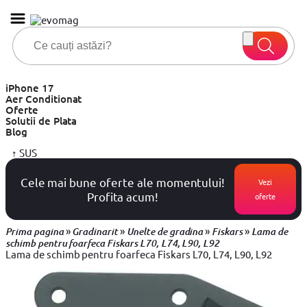
iPhone 17
Aer Conditionat
Oferte
Solutii de Plata
Blog
↑
SUS
Cele mai bune oferte ale momentului!
Vezi
Profita acum!
oferte
»
»
»
»
Prima pagina
Gradinarit
Unelte de gradina
Fiskars
Lama de
schimb pentru foarfeca Fiskars L70, L74, L90, L92
Lama de schimb pentru foarfeca Fiskars L70, L74, L90, L92