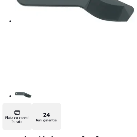
24
Plata cu cardul
luni garanție
în rate