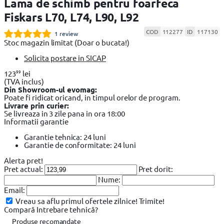
Lama de schimb pentru foarfeca
Fiskars L70, L74, L90, L92
COD
112277
ID
117130
1 review
Stoc magazin limitat
(Doar o bucata!)
Solicita postare in SICAP
99
123
lei
(TVA inclus)
Din Showroom-ul evomag:
Poate fi ridicat oricand, in timpul orelor de program.
Livrare prin curier:
Se livreaza in 3 zile pana in ora 18:00
Informatii garantie
Garantie tehnica: 24 luni
Garantie de conformitate: 24 luni
Alerta pret!
Pret actual:
Pret dorit:
Nume:
Email:
Vreau sa aflu primul ofertele zilnice!
Trimite!
Compară
Intrebare tehnică?
Produse recomandate