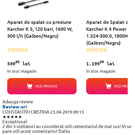
Aparat de spalat cu presiune
Aparat de Spalat cu P
Karcher K 3, 120 bari, 1600 W,
Karcher K 4 Power Con
300 l/h (Galben/Negru)
1.324-300.0, 1800W 20
(Galben/Negru)
99
99
549
lei
1.199
lei
In stoc magazin
In stoc magazin
VEZI PRODUS
VEZI PRODU
Adauga review
Review-uri
CONSTANTIN CRISTINA
23.04.2019 09:13
★★★★★
Exceptional
2 din 5 vizitatori au considerat util comentariul de mai sus! Vi se
pare util acest comentariu?
Da
Nu