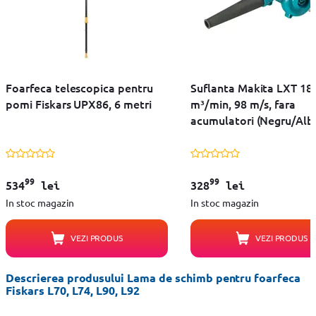
Foarfeca telescopica pentru
Suflanta Makita LXT 18V
pomi Fiskars UPX86, 6 metri
m³/min, 98 m/s, fara
acumulatori (Negru/Alb
99
99
534
lei
328
lei
In stoc magazin
In stoc magazin
VEZI PRODUS
VEZI PRODUS
Descrierea produsului Lama de schimb pentru foarfeca
Fiskars L70, L74, L90, L92