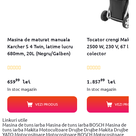
Masina de maturat manuala
Tocator crengi Makit
Karcher S 4 Twin, latime lucru
2500 W, 230 V, 67 l v
680mm, 20L (Negru/Galben)
colector
99
99
659
lei
1.857
lei
In stoc magazin
In stoc magazin
VEZI PRODUS
VEZI PRODU
Linkuri utile
Masina de tuns iarba
Masina de tuns iarba BOSCH
Masina de
tuns iarba Makita
Motocultoare
Drujbe
Drujbe Makita
Drujbe
YATO
Motocositoare
Motocositoare BOSCH
Motocositoare