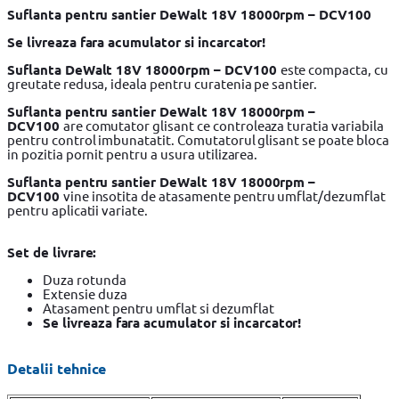
Suflanta pentru santier DeWalt 18V 18000rpm – DCV100
Se livreaza fara acumulator si incarcator!
Suflanta DeWalt 18V 18000rpm – DCV100
este compacta, cu
greutate redusa, ideala pentru curatenia pe santier.
Suflanta pentru santier DeWalt 18V 18000rpm –
DCV100
are comutator glisant ce controleaza turatia variabila
pentru control imbunatatit. Comutatorul glisant se poate bloca
in pozitia pornit pentru a usura utilizarea.
Suflanta pentru santier DeWalt 18V 18000rpm –
DCV100
vine insotita de atasamente pentru umflat/dezumflat
pentru aplicatii variate.
Set de livrare:
Duza rotunda
Extensie duza
Atasament pentru umflat si dezumflat
Se livreaza fara acumulator si incarcator!
Detalii tehnice