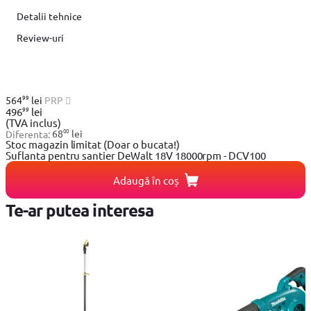
Detalii tehnice
Review-uri
99
564
lei
PRP
99
496
lei
(TVA inclus)
00
Diferenta:
68
lei
Stoc magazin limitat
(Doar o bucata!)
Suflanta pentru santier DeWalt 18V 18000rpm - DCV100
Adaugă în coș
Te-ar putea interesa