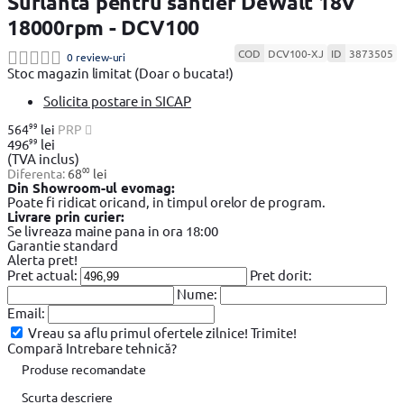
Suflanta pentru santier DeWalt 18V
18000rpm - DCV100
COD
DCV100-XJ
ID
3873505
0 review-uri
Stoc magazin limitat
(Doar o bucata!)
Solicita postare in SICAP
99
564
lei
PRP
99
496
lei
(TVA inclus)
00
Diferenta:
68
lei
Din Showroom-ul evomag:
Poate fi ridicat oricand, in timpul orelor de program.
Livrare prin curier:
Se livreaza maine pana in ora 18:00
Garantie standard
Alerta pret!
Pret actual:
Pret dorit:
Nume:
Email:
Vreau sa aflu primul ofertele zilnice!
Trimite!
Compară
Intrebare tehnică?
Produse recomandate
Scurta descriere