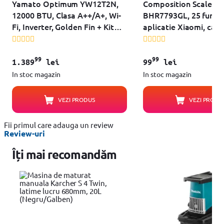
Yamato Optimum YW12T2N,
Composition Scale S4
12000 BTU, Clasa A++/A+, Wi-
BHR7793GL, 25 functii
Fi, Inverter, Golden Fin + Kit
aplicatie Xiaomi, cap
instalare inclus (Alb)
de stocare pana la 36 
max 150KG (Alb)
99
99
1.389
lei
99
lei
In stoc magazin
In stoc magazin
VEZI PRODUS
VEZI PRODU
Fii primul care adauga un review
Review-uri
Îți mai recomandăm