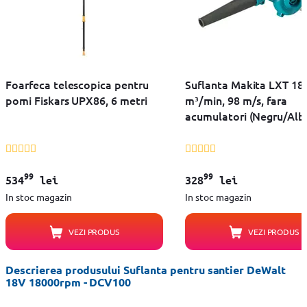
Foarfeca telescopica pentru
Suflanta Makita LXT 18V
pomi Fiskars UPX86, 6 metri
m³/min, 98 m/s, fara
acumulatori (Negru/Alb
99
99
534
lei
328
lei
In stoc magazin
In stoc magazin
VEZI PRODUS
VEZI PRODUS
Descrierea produsului Suflanta pentru santier DeWalt
18V 18000rpm - DCV100