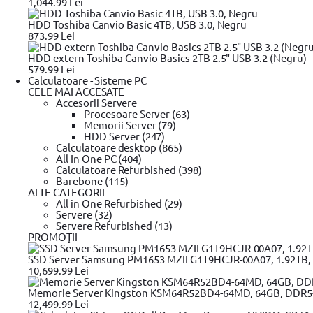
1,044.99 Lei
Tocator resturi vegetale
Aspersor
HDD Toshiba Canvio Basic 4TB, USB 3.0, Negru
Motoburghiu
873.99 Lei
Lant
Coada telescopica
HDD extern Toshiba Canvio Basics 2TB 2.5" USB 3.2 (Negru)
Manusi
579.99 Lei
Dispozitiv pentru ascutire
Calculatoare - Sisteme PC
Furtun
CELE MAI ACCESATE
Tocator crengi
Accesorii Servere
Suflanta/aspirator
Procesoare Server (63)
Trimmer
Memorii Server (79)
Vaselina
HDD Server (247)
Incarcator
Calculatoare desktop (865)
Tambur cu furtun
All In One PC (404)
Tarnacop
Calculatoare Refurbished (398)
Adaptor
Barebone (115)
Conector
ALTE CATEGORII
Foarfeca
All in One Refurbished (29)
Kit furtun
Servere (32)
Motocoasa
Servere Refurbished (13)
Set
PROMOŢII
Tocator
Fierastrau telescopic pentru arbori
SSD Server Samsung PM1653 MZILG1T9HCJR-00A07, 1.92TB, 2
Aspirator frunze Suflanta
10,699.99 Lei
Placa de greutate
Pistol cu tija de stropit
Memorie Server Kingston KSM64R52BD4-64MD, 64GB, DDR5
Garnitura
12,499.99 Lei
Pompa pentru stropit