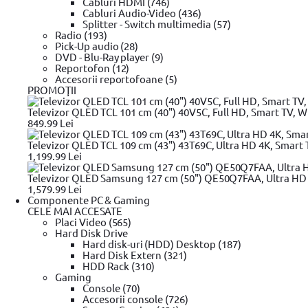
Cabluri HDMI (746)
Plus
(1)
Cabluri Audio-Video (436)
Veritable
(1)
Splitter - Switch multimedia (57)
Cellfast
(1)
Radio (193)
Fischer
(1)
Pick-Up audio (28)
Nilfisk
(1)
DVD - Blu-Ray player (9)
Zipper
(1)
Reportofon (12)
ROTHENBERGER
(1)
Accesorii reportofoane (5)
XAVAX
(1)
PROMOŢII
Detoolz
(1)
GERBER
(1)
Televizor QLED TCL 101 cm (40") 40V5C, Full HD, Smart TV, Wi
AW Tools
(1)
849.99 Lei
Clinex
(1)
Imoum
(1)
Televizor QLED TCL 109 cm (43") 43T69C, Ultra HD 4K, Smart T
Ruris
(1)
1,199.99 Lei
Bocika
(1)
Televizor QLED Samsung 127 cm (50") QE50Q7FAA, Ultra HD 4
Model
1,579.99 Lei
Componente PC & Gaming
CELE MAI ACCESATE
Foarfeca pentru gard viu
Placi Video (565)
Foarfeca pentru pomi
Hard Disk Drive
Grebla
Hard disk-uri (HDD) Desktop (187)
Tapina
Hard Disk Extern (321)
Carlig
HDD Rack (310)
Cleste
Gaming
Forfeca pentru gazon
Console (70)
Foarfecta pas cu pas
Accesorii console (726)
Cosor