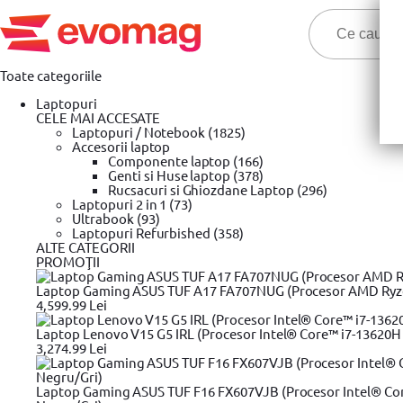
Toate categoriile
Laptopuri
CELE MAI ACCESATE
Laptopuri / Notebook (1825)
Accesorii laptop
Componente laptop (166)
Genti si Huse laptop (378)
Oferte Nino-Nino! Est
Rucsacuri si Ghiozdane Laptop (296)
Laptopuri 2 in 1 (73)
Ultrabook (93)
Prima pagina
Laptopuri Refurbished (358)
Casa, decoratiuni & bricolaj
Gradinarit
Unelte d
»
»
»
ALTE CATEGORII
PROMOŢII
Unelte de gradina
Laptop Gaming ASUS TUF A17 FA707NUG (Procesor AMD Ryzen™
4,599.99 Lei
Filtrare produse
Laptop Lenovo V15 G5 IRL (Procesor Intel® Core™ i7-13620H 
Pret
3,274.99 Lei
20,99 Lei
Laptop Gaming ASUS TUF F16 FX607VJB (Procesor Intel® Cor
4.369,99 Lei