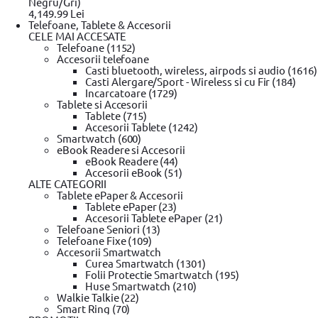
Negru/Gri)
4,149.99 Lei
Gradinarit
Telefoane, Tablete & Accesorii
CELE MAI ACCESATE
Masina de tuns iarba
(107)
Telefoane (1152)
Motocultoare
(11)
Accesorii telefoane
Drujbe
(90)
Casti bluetooth, wireless, airpods si audio (1616)
Motocositoare
(59)
Casti Alergare/Sport - Wireless si cu Fir (184)
Aparate de spalat cu presiune
(109)
Incarcatoare (1729)
Accesorii masina tuns iarba & motocoase
(76)
Tablete si Accesorii
Accesorii Motosape si Motocultoare
(8)
Tablete (715)
Motoburghiu pamant & accesorii
(4)
Accesorii Tablete (1242)
Accesorii drujba
(29)
Smartwatch (600)
eBook Readere si Accesorii
Optiuni
eBook Readere (44)
Accesorii eBook (51)
ALTE CATEGORII
Oferte
Tablete ePaper & Accesorii
Stoc magazin
Tablete ePaper (23)
Stoc depozit
Accesorii Tablete ePaper (21)
Stoc furnizor
Telefoane Seniori (13)
Produse noi
Telefoane Fixe (109)
Toate
Accesorii Smartwatch
Resigilate
Curea Smartwatch (1301)
Folii Protectie Smartwatch (195)
Brand
Huse Smartwatch (210)
Walkie Talkie (22)
Fiskars
(251)
Smart Ring (70)
Gardena
(183)