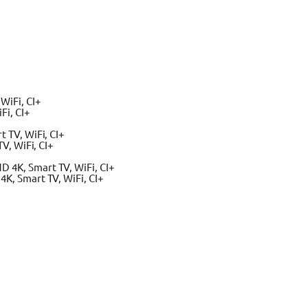
Fi, CI+
V, WiFi, CI+
K, Smart TV, WiFi, CI+