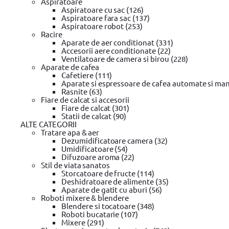
Aspiratoare
Dispozitiv de imprastiere
Aspiratoare cu sac (126)
Unealta multifunctionala
Aspiratoare fara sac (137)
Lama cazma
Aspiratoare robot (253)
Aspirator
Racire
Cleme
Aparate de aer conditionat (331)
Niplu
Accesorii aere conditionate (22)
Perie buruieni
Ventilatoare de camera si birou (228)
Accesoriu aparat de spalat cu presiune
Aparate de cafea
Kit accesorii
Cafetiere (111)
Programator irigare
Aparate si espressoare de cafea automate si man
Pistol de pulverizare
Rasnite (63)
Racord
Fiare de calcat si accesorii
Duze
Fiare de calcat (301)
Masina de maturat
Statii de calcat (90)
Furtun aspirator
ALTE CATEGORII
Acumulator
Tratare apa & aer
Lance telescopica de pulverizare
Dezumidificatoare camera (32)
Supapa
Umidificatoare (54)
Maner
Difuzoare aroma (22)
Duza de pulverizare
Stil de viata sanatos
Controller
Storcatoare de fructe (114)
Dop
Deshidratoare de alimente (35)
Colier furtun
Aparate de gatit cu aburi (56)
Foarfeca pentru vie
Roboti mixere & blendere
Mufa
Blendere si tocatoare (348)
Unealta de gradinarit
Roboti bucatarie (107)
Masina de tuns gardul viu
Mixere (291)
Semanatoare