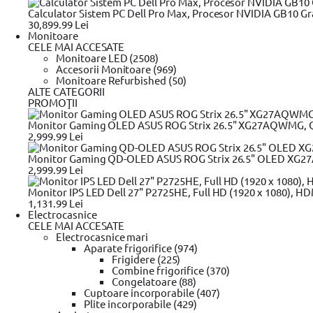
Suport
Calculator Sistem PC Dell Pro Max, Procesor NVIDIA GB10 Gr
Carucior Furtun
30,899.99 Lei
Extensie
Monitoare
Tub flexibil
CELE MAI ACCESATE
Coada
Monitoare LED (2508)
Filtru
Accesorii Monitoare (969)
Aerator
Monitoare Refurbished (50)
Curatator
ALTE CATEGORII
Dispenser
PROMOŢII
Distribuitor
Duza
Monitor Gaming OLED ASUS ROG Strix 26.5" XG27AQWMG, QHD 
Extractor buruieni
2,999.99 Lei
Fir nailon
Timer
Monitor Gaming QD-OLED ASUS ROG Strix 26.5" OLED XG27AC
Pulsator
2,999.99 Lei
Pistol de stropit
Carucior
Monitor IPS LED Dell 27" P2725HE, Full HD (1920 x 1080), HDM
Perie
1,131.99 Lei
Tambur
Electrocasnice
Piesa
CELE MAI ACCESATE
Manusi pentru uz general
Electrocasnice mari
Rola
Aparate frigorifice (974)
Manusi anti-taiere
Frigidere (225)
Accesoriu
Combine frigorifice (370)
Bomfaier
Congelatoare (88)
Pompa de stropit
Cuptoare incorporabile (407)
Pistol de irigare
Plite incorporabile (429)
Cablu degivrare