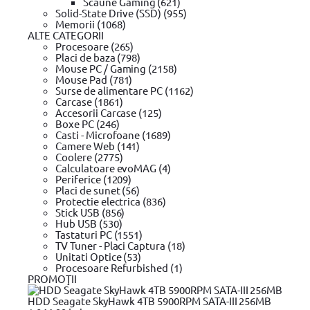
Scaune Gaming (621)
Lama
Solid-State Drive (SSD) (955)
Topor
Memorii (1068)
Levier
ALTE CATEGORII
Sapaliga
Procesoare (265)
Lopata
Placi de baza (798)
Afanator
Mouse PC / Gaming (2158)
Plantator
Mouse Pad (781)
Fierastrau
Surse de alimentare PC (1162)
Pompa manuala pentru stropit
Carcase (1861)
Lopata pentru zapada
Accesorii Carcase (125)
Cazma
Boxe PC (246)
Foarfeca pentru plante
Casti - Microfoane (1689)
Stropitoare
Camere Web (141)
Impingator pentru zapada
Coolere (2775)
Furca
Calculatoare evoMAG (4)
Spargator de gheata
Periferice (1209)
Cultivator
Placi de sunet (56)
Dispozitiv pentru smuls buruieni
Protectie electrica (836)
Pana pentru despicat
Stick USB (856)
Matura
Hub USB (530)
Foarfeca telescopica
Tastaturi PC (1551)
Curatator de jgheaburi
TV Tuner - Placi Captura (18)
Pulverizator
Unitati Optice (53)
Suflanta
Procesoare Refurbished (1)
Capsator
PROMOŢII
Benzi de plastic
Capse
HDD Seagate SkyHawk 4TB 5900RPM SATA-III 256MB
Arzator buruieni