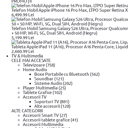
PROMOŢII
Karcher
(59)
BOSCH
(59)
Telefon Mobil Apple iPhone 16 Pro Max, LTPO Super Retina XDR
YATO
(46)
6,499.99 Lei
Makita
(39)
BLACK+DECKER
(24)
DeWALT
(21)
Telefon Mobil Samsung Galaxy S26 Ultra, Procesor Qualcom
Stanley
(20)
+ 50 MP, Wi-Fi, 5G, Dual SIM, Android (Negru)
Cell Fast
(17)
5,199.99 Lei
Heinner
(13)
Lahti Pro
(12)
Tableta Apple iPad 11 (A16), Procesor A16 Penta-Core, Liquid
Fieldmann
(10)
2,660.99 Lei
Rebel
(9)
TV & Multimedia
Micul Fermier
(9)
CELE MAI ACCESATE
Verto
(9)
Televizoare (758)
Hyundai
(8)
Home Audio
Metabo
(7)
Boxe Portabile cu Bluetooth (562)
Batavia
(6)
Soundbar (121)
Dedra
(6)
Sisteme Audio (202)
Einhell
(5)
Player Multimedia (25)
OEM
(5)
Tablete Grafice (102)
Adler
(3)
Accesorii TV
NAC
(3)
Suporturi TV (881)
Ryobi
(2)
Alte accesorii (128)
Graphite
(2)
ALTE CATEGORII
ProCraft
(2)
Accesorii Smart TV (27)
Gerlach
(1)
Accesorii tablete grafice (41)
Lechpol
(1)
Accesorii Multimedia
WORX
(1)