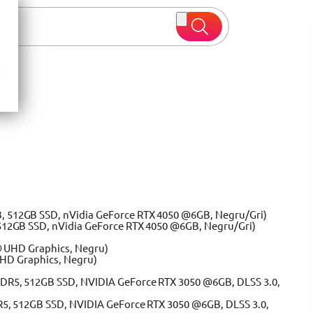
a la 50%
Vezi oferte
512GB SSD, nVidia GeForce RTX 4050 @6GB, Negru/Gri)
UHD Graphics, Negru)
R5, 512GB SSD, NVIDIA GeForce RTX 3050 @6GB, DLSS 3.0,