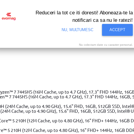
Reduceri la tot ce iti doresti! Aboneaza-te la
notificari ca sa nu le ratezi!
NU, MULTUMESC
ACCEPT
Nu colectam date cu caracter personal.
e stare de promotie nationala cu reduceri de pan
e gradina
 7 7445HS (16M Cache, up to 4.7 GHz), 17.3" FHD 144Hz, 16GB, 
(24M Cache, up to 4.90 GHz), 15.6" FHD, 16GB, 512GB SSD, Intel® 
e™ 5 210H (12M Cache, up to 4.80 GHz), 16" FHD+ 144Hz, 16GB DD