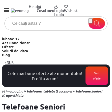
Help
Cosul meu
Login
Wishlist
Login
iPhone 17
Aer Conditionat
Oferte
Solutii de Plata
Blog
↑
SUS
Cele mai bune oferte ale momentului!
Vezi
Profita acum!
oferte
»
»
Prima pagina
Telefoane, tablete & accesorii
Telefoane Seniori
Kruger&Matz
Telefoane Seniori