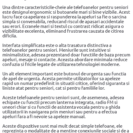
Una dintre caracteristicile-cheie ale telefoanelor pentru seniori
este designul ergonomic si butoanele mari si bine vizibile. Acest
lucru face ca apelarea si raspunderea la apeluri sa fie o sarcina
simpla si convenabila, reducand riscul de apasari accidentale
sau erori. Ecranele mari si textul cu contrast ridicat asigura o
vizibilitate excelenta, eliminand frustrarea cauzata de citirea
dificila.
Interfata simplificata este o alta trasatura distinctiva a
telefoanelor pentru seniori. Meniurile sunt intuitive si
minimalistice, adesea prezentand doar functiile de baza precum
apeluri, mesaje si contacte. Aceasta abordare minimala reduce
confuzia si fricile legate de utilizarea tehnologiei moderne.
Un alt element important este butonul de urgenta sau functia
de apel de urgenta. Acesta permite utilizatorilor sa apeleze
rapid un numar predefinit in situatii critice, oferind siguranta si
liniste atat pentru seniori, cat si pentru familiile lor.
Aceste telefoanele pentru seniori sunt, de asemenea, adesea
echipate cu functii precum lanterna integrata, radio FM si
uneori chiar si cu functii de asistenta vocala pentru a ghida
utilizatorii in navigarea prin meniuri sau pentru a efectua
apeluri fara a fi nevoie sa apeleze manual.
Aceste dispozitive sunt mai mult decat simple
telefoane
, ele
reprezinta o modalitate de a mentine conexiunile sociale si de a