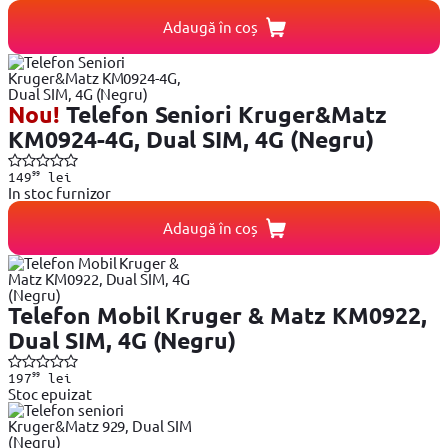
Adaugă în coș
Nou!
Telefon Seniori Kruger&Matz
KM0924-4G, Dual SIM, 4G (Negru)
99
149
lei
In stoc furnizor
Adaugă în coș
Telefon Mobil Kruger & Matz KM0922,
Dual SIM, 4G (Negru)
99
197
lei
Stoc epuizat