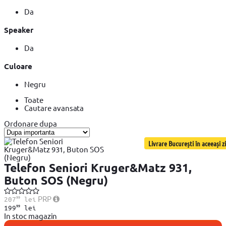
Da
Speaker
Da
Culoare
Negru
Toate
Cautare avansata
Ordonare dupa
Livrare București în aceeași zi
Telefon Seniori Kruger&Matz 931,
Buton SOS (Negru)
99
PRP
207
lei
99
199
lei
In stoc magazin