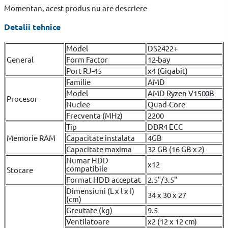
Momentan, acest produs nu are descriere
Detalii tehnice
Model
DS2422+
General
Form Factor
12-bay
Port RJ-45
x4 (Gigabit)
Familie
AMD
Model
AMD Ryzen V1500B
Procesor
Nuclee
Quad-Core
Frecventa (MHz)
2200
Tip
DDR4 ECC
Memorie RAM
Capacitate instalata
4GB
Capacitate maxima
32 GB (16 GB x 2)
Numar HDD
x12
compatibile
Stocare
Format HDD acceptat
2.5"/3.5"
Dimensiuni (L x l x I)
34 x 30 x 27
(cm)
Greutate (kg)
9.5
Ventilatoare
x2 (12 x 12 cm)