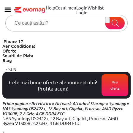
Help
Cosul meu
Login
Wishlist
Login
iPhone 17
Aer Conditionat
Oferte
Solutii de Plata
Blog
↑
SUS
Cele mai bune oferte ale momentului!
Vezi
Profita acum!
oferte
»
»
»
»
Prima pagina
Retelistica
Network Attached Storage
Synology
NAS Synology DS2422+, 12 Bay-uri, Gigabit, Procesor AMD Ryzen
V1500B, 2.2 GHz, 4 GB DDR4 ECC
NAS Synology DS2422+, 12 Bay-uri, Gigabit, Procesor AMD
Ryzen V1500B, 2.2 GHz, 4 GB DDR4 ECC
1