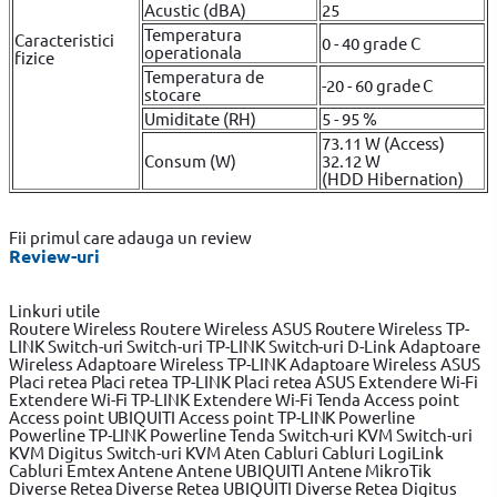
Acustic (dBA)
25
Temperatura
Caracteristici
0 - 40 grade C
operationala
fizice
Temperatura de
-20 - 60 grade C
stocare
Umiditate (RH)
5 - 95 %
73.11 W (Access)
Consum (W)
32.12 W
(HDD Hibernation)
Fii primul care adauga un review
Review-uri
Linkuri utile
Routere Wireless
Routere Wireless ASUS
Routere Wireless TP-
LINK
Switch-uri
Switch-uri TP-LINK
Switch-uri D-Link
Adaptoare
Wireless
Adaptoare Wireless TP-LINK
Adaptoare Wireless ASUS
Placi retea
Placi retea TP-LINK
Placi retea ASUS
Extendere Wi-Fi
Extendere Wi-Fi TP-LINK
Extendere Wi-Fi Tenda
Access point
Access point UBIQUITI
Access point TP-LINK
Powerline
Powerline TP-LINK
Powerline Tenda
Switch-uri KVM
Switch-uri
KVM Digitus
Switch-uri KVM Aten
Cabluri
Cabluri LogiLink
Cabluri Emtex
Antene
Antene UBIQUITI
Antene MikroTik
Diverse Retea
Diverse Retea UBIQUITI
Diverse Retea Digitus