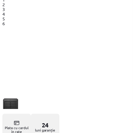
2
3
4
5
6
24
Plata cu cardul
luni garanție
în rate