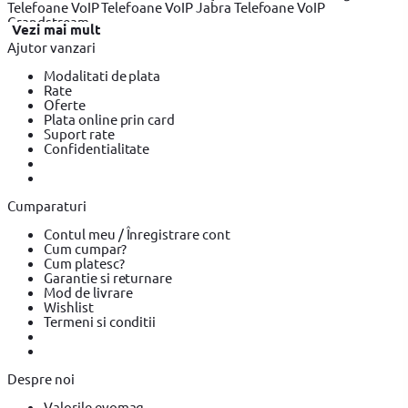
Telefoane VoIP
Telefoane VoIP Jabra
Telefoane VoIP
Grandstream
Vezi mai mult
Ajutor vanzari
Modalitati de plata
Rate
Oferte
Plata online prin card
Suport rate
Confidentialitate
Cumparaturi
Contul meu / Înregistrare cont
Cum cumpar?
Cum platesc?
Garantie si returnare
Mod de livrare
Wishlist
Termeni si conditii
Despre noi
Valorile evomag