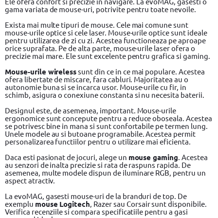
Ele ofera confort si precizie in navigare. La evoMAG, gasesti o
gama variata de mouse-uri, potrivite pentru toate nevoile.
Exista mai multe tipuri de mouse. Cele mai comune sunt
mouse-urile optice si cele laser. Mouse-urile optice sunt ideale
pentru utilizarea de zi cu zi. Acestea functioneaza pe aproape
orice suprafata. Pe de alta parte, mouse-urile laser ofera o
precizie mai mare. Ele sunt excelente pentru grafica si gaming.
Mouse-urile wireless
sunt din ce in ce mai populare. Acestea
ofera libertate de miscare, fara cabluri. Majoritatea au o
autonomie buna si se incarca usor. Mouse-urile cu fir, in
schimb, asigura o conexiune constanta si nu necesita baterii.
Designul este, de asemenea, important. Mouse-urile
ergonomice sunt concepute pentru a reduce oboseala. Acestea
se potrivesc bine in mana si sunt confortabile pe termen lung.
Unele modele au si butoane programabile. Acestea permit
personalizarea functiilor pentru o utilizare mai eficienta.
Daca esti pasionat de jocuri, alege un
mouse gaming
. Acestea
au senzori de inalta precizie si rata de raspuns rapida. De
asemenea, multe modele dispun de iluminare RGB, pentru un
aspect atractiv.
La evoMAG, gasesti mouse-uri de la branduri de top. De
exemplu
mouse Logitech
, Razer sau Corsair sunt disponibile.
Verifica recenziile si compara specificatiile pentru a gasi