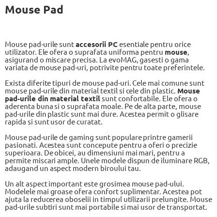
Mouse Pad
Mouse pad-urile sunt
accesorii PC
esentiale pentru orice
utilizator. Ele ofera o suprafata uniforma pentru
mouse
,
asigurand o miscare precisa. La evoMAG, gasesti o gama
variata de mouse pad-uri, potrivite pentru toate preferintele.
Exista diferite tipuri de mouse pad-uri. Cele mai comune sunt
mouse pad-urile din material textil si cele din plastic.
Mouse
pad-urile din material textil
sunt confortabile. Ele ofera o
aderenta buna si o suprafata moale. Pe de alta parte, mouse
pad-urile din plastic sunt mai dure. Acestea permit o glisare
rapida si sunt usor de curatat.
Mouse pad-urile de gaming sunt populare printre gamerii
pasionati. Acestea sunt concepute pentru a oferi o precizie
superioara. De obicei, au dimensiuni mai mari, pentru a
permite miscari ample. Unele modele dispun de iluminare RGB,
adaugand un aspect modern biroului tau.
Un alt aspect important este grosimea mouse pad-ului.
Modelele mai groase ofera confort suplimentar. Acestea pot
ajuta la reducerea oboselii in timpul utilizarii prelungite. Mouse
pad-urile subtiri sunt mai portabile si mai usor de transportat.