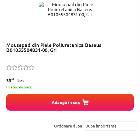
Mousepad din Piele Poliuretanica Baseus
B01055504831-00, Gri
99
33
lei
In stoc depozit
Adaugă în coș
Ordonare dupa