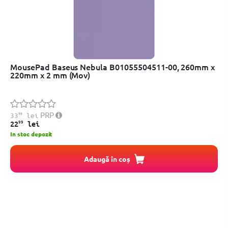
MousePad Baseus Nebula B01055504511-00, 260mm x
220mm x 2 mm (Mov)
99
PRP
33
lei
99
22
lei
In stoc depozit
Adaugă în coș