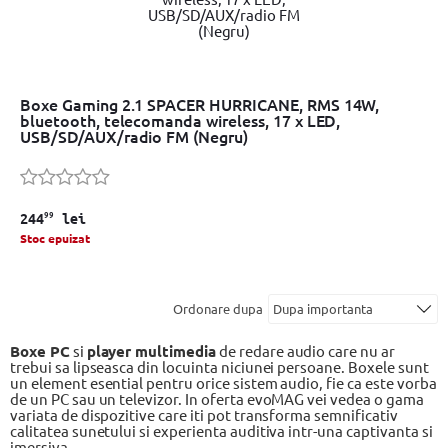
Boxe Gaming 2.1 SPACER HURRICANE, RMS 14W,
bluetooth, telecomanda wireless, 17 x LED,
USB/SD/AUX/radio FM (Negru)
99
244
lei
Stoc epuizat
Ordonare dupa
Boxe PC
si
player multimedia
de redare audio care nu ar
trebui sa lipseasca din locuinta niciunei persoane. Boxele sunt
un element esential pentru orice sistem audio, fie ca este vorba
de un PC sau un televizor. In oferta evoMAG vei vedea o gama
variata de dispozitive care iti pot transforma semnificativ
calitatea sunetului si experienta auditiva intr-una captivanta si
imersiva.