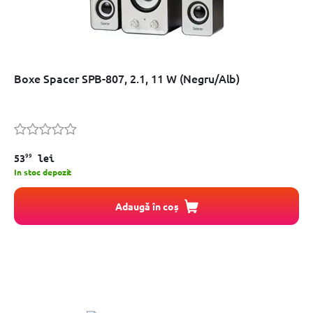
Boxe Spacer SPB-807, 2.1, 11 W (Negru/Alb)
99
53
lei
In stoc depozit
Adaugă în coș