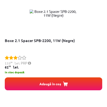
Boxe 2.1 Spacer SPB-2200, 11W (Negre)
99
PRP
133
lei
99
61
lei
In stoc depozit
Adaugă în coș