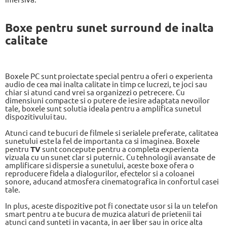
Boxe pentru sunet surround de inalta
calitate
Boxele PC sunt proiectate special pentru a oferi o experienta
audio de cea mai inalta calitate in timp ce lucrezi, te joci sau
chiar si atunci cand vrei sa organizezi o petrecere. Cu
dimensiuni compacte si o putere de iesire adaptata nevoilor
tale, boxele sunt solutia ideala pentru a amplifica sunetul
dispozitivului tau.
Atunci cand te bucuri de filmele si serialele preferate, calitatea
sunetului este la fel de importanta ca si imaginea. Boxele
pentru
TV
sunt concepute pentru a completa experienta
vizuala cu un sunet clar si puternic. Cu tehnologii avansate de
amplificare si dispersie a sunetului, aceste boxe ofera o
reproducere fidela a dialogurilor, efectelor si a coloanei
sonore, aducand atmosfera cinematografica in confortul casei
tale.
In plus, aceste dispozitive pot fi conectate usor si la un telefon
smart pentru a te bucura de muzica alaturi de prietenii tai
atunci cand sunteti in vacanta, in aer liber sau in orice alta