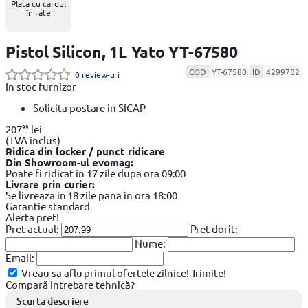
Plata cu cardul
în rate
Pistol Silicon, 1L Yato YT-67580
COD
YT-67580
ID
4299782
0 review-uri
In stoc furnizor
Solicita postare in SICAP
99
207
lei
(TVA inclus)
Ridica din locker / punct ridicare
Din Showroom-ul evomag:
Poate fi ridicat in 17 zile dupa ora 09:00
Livrare prin curier:
Se livreaza in 18 zile pana in ora 18:00
Garantie standard
Alerta pret!
Pret actual:
Pret dorit:
Nume:
Email:
Vreau sa aflu primul ofertele zilnice!
Trimite!
Compară
Intrebare tehnică?
Scurta descriere