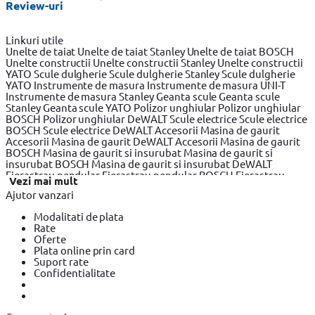
Review-uri
Linkuri utile
Unelte de taiat
Unelte de taiat Stanley
Unelte de taiat BOSCH
Unelte constructii
Unelte constructii Stanley
Unelte constructii
YATO
Scule dulgherie
Scule dulgherie Stanley
Scule dulgherie
YATO
Instrumente de masura
Instrumente de masura UNI-T
Instrumente de masura Stanley
Geanta scule
Geanta scule
Stanley
Geanta scule YATO
Polizor unghiular
Polizor unghiular
BOSCH
Polizor unghiular DeWALT
Scule electrice
Scule electrice
BOSCH
Scule electrice DeWALT
Accesorii Masina de gaurit
Accesorii Masina de gaurit DeWALT
Accesorii Masina de gaurit
BOSCH
Masina de gaurit si insurubat
Masina de gaurit si
insurubat BOSCH
Masina de gaurit si insurubat DeWALT
Fierastrau pendular
Fierastrau pendular BOSCH
Fierastrau
Vezi mai mult
pendular DeWALT
Fierastrau circular
Fierastrau circular
Ajutor vanzari
DeWALT
Fierastrau circular BOSCH
Fierastrau sabie
Fierastrau
sabie DeWALT
Fierastrau sabie BOSCH
Slefuitor electric
Modalitati de plata
Slefuitor electric BOSCH
Slefuitor electric YATO
Masini de frezat
Rate
Masini de frezat BOSCH
Masini de frezat DeWALT
Rindea
Oferte
electrica
Rindea electrica BOSCH
Rindea electrica Makita
Plata online prin card
Suflanta aer cald
Suflanta aer cald YATO
Suflanta aer cald
Suport rate
BOSCH
Placi compactoare & Ciocan demolator
Placi
Confidentialitate
compactoare & Ciocan demolator BOSCH
Placi compactoare &
Ciocan demolator Makita
Accesorii scule electrice
Accesorii
scule electrice BOSCH
Accesorii scule electrice DeWALT
Pistoale
de Vopsit si Trafaleti
Pistoale de Vopsit si Trafaleti BOSCH