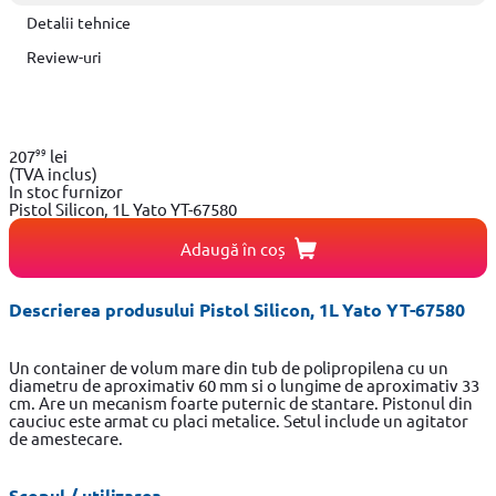
Detalii tehnice
Review-uri
99
207
lei
(TVA inclus)
In stoc furnizor
Pistol Silicon, 1L Yato YT-67580
Adaugă în coș
Descrierea produsului Pistol Silicon, 1L Yato YT-67580
Un container de volum mare din tub de polipropilena cu un
diametru de aproximativ 60 mm si o lungime de aproximativ 33
cm. Are un mecanism foarte puternic de stantare. Pistonul din
cauciuc este armat cu placi metalice. Setul include un agitator
de amestecare.
Scopul / utilizarea