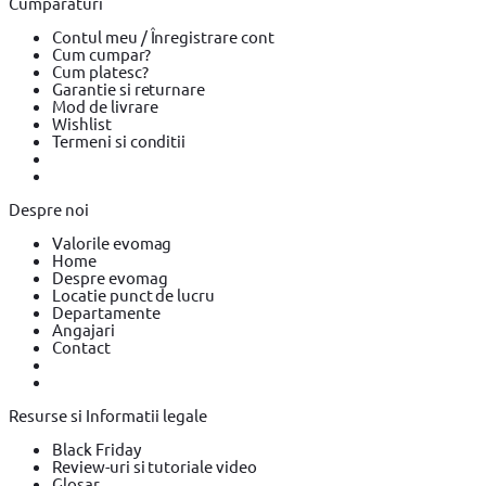
Cumparaturi
Pistoale de Vopsit si Trafaleti YATO
Echipamente de protectie
Echipamente de protectie Makita
Echipamente de protectie
Contul meu / Înregistrare cont
YATO
Bricolaj
Bricolaj OEM
Bricolaj Cynel
Surubelnita electrica
Cum cumpar?
Surubelnita electrica BOSCH
Surubelnita electrica Heinner
Cum platesc?
Garantie si returnare
Mod de livrare
Wishlist
Termeni si conditii
Despre noi
Valorile evomag
Home
Despre evomag
Locatie punct de lucru
Departamente
Angajari
Contact
Resurse si Informatii legale
Black Friday
Review-uri si tutoriale video
Glosar