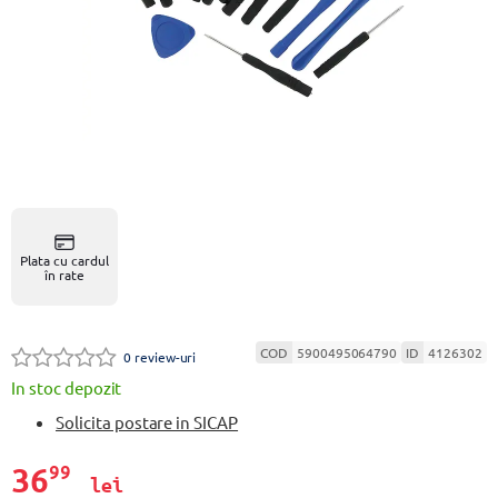
Plata cu cardul
în rate
COD
5900495064790
ID
4126302
0 review-uri
In stoc depozit
Solicita postare in SICAP
36
99
lei