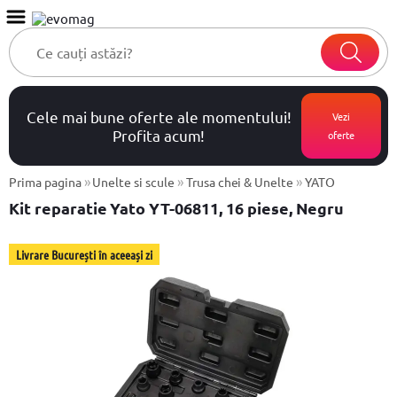
Cele mai bune oferte ale momentului!
Vezi
Profita acum!
oferte
»
»
»
Prima pagina
Unelte si scule
Trusa chei & Unelte
YATO
Kit reparatie Yato YT-06811, 16 piese, Negru
Livrare București în aceeași zi