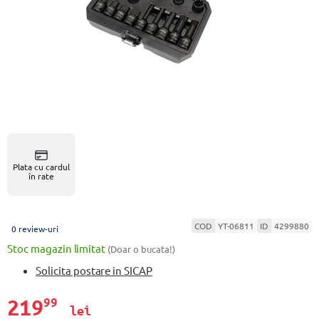
Plata cu cardul
în rate
COD
YT-06811
ID
4299880
0 review-uri
Stoc magazin limitat
(Doar o bucata!)
Solicita postare in SICAP
219
99
lei