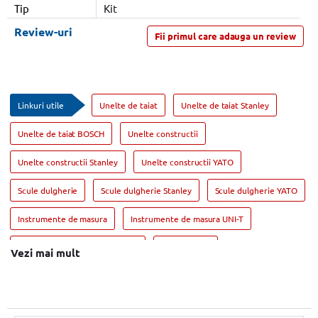
Tip
Kit
Review-uri
Fii primul care adauga un review
Linkuri utile
Unelte de taiat
Unelte de taiat Stanley
Unelte de taiat BOSCH
Unelte constructii
Unelte constructii Stanley
Unelte constructii YATO
Scule dulgherie
Scule dulgherie Stanley
Scule dulgherie YATO
Instrumente de masura
Instrumente de masura UNI-T
Instrumente de masura Stanley
Geanta scule
Vezi mai mult
Geanta scule Stanley
Geanta scule YATO
Polizor unghiular
Polizor unghiular BOSCH
Polizor unghiular DeWALT