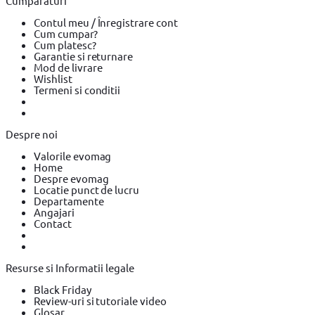
Cumparaturi
Pistoale de Vopsit si Trafaleti YATO
Echipamente de protectie
Echipamente de protectie Makita
Echipamente de protectie
Contul meu / Înregistrare cont
YATO
Bricolaj
Bricolaj OEM
Bricolaj Cynel
Surubelnita electrica
Cum cumpar?
Surubelnita electrica BOSCH
Surubelnita electrica Heinner
Cum platesc?
Garantie si returnare
Mod de livrare
Wishlist
Termeni si conditii
Despre noi
Valorile evomag
Home
Despre evomag
Locatie punct de lucru
Departamente
Angajari
Contact
Resurse si Informatii legale
Black Friday
Review-uri si tutoriale video
Glosar