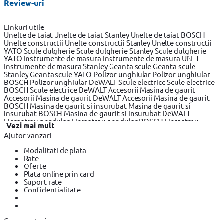
Review-uri
Linkuri utile
Unelte de taiat
Unelte de taiat Stanley
Unelte de taiat BOSCH
Unelte constructii
Unelte constructii Stanley
Unelte constructii
YATO
Scule dulgherie
Scule dulgherie Stanley
Scule dulgherie
YATO
Instrumente de masura
Instrumente de masura UNI-T
Instrumente de masura Stanley
Geanta scule
Geanta scule
Stanley
Geanta scule YATO
Polizor unghiular
Polizor unghiular
BOSCH
Polizor unghiular DeWALT
Scule electrice
Scule electrice
BOSCH
Scule electrice DeWALT
Accesorii Masina de gaurit
Accesorii Masina de gaurit DeWALT
Accesorii Masina de gaurit
BOSCH
Masina de gaurit si insurubat
Masina de gaurit si
insurubat BOSCH
Masina de gaurit si insurubat DeWALT
Fierastrau pendular
Fierastrau pendular BOSCH
Fierastrau
Vezi mai mult
pendular DeWALT
Fierastrau circular
Fierastrau circular
Ajutor vanzari
DeWALT
Fierastrau circular BOSCH
Fierastrau sabie
Fierastrau
sabie DeWALT
Fierastrau sabie BOSCH
Slefuitor electric
Modalitati de plata
Slefuitor electric BOSCH
Slefuitor electric YATO
Masini de frezat
Rate
Masini de frezat BOSCH
Masini de frezat DeWALT
Rindea
Oferte
electrica
Rindea electrica BOSCH
Rindea electrica Makita
Plata online prin card
Suflanta aer cald
Suflanta aer cald YATO
Suflanta aer cald
Suport rate
BOSCH
Placi compactoare & Ciocan demolator
Placi
Confidentialitate
compactoare & Ciocan demolator BOSCH
Placi compactoare &
Ciocan demolator Makita
Accesorii scule electrice
Accesorii
scule electrice BOSCH
Accesorii scule electrice DeWALT
Pistoale
de Vopsit si Trafaleti
Pistoale de Vopsit si Trafaleti BOSCH