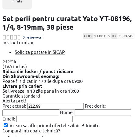
în rate
Set perii pentru curatat Yato YT-08196,
1/4, 8-19mm, 38 piese
COD
YT-08196
ID
3998745
0 review-uri
In stoc furnizor
Solicita postare in SICAP
99
212
lei
(TVA inclus)
Ridica din locker / punct ridicare
Din Showroom-ul evomag:
Poate fi ridicat in 17 zile dupa ora 09:00
Livrare prin curier:
Se livreaza in 18 zile pana in ora 18:00
Garantie standard
Alerta pret!
Pret actual:
Pret dorit:
Nume:
Email:
Vreau sa aflu primul ofertele zilnice!
Trimite!
Compară
Intrebare tehnică?