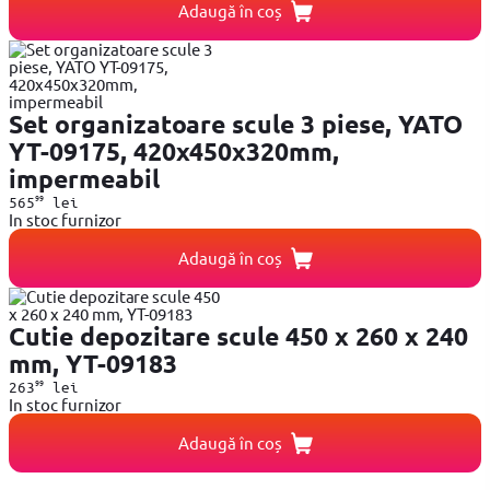
Adaugă în coș
Set organizatoare scule 3 piese, YATO
YT-09175, 420x450x320mm,
impermeabil
99
565
lei
In stoc furnizor
Adaugă în coș
Cutie depozitare scule 450 x 260 x 240
mm, YT-09183
99
263
lei
In stoc furnizor
Adaugă în coș