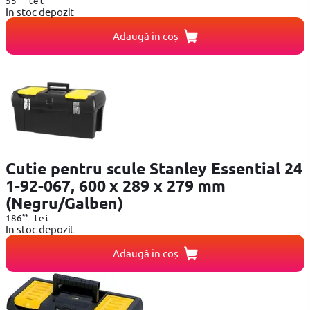
55
lei
In stoc depozit
Adaugă în coș
Cutie pentru scule Stanley Essential 24
1-92-067, 600 x 289 x 279 mm
(Negru/Galben)
99
186
lei
In stoc depozit
Adaugă în coș