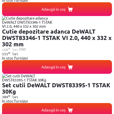
In stoc furnizor
Adaugă în coș
Cutie depozitare adanca DeWALT
DWST83346-1 TSTAK VI 2.0, 440 x 332 x
302 mm
99
PRP
168
lei
99
151
lei
In stoc furnizor
Adaugă în coș
Set cutii DeWALT DWST83395-1 TSTAK
30Kg
99
389
lei
In stoc furnizor
Adaugă în coș