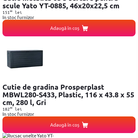
scule Yato YT-0885, 46x20x22,5 cm
99
151
lei
In stoc furnizor
Adaugă în coș
Cutie de gradina Prosperplast
MBWL280-S433, Plastic, 116 x 43.8 x 55
cm, 280 l, Gri
99
182
lei
In stoc furnizor
Adaugă în coș