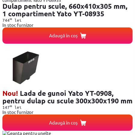
Dulap pentru scule, 660x410x305 mm,
1 compartiment Yato YT-08935
99
744
lei
In stoc furnizor
Adaugă în coș
Nou!
Lada de gunoi Yato YT-0908,
pentru dulap cu scule 300x300x190 mm
99
147
lei
In stoc furnizor
Adaugă în coș