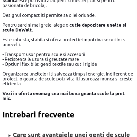
Makita
este potrivita atat pentru mesteri, cat si pentru
pasionatii de bricolaj.
Designul compact iti permite sa o iei oriunde.
Pentru sarcini mai grele, alege o
cutie depozitare unelte si
scule DeWalt
.
Este robusta, stabila si ofera protectie impotriva socurilor si
umezelii.
- Transport usor pentru scule si accesorii
- Rezistenta la uzura si greutate mare
- Optiuni flexibile: genti textile sau cutii rigide
Organizarea uneltelor iti salveaza timp si energie. Indiferent de
proiect, o geanta de scule potrivita iti usureaza munca si creste
eficienta.
Vezi in oferta evomag cea mai buna geanta scule la pret
mic.
Intrebari frecvente
Care sunt avantajele unei genti de scule