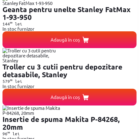
Geanta pentru unelte Stanley FatMax
1-93-950
99
144
lei
In stoc furnizor
Adaugă în coș
Troller cu 3 cutii pentru depozitare
detasabile, Stanley
98
579
lei
In stoc furnizor
Adaugă în coș
Insertie de spuma Makita P-84268,
20mm
99
96
lei
In stoc furnizor