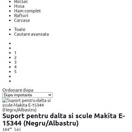
Rocsac
Husa
Ham complet
Rafturi
Carcasa
Toate
Cautare avansata
1
2
3
4
5
Ordonare dupa
Suport pentru dalta si scule Makita E-
15344 (Negru/Albastru)
99
104
lei