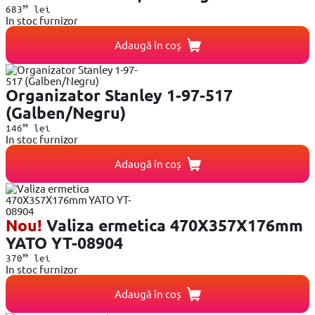
99
683
lei
In stoc furnizor
Adaugă în coș
Organizator Stanley 1-97-517
(Galben/Negru)
99
146
lei
In stoc furnizor
Adaugă în coș
Nou!
Valiza ermetica 470X357X176mm
YATO YT-08904
99
370
lei
In stoc furnizor
Adaugă în coș