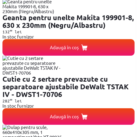
Geanta pentru unelte Makita 199901-8,
630 x 230mm (Negru/Albastru)
99
132
lei
In stoc furnizor
Adaugă în coș
Cutie cu 2 sertare prevazute cu
separatoare ajustabile DeWalt TSTAK
IV - DWST1-70706
99
282
lei
In stoc furnizor
Adaugă în coș