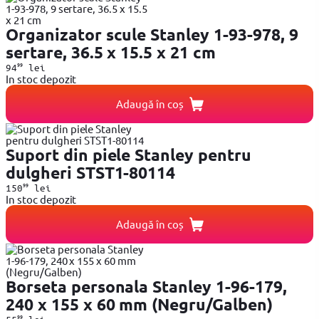
Organizator scule Stanley 1-93-978, 9
sertare, 36.5 x 15.5 x 21 cm
99
94
lei
In stoc depozit
Adaugă în coș
Suport din piele Stanley pentru
dulgheri STST1-80114
99
150
lei
In stoc depozit
Adaugă în coș
Borseta personala Stanley 1-96-179,
240 x 155 x 60 mm (Negru/Galben)
99