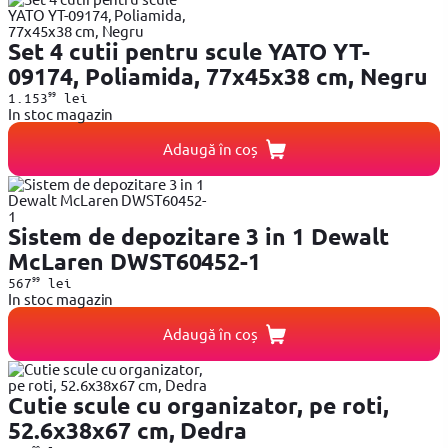
Set 4 cutii pentru scule YATO YT-
09174, Poliamida, 77x45x38 cm, Negru
99
1.153
lei
In stoc magazin
Adaugă în coș
Sistem de depozitare 3 in 1 Dewalt
McLaren DWST60452-1
99
567
lei
In stoc magazin
Adaugă în coș
Cutie scule cu organizator, pe roti,
52.6x38x67 cm, Dedra
99