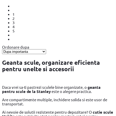
1
2
3
4
5
Ordonare dupa
Geanta scule, organizare eficienta
pentru unelte si accesorii
Daca vrei sa-ti pastrezi sculele bine organizate, o
geanta
pentru scule de la Stanley
este o alegere practica.
Are compartimente multiple, inchidere solida si este usor de
transportat.
Ai nevoie de solutii rezistente pentru depozitare? O
cutie scule