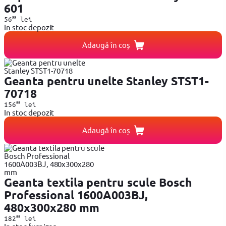
601
99
56
lei
In stoc depozit
Adaugă în coș
Geanta pentru unelte Stanley STST1-
70718
99
156
lei
In stoc depozit
Adaugă în coș
Geanta textila pentru scule Bosch
Professional 1600A003BJ,
480x300x280 mm
99
182
lei