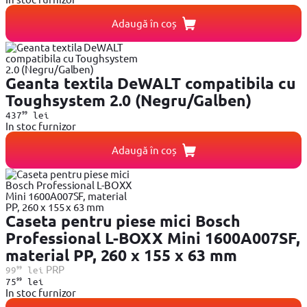
Adaugă în coș
Geanta textila DeWALT compatibila cu
Toughsystem 2.0 (Negru/Galben)
99
437
lei
In stoc furnizor
Adaugă în coș
Caseta pentru piese mici Bosch
Professional L-BOXX Mini 1600A007SF,
material PP, 260 x 155 x 63 mm
99
PRP
99
lei
99
75
lei
In stoc furnizor