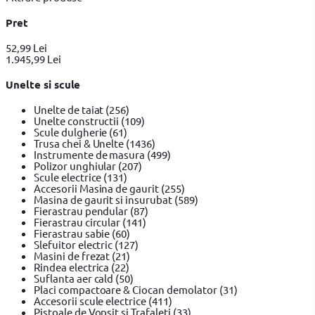
Pret
52,99 Lei
1.945,99 Lei
Unelte si scule
Unelte de taiat
(256)
Unelte constructii
(109)
Scule dulgherie
(61)
Trusa chei & Unelte
(1436)
Instrumente de masura
(499)
Polizor unghiular
(207)
Scule electrice
(131)
Accesorii Masina de gaurit
(255)
Masina de gaurit si insurubat
(589)
Fierastrau pendular
(87)
Fierastrau circular
(141)
Fierastrau sabie
(60)
Slefuitor electric
(127)
Masini de frezat
(21)
Rindea electrica
(22)
Suflanta aer cald
(50)
Placi compactoare & Ciocan demolator
(31)
Accesorii scule electrice
(411)
Pistoale de Vopsit si Trafaleti
(33)