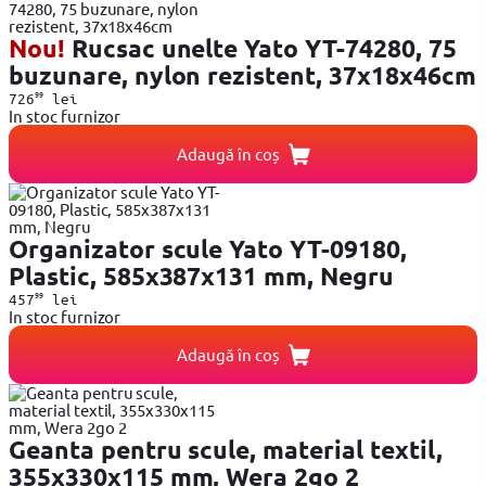
Nou!
Rucsac unelte Yato YT-74280, 75
buzunare, nylon rezistent, 37x18x46cm
99
726
lei
In stoc furnizor
Adaugă în coș
Organizator scule Yato YT-09180,
Plastic, 585x387x131 mm, Negru
99
457
lei
In stoc furnizor
Adaugă în coș
Geanta pentru scule, material textil,
355x330x115 mm, Wera 2go 2