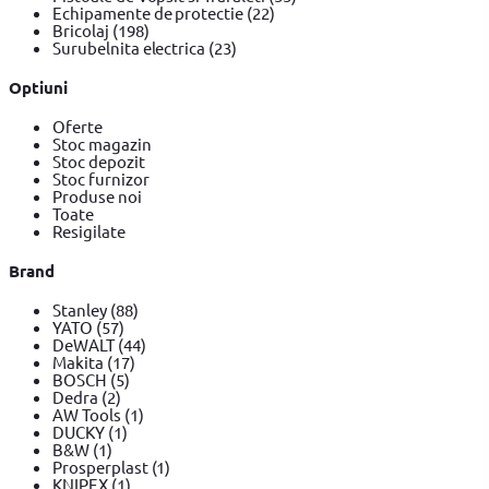
Echipamente de protectie
(22)
Bricolaj
(198)
Surubelnita electrica
(23)
Optiuni
Oferte
Stoc magazin
Stoc depozit
Stoc furnizor
Produse noi
Toate
Resigilate
Brand
Stanley
(88)
YATO
(57)
DeWALT
(44)
Makita
(17)
BOSCH
(5)
Dedra
(2)
AW Tools
(1)
DUCKY
(1)
B&W
(1)
Prosperplast
(1)
KNIPEX
(1)