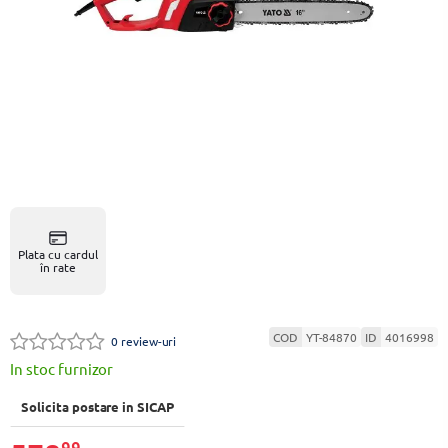
Plata cu cardul
în rate
COD
YT-84870
ID
4016998
0 review-uri
In stoc furnizor
Solicita postare in SICAP
99