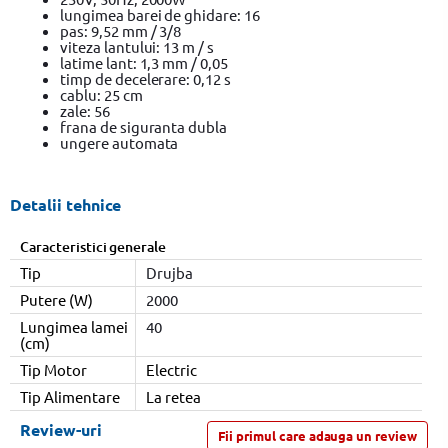
lungimea barei de ghidare: 16
pas: 9,52 mm / 3/8
viteza lantului: 13 m / s
latime lant: 1,3 mm / 0,05
timp de decelerare: 0,12 s
cablu: 25 cm
zale: 56
frana de siguranta dubla
ungere automata
Detalii tehnice
Caracteristici generale
Tip
Drujba
Putere (W)
2000
Lungimea lamei
40
(cm)
Tip Motor
Electric
Tip Alimentare
La retea
Review-uri
Fii primul care adauga un review