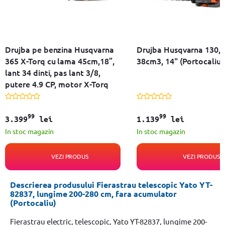
Drujba pe benzina Husqvarna
Drujba Husqvarna 130,
365 X-Torq cu lama 45cm,18”,
38cm3, 14" (Portocaliu
lant 34 dinti, pas lant 3/8,
putere 4.9 CP, motor X-Torq
99
99
3.399
lei
1.139
lei
In stoc magazin
In stoc magazin
VEZI PRODUS
VEZI PRODUS
Descrierea produsului Fierastrau telescopic Yato YT-
82837, lungime 200-280 cm, fara acumulator
(Portocaliu)
Fierastrau electric, telescopic, Yato YT-82837, lungime 200-