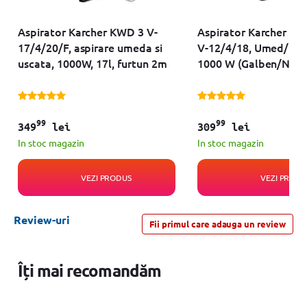
Aspirator Karcher KWD 3 V-
Aspirator Karcher W
17/4/20/F, aspirare umeda si
V-12/4/18, Umed/Usca
uscata, 1000W, 17l, furtun 2m
1000 W (Galben/Negr
99
99
349
lei
309
lei
In stoc magazin
In stoc magazin
VEZI PRODUS
VEZI PRODU
Review-uri
Fii primul care adauga un review
Îți mai recomandăm