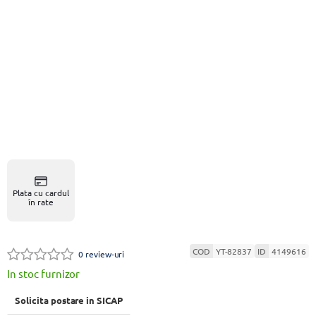
Plata cu cardul
în rate
COD
YT-82837
ID
4149616
0 review-uri
In stoc furnizor
Solicita postare in SICAP