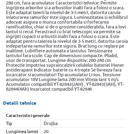
280 cm, fara acumulator Caracteristici tehnice: Permite
ingrijirea arborilor si a arbustilor inalti fara a folosi o scara.
Este adaptat taierii la nivelul de 3-5 metri, datorita caruia
inlaturarea ramurilor este sigura. Luminozitatea si echilibrul
adecvat asigura o munca confortabila si forfecarea
ramificatiilor, chiar si de o grosime considerabila, fara a lovi
lantul si recul. Ferastraul cu brat telescopic va permite sa
ingrijiti copacii si arbustii inalti fara a folosi o scara. Este
adaptat pentru taierea la nivelul de 3-5 metri, datorita caruia
indepartarea ramurilor este sigura. Brat lung cu reglare pe
inaltime. Lubrifiere automata a lantului. Tensionarea
lantului fara scule. Cap de dimensiuni compacte. Pliabil,
usor de transportat. Lungime dispozitiv: 200-280 cm
Protectie impotriva supraincalzirii celulelor bateriei Maner
antiderapant Indicator baterie cu 4 trepte Se livreaza fara
incarcator si acumulator! Tip acumulator Li-Ion. Tensiune
acumulator 18V Lungime lama 200 mm Viteza lant 5 m/s
Acumulator compatibil YT-82842(2AH) , YT-82843(3AH), YT-
82844(4Ah) Incarcatot compatibil YT-82848
Detalii tehnice
Caracteristici generale
Tip
Drujba
Lungimea lamei
20