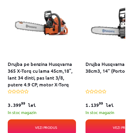
Drujba pe benzina Husqvarna
Drujba Husqvarna 13
365 X-Torq cu lama 45cm,18”,
38cm3, 14" (Portocal
lant 34 dinti, pas lant 3/8,
putere 4.9 CP, motor X-Torq
99
99
3.399
lei
1.139
lei
In stoc magazin
In stoc magazin
VEZI PRODUS
VEZI PRODU