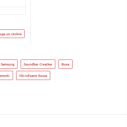
auga un review
 Samsung
Soundbar Creative
Boxe
amonic
Microfoane Azusa