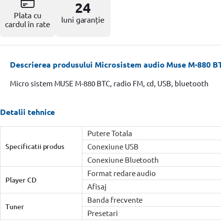
Resigilate
24
Plata cu
luni garanție
cardul în rate
Descrierea produsului Microsistem audio Muse M-880 BT
Micro sistem MUSE M-880 BTC, radio FM, cd, USB, bluetooth
Detalii tehnice
Putere Totala
Specificatii produs
Conexiune USB
Conexiune Bluetooth
Format redare audio
Player CD
Afisaj
Banda frecvente
Tuner
Presetari