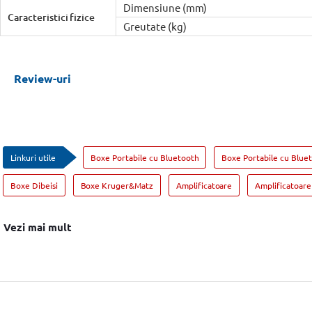
Dimensiune (mm)
Caracteristici fizice
Greutate (kg)
Review-uri
Linkuri utile
Boxe Portabile cu Bluetooth
Boxe Portabile cu Blue
Boxe Dibeisi
Boxe Kruger&Matz
Amplificatoare
Amplificatoar
Vezi mai mult