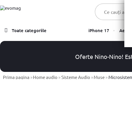
Toate categoriile
iPhone 17
Aer C
Laptopuri
Telefoane, Tablete & Accesorii
Oferte Nino-Nino! Est
TV & Multimedia
Prima pagina
Componente PC & Gaming
»
Home audio
»
Sisteme Audio
»
Muse
»
Microsistem audio 
Calculatoare - Sisteme PC
Monitoare
Electrocasnice
Imprimante