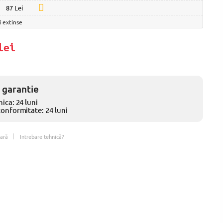
87 Lei
i extinse
lei
 garantie
ica: 24 luni
conformitate: 24 luni
ară
Intrebare tehnică?