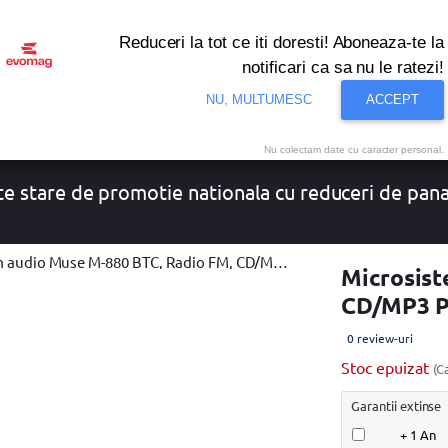
Reduceri la tot ce iti doresti! Aboneaza-te la
notificari ca sa nu le ratezi!
NU, MULTUMESC
ACCEPT
onditionat
Noutati
Oferte
Resigilate
Solutii de 
Nu colectam date cu caracter personal.
e stare de promotie nationala cu reduceri de pan
Muse M-880 BTC, Radio FM, CD/MP3 Player, USB, 80 W (Negru/Gri)
Microsist
CD/MP3 Pl
0 review-uri
Stoc epuizat
(C
Garantii extinse
+ 1 An