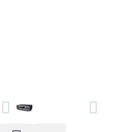
Foto & Video
Software
Retelistica
Ingrijire personala
Sport & Fitness
Bebe, Copii & Jucarii
Casa, Decoratiuni & Bricolaj
Birotica
Ceasuri
Servicii
Vouchere