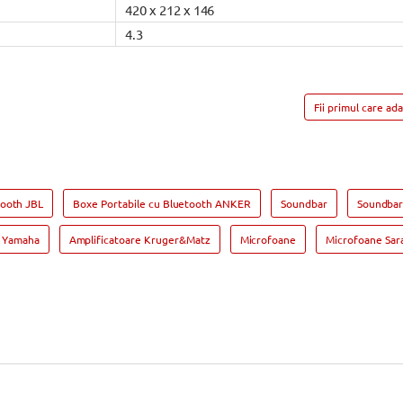
420 x 212 x 146
4.3
Fii primul care ad
tooth JBL
Boxe Portabile cu Bluetooth ANKER
Soundbar
Soundbar
e Yamaha
Amplificatoare Kruger&Matz
Microfoane
Microfoane Sar