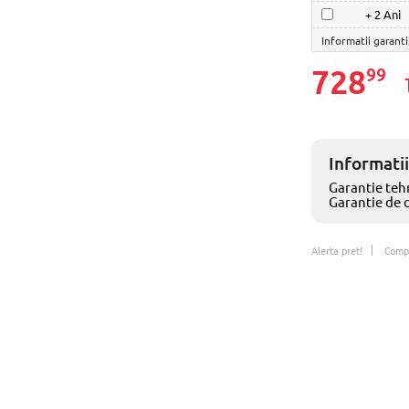
+ 2 Ani
Informatii garanti
728
99
Informatii
Garantie tehn
Garantie de 
Alerta pret!
Comp