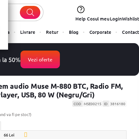
Help
Cosul meu
Login
Wishlist
Plata
Livrare
Retur
Blog
Corporate
Contact
a la 50%
Vezi oferte
em audio Muse M-880 BTC, Radio FM,
ayer, USB, 80 W (Negru/Gri)
COD
MSE00215
ID
3816180
and va fi pe stoc?)
66 Lei