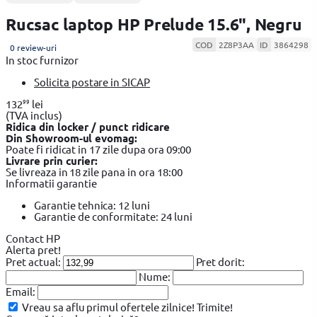
Rucsac laptop HP Prelude 15.6", Negru
COD
2Z8P3AA
ID
3864298
0 review-uri
In stoc furnizor
Solicita postare in SICAP
99
132
lei
(TVA inclus)
Ridica din locker / punct ridicare
Din Showroom-ul evomag:
Poate fi ridicat in 17 zile dupa ora 09:00
Livrare prin curier:
Se livreaza in 18 zile pana in ora 18:00
Informatii garantie
Garantie tehnica: 12 luni
Garantie de conformitate: 24 luni
Contact HP
Alerta pret!
Pret actual:
Pret dorit:
Nume:
Email:
Vreau sa aflu primul ofertele zilnice!
Trimite!