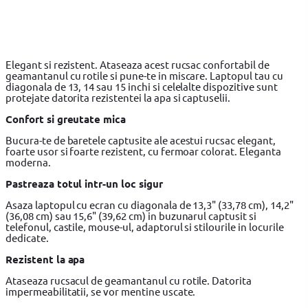
Elegant si rezistent. Ataseaza acest rucsac confortabil de
geamantanul cu rotile si pune-te in miscare. Laptopul tau cu
diagonala de 13, 14 sau 15 inchi si celelalte dispozitive sunt
protejate datorita rezistentei la apa si captuselii.
Confort si greutate mica
Bucura-te de baretele captusite ale acestui rucsac elegant,
foarte usor si foarte rezistent, cu fermoar colorat. Eleganta
moderna.
Pastreaza totul intr-un loc sigur
Asaza laptopul cu ecran cu diagonala de 13,3" (33,78 cm), 14,2"
(36,08 cm) sau 15,6" (39,62 cm) in buzunarul captusit si
telefonul, castile, mouse-ul, adaptorul si stilourile in locurile
dedicate.
Rezistent la apa
Ataseaza rucsacul de geamantanul cu rotile. Datorita
impermeabilitatii, se vor mentine uscate.