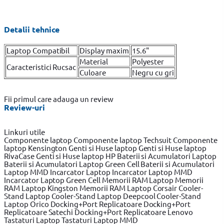
Detalii tehnice
Laptop Compatibil
Display maxim
15.6"
Material
Polyester
Caracteristici Rucsac
Culoare
Negru cu gri
Fii primul care adauga un review
Review-uri
Linkuri utile
Componente laptop
Componente laptop Techsuit
Componente
laptop Kensington
Genti si Huse laptop
Genti si Huse laptop
RivaCase
Genti si Huse laptop HP
Baterii si Acumulatori Laptop
Baterii si Acumulatori Laptop Green Cell
Baterii si Acumulatori
Laptop MMD
Incarcator Laptop
Incarcator Laptop MMD
Incarcator Laptop Green Cell
Memorii RAM Laptop
Memorii
RAM Laptop Kingston
Memorii RAM Laptop Corsair
Cooler-
Stand Laptop
Cooler-Stand Laptop Deepcool
Cooler-Stand
Laptop Orico
Docking+Port Replicatoare
Docking+Port
Replicatoare Satechi
Docking+Port Replicatoare Lenovo
Tastaturi Laptop
Tastaturi Laptop MMD