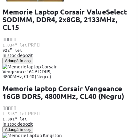
Memorie Laptop Corsair ValueSelect
SODIMM, DDR4, 2x8GB, 2133MHz,
CL15
99
PRP
1.034
lei
99
922
lei
In stoc depozit
Adaugă în coș
Memorie laptop Corsair Vengeance
16GB DDR5, 4800MHz, CL40 (Negru)
99
PRP
1.516
lei
99
1.391
lei
In stoc depozit
Adaugă în coș