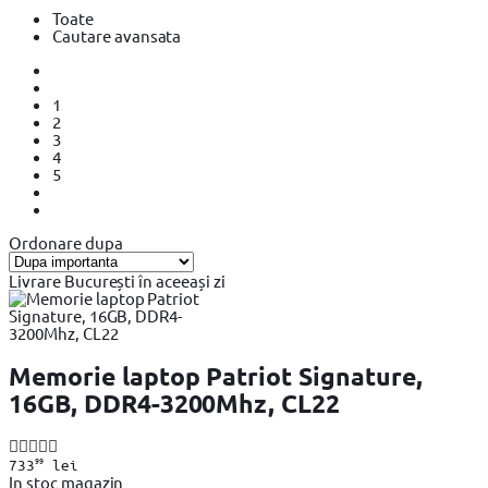
Toate
Cautare avansata
1
2
3
4
5
Ordonare dupa
Livrare București în aceeași zi
Memorie laptop Patriot Signature,
16GB, DDR4-3200Mhz, CL22
99
733
lei
In stoc magazin