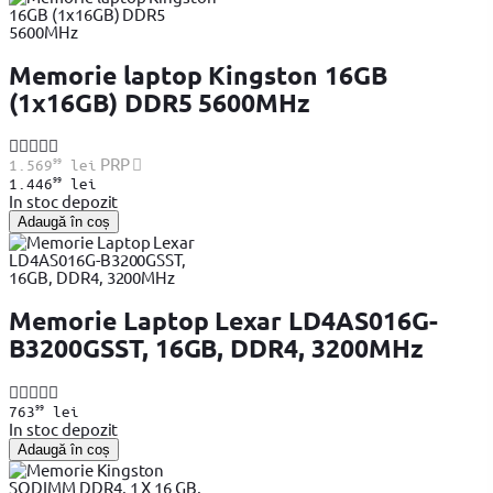
Memorie laptop Kingston 16GB
(1x16GB) DDR5 5600MHz
99
PRP
1.569
lei
99
1.446
lei
In stoc depozit
Adaugă în coș
Memorie Laptop Lexar LD4AS016G-
B3200GSST, 16GB, DDR4, 3200MHz
99
763
lei
In stoc depozit
Adaugă în coș