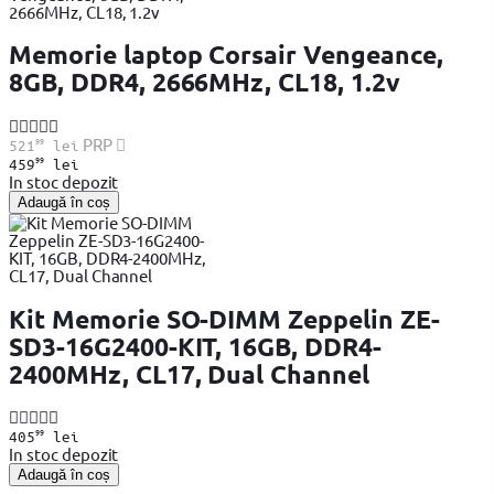
Memorie laptop Corsair Vengeance,
8GB, DDR4, 2666MHz, CL18, 1.2v
99
PRP
521
lei
99
459
lei
In stoc depozit
Adaugă în coș
Kit Memorie SO-DIMM Zeppelin ZE-
SD3-16G2400-KIT, 16GB, DDR4-
2400MHz, CL17, Dual Channel
99
405
lei
In stoc depozit
Adaugă în coș