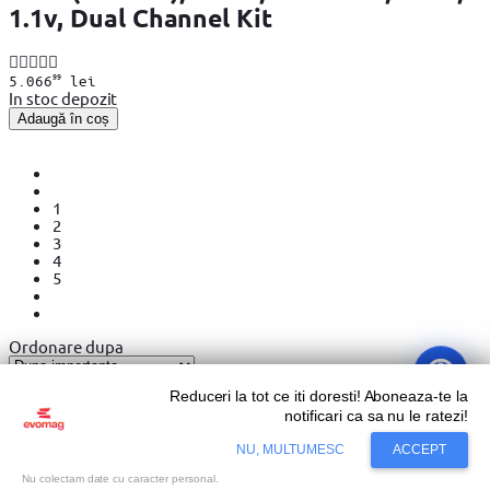
1.1v, Dual Channel Kit
99
5.066
lei
In stoc depozit
Adaugă în coș
1
2
3
4
5
Ordonare dupa
Reduceri la tot ce iti doresti! Aboneaza-te la
Memorii RAM Laptop – Performanta si
notificari ca sa nu le ratezi!
Viteza pentru Laptopul Tau
NU, MULTUMESC
ACCEPT
Nu colectam date cu caracter personal.