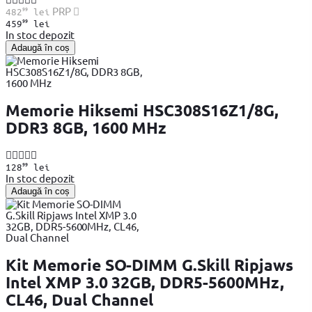
99
PRP
482
lei
99
459
lei
In stoc depozit
Adaugă în coș
Memorie Hiksemi HSC308S16Z1/8G,
DDR3 8GB, 1600 MHz
99
128
lei
In stoc depozit
Adaugă în coș
Kit Memorie SO-DIMM G.Skill Ripjaws
Intel XMP 3.0 32GB, DDR5-5600MHz,
CL46, Dual Channel