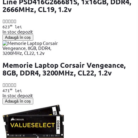
Line PSD416G266681S, 1x16GB, DDR4,
2666MHz, CL19, 1.2v
99
623
lei
In stoc depozit
Adaugă în coș
Memorie Laptop Corsair Vengeance,
8GB, DDR4, 3200MHz, CL22, 1.2v
99
471
lei
In stoc depozit
Adaugă în coș