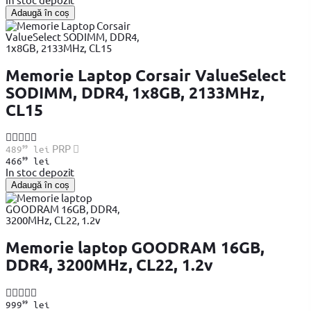
Adaugă în coș
Memorie Laptop Corsair ValueSelect
SODIMM, DDR4, 1x8GB, 2133MHz,
CL15
99
PRP
489
lei
99
466
lei
In stoc depozit
Adaugă în coș
Memorie laptop GOODRAM 16GB,
DDR4, 3200MHz, CL22, 1.2v
99
999
lei