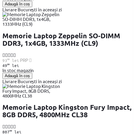
Adaugă în coș
Livrare București în aceeași zi
Memorie Laptop Zeppelin SO-DIMM
DDR3, 1x4GB, 1333MHz (CL9)
99
PRP
93
lei
99
49
lei
In stoc magazin
Adaugă în coș
Livrare București în aceeași zi
Memorie Laptop Kingston Fury Impact,
8GB DDR5, 4800MHz CL38
99
807
lei