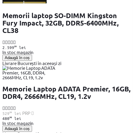
Memorii laptop SO-DIMM Kingston
Fury Impact, 32GB, DDR5-6400MHz,
CL38
99
2.599
lei
In stoc magazin
Adaugă în coș
Livrare București în aceeași zi
Memorie Laptop ADATA Premier, 16GB,
DDR4, 2666MHz, CL19, 1.2v
99
PRP
529
lei
98
480
lei
In stoc magazin
Adaugă în coș