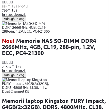
99
PRP
884
lei
99
799
lei
In stoc depozit
Adaugă în coș
Nou!
Memorie NAS SO-DIMM DDR4
2666MHz, 4GB, CL19, 288-pin, 1.2V,
ECC, PC4-21300
99
2.537
lei
In stoc depozit
Adaugă în coș
Memorii laptop Kingston FURY Impact,
64GB(2x32GB), DDR5, 4800MHz, CL38,