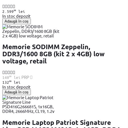
99
2.599
lei
In stoc depozit
Adaugă în coș
Memorie SODIMM Zeppelin,
DDR3/1600 8GB (kit 2 x 4GB) low
voltage, retail
99
PRP
140
lei
99
132
lei
In stoc depozit
Adaugă în coș
Memorie Laptop Patriot Signature