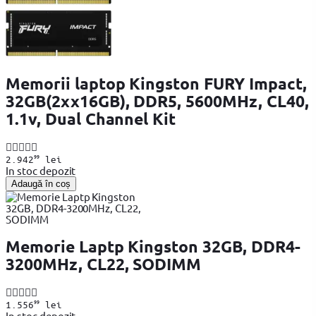
Memorii laptop Kingston FURY Impact,
32GB(2xx16GB), DDR5, 5600MHz, CL40,
1.1v, Dual Channel Kit
99
2.942
lei
In stoc depozit
Adaugă în coș
Memorie Laptp Kingston 32GB, DDR4-
3200MHz, CL22, SODIMM
99
1.556
lei
In stoc depozit