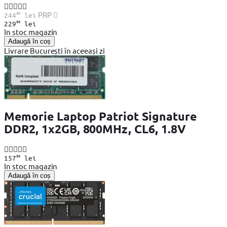
99
PRP
244
lei
99
229
lei
In stoc magazin
Adaugă în coș
Livrare București în aceeași zi
Memorie Laptop Patriot Signature
DDR2, 1x2GB, 800MHz, CL6, 1.8V
99
157
lei
In stoc magazin
Adaugă în coș