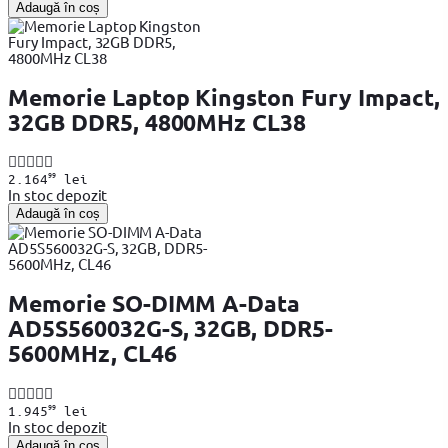
Adaugă în coș
Memorie Laptop Kingston Fury Impact,
32GB DDR5, 4800MHz CL38
99
2.164
lei
In stoc depozit
Adaugă în coș
Memorie SO-DIMM A-Data
AD5S560032G-S, 32GB, DDR5-
5600MHz, CL46
99
1.945
lei
In stoc depozit
Adaugă în coș