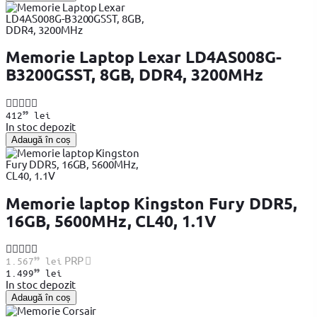
Memorie Laptop Lexar LD4AS008G-
B3200GSST, 8GB, DDR4, 3200MHz
99
412
lei
In stoc depozit
Adaugă în coș
Memorie laptop Kingston Fury DDR5,
16GB, 5600MHz, CL40, 1.1V
99
PRP
1.567
lei
99
1.499
lei
In stoc depozit
Adaugă în coș