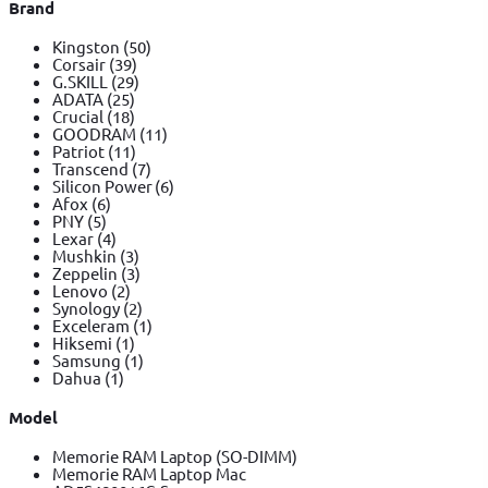
Brand
Kingston
(50)
Corsair
(39)
G.SKILL
(29)
ADATA
(25)
Crucial
(18)
GOODRAM
(11)
Patriot
(11)
Transcend
(7)
Silicon Power
(6)
Afox
(6)
PNY
(5)
Lexar
(4)
Mushkin
(3)
Zeppelin
(3)
Lenovo
(2)
Synology
(2)
Exceleram
(1)
Hiksemi
(1)
Samsung
(1)
Dahua
(1)
Model
Memorie RAM Laptop (SO-DIMM)
Memorie RAM Laptop Mac