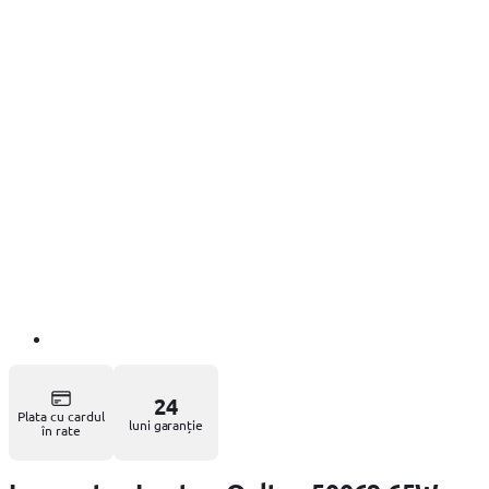
24
Plata cu cardul
luni garanție
în rate