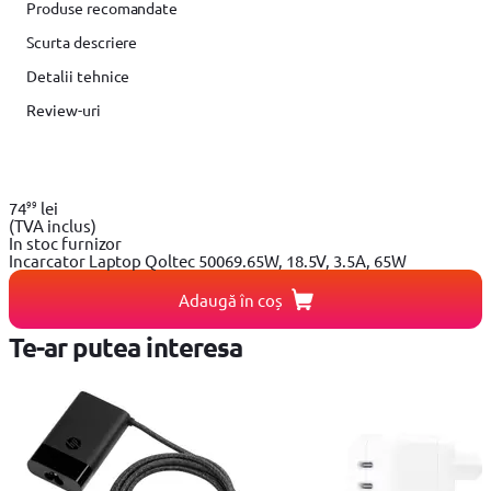
Produse recomandate
Scurta descriere
Detalii tehnice
Review-uri
99
74
lei
(TVA inclus)
In stoc furnizor
Incarcator Laptop Qoltec 50069.65W, 18.5V, 3.5A, 65W
Adaugă în coș
Te-ar putea interesa