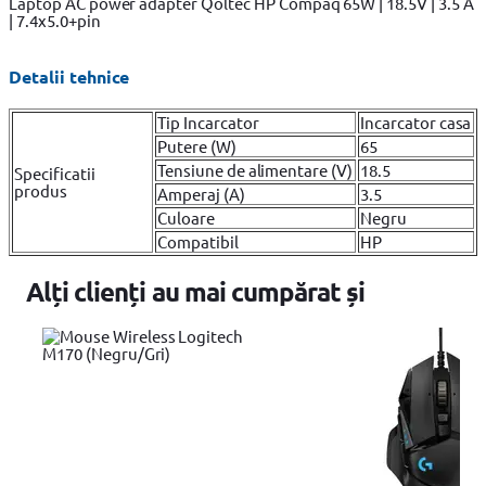
Laptop AC power adapter Qoltec HP Compaq 65W | 18.5V | 3.5 A
| 7.4x5.0+pin
Detalii tehnice
Tip Incarcator
Incarcator casa
Putere (W)
65
Tensiune de alimentare (V)
18.5
Specificatii
produs
Amperaj (A)
3.5
Culoare
Negru
Compatibil
HP
Alți clienți au mai cumpărat și