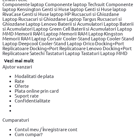
Componente laptop
Componente laptop Techsuit
Componente
laptop Kensington
Genti si Huse laptop
Genti si Huse laptop
RivaCase
Genti si Huse laptop HP
Rucsacuri si Ghiozdane
Laptop
Rucsacuri si Ghiozdane Laptop Targus
Rucsacuri si
Ghiozdane Laptop Lenovo
Baterii si Acumulatori Laptop
Baterii
si Acumulatori Laptop Green Cell
Baterii si Acumulatori Laptop
MMD
Memorii RAM Laptop
Memorii RAM Laptop Kingston
Memorii RAM Laptop Corsair
Cooler-Stand Laptop
Cooler-Stand
Laptop Deepcool
Cooler-Stand Laptop Orico
Docking+Port
Replicatoare
Docking+Port Replicatoare Lenovo
Docking+Port
Replicatoare Satechi
Tastaturi Laptop
Tastaturi Laptop MMD
Vezi mai mult
Ajutor vanzari
Modalitati de plata
Rate
Oferte
Plata online prin card
Suport rate
Confidentialitate
Cumparaturi
Contul meu / Înregistrare cont
Cum cumpar?