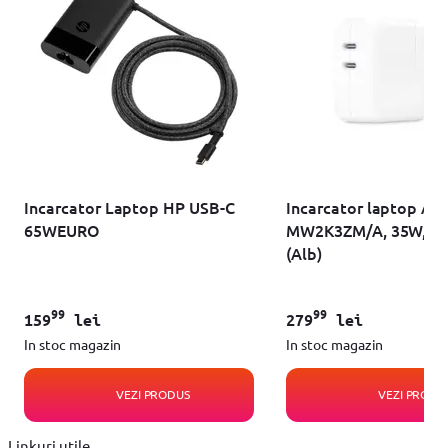
Incarcator Laptop HP USB-C
Incarcator laptop Ap
65WEURO
MW2K3ZM/A, 35W, Du
(Alb)
99
99
159
lei
279
lei
In stoc magazin
In stoc magazin
VEZI PRODUS
VEZI PRODU
Linkuri utile