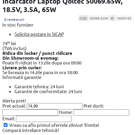
Incarcator Laptop Qoltec 50069.65W,
18.5V, 3.5A, 65W
COD
50069.65W
ID
1604743
0 review-uri
In stoc furnizor
Solicita postare in SICAP
99
74
lei
(TVA inclus)
Ridica din locker / punct ridicare
Din Showroom-ul evomag:
Poate fi ridicat in 13 zile dupa ora 09:00
Livrare prin curier:
Se livreaza in 14 zile pana in ora 18:00
Informatii garantie
Garantie tehnica: 24 luni
Garantie de conformitate: 24 luni
Alerta pret!
Pret actual:
Pret dorit:
Nume:
Email:
Vreau sa aflu primul ofertele zilnice!
Trimite!
Compară
Intrebare tehnică?