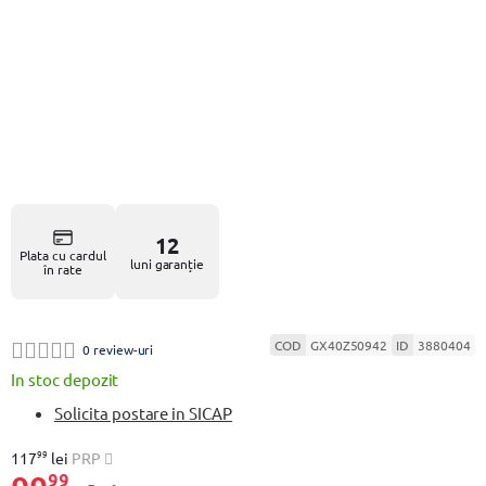
12
Plata cu cardul
luni garanție
în rate
COD
GX40Z50942
ID
3880404
0 review-uri
In stoc depozit
Solicita postare in SICAP
99
117
lei
PRP
99