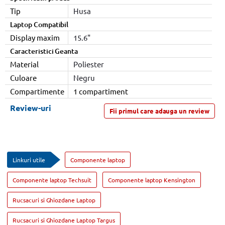
Tip
Husa
Laptop Compatibil
Display maxim
15.6"
Caracteristici Geanta
Material
Poliester
Culoare
Negru
Compartimente
1 compartiment
Review-uri
Fii primul care adauga un review
Linkuri utile
Componente laptop
Componente laptop Techsuit
Componente laptop Kensington
Rucsacuri si Ghiozdane Laptop
Rucsacuri si Ghiozdane Laptop Targus