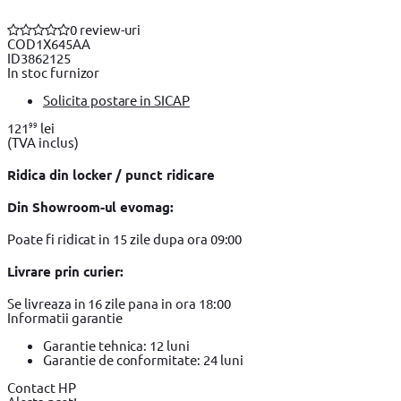
0 review-uri
COD
1X645AA
ID
3862125
In stoc furnizor
Solicita postare in SICAP
99
121
lei
(TVA inclus)
Ridica din locker / punct ridicare
Din Showroom-ul evomag:
Poate fi ridicat in 15 zile dupa ora 09:00
Livrare prin curier:
Se livreaza in 16 zile pana in ora 18:00
Informatii garantie
Garantie tehnica: 12 luni
Garantie de conformitate: 24 luni
Contact HP