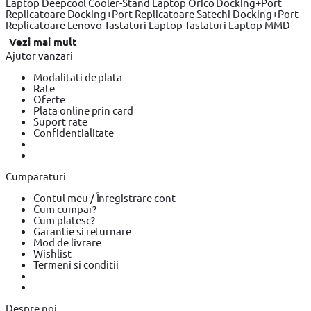
Laptop Deepcool
Cooler-Stand Laptop Orico
Docking+Port
Replicatoare
Docking+Port Replicatoare Satechi
Docking+Port
Replicatoare Lenovo
Tastaturi Laptop
Tastaturi Laptop MMD
Vezi mai mult
Ajutor vanzari
Modalitati de plata
Rate
Oferte
Plata online prin card
Suport rate
Confidentialitate
Cumparaturi
Contul meu / Înregistrare cont
Cum cumpar?
Cum platesc?
Garantie si returnare
Mod de livrare
Wishlist
Termeni si conditii
Despre noi