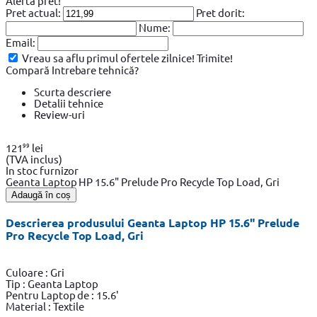
Alerta pret!
Pret actual:
Pret dorit:
Nume:
Email:
Vreau sa aflu primul ofertele zilnice!
Trimite!
Compară
Intrebare tehnică?
Scurta descriere
Detalii tehnice
Review-uri
99
121
lei
(TVA inclus)
In stoc furnizor
Geanta Laptop HP 15.6" Prelude Pro Recycle Top Load, Gri
Adaugă în coș
Descrierea produsului Geanta Laptop HP 15.6" Prelude
Pro Recycle Top Load, Gri
Culoare : Gri
Tip : Geanta Laptop
Pentru Laptop de : 15.6'
Material : Textile