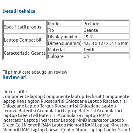
Detalii tehnice
Model
Prelude
Specificatii produs
Tip
Geanta
Display maxim
15.6"
Laptop Compatibil
Dimensiuni(mm)
425.4 x 127 x 317.5 mm
Material
Textil
Caracteristici Geanta
Culoare
Gri
Fii primul care adauga un review
Review-uri
Linkuri utile
Componente laptop
Componente laptop Techsuit
Componente
laptop Kensington
Rucsacuri si Ghiozdane Laptop
Rucsacuri si
Ghiozdane Laptop Targus
Rucsacuri si Ghiozdane Laptop
Lenovo
Baterii si Acumulatori Laptop
Baterii si Acumulatori
Laptop Green Cell
Baterii si Acumulatori Laptop MMD
Incarcator Laptop
Incarcator Laptop MMD
Incarcator Laptop
Green Cell
Memorii RAM Laptop
Memorii RAM Laptop Kingston
Memorii RAM Laptop Corsair
Cooler-Stand Laptop
Cooler-Stand