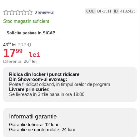
COD
DF-1511
ID
4182425
0 review-uri
Stoc magazin suficient
Solicita postare in SICAP
43
lei
PRP
99
17
99
lei
Diferenta:
26
lei
00
Ridica din locker / punct ridicare
Din Showroom-ul evomag:
Poate fi ridicat oricand, in timpul orelor de program.
Livrare prin curier:
Se livreaza in 3 zile pana in ora 18:00
Informatii garantie
Garantie tehnica: 12 luni
Garantie de conformitate: 24 luni