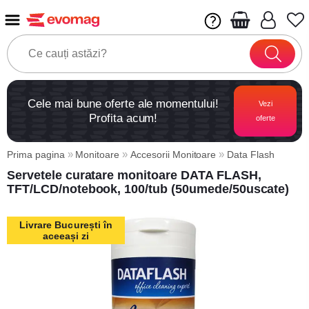
Cele mai bune oferte ale momentului!
Vezi
Profita acum!
oferte
»
»
»
Prima pagina
Monitoare
Accesorii Monitoare
Data Flash
Servetele curatare monitoare DATA FLASH,
TFT/LCD/notebook, 100/tub (50umede/50uscate)
Livrare București în
aceeași zi