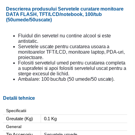
Descrierea produsului Servetele curatare monitoare
DATA FLASH, TFT/LCD/notebook, 100/tub
(50umede/50uscate)
Fluidul din servetel nu contine alcool si este
antistatic.
Servetele uscate pentru curatarea usoara a
monitoarelor TFT/LCD, monitoare laptop, PDA-uri,
proiectoare.
Folositi servetelul umed pentru curatarea completa
a suprafetei si apoi folositi servetelul uscat pentru a
sterge excesul de lichid.
Ambalare: 100 buc/tub (50 umede/50 uscate).
Detalii tehnice
Specificatii
Greutate (Kg)
0.1 Kg
General
Tip Accesoriu
Servetele umede