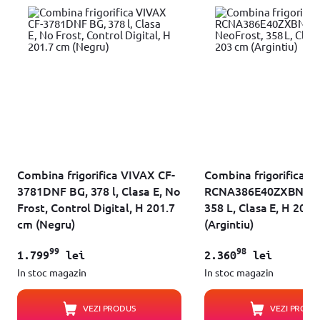
Combina frigorifica VIVAX CF-
Combina frigorifica B
3781DNF BG, 378 l, Clasa E, No
RCNA386E40ZXBN, Ne
Frost, Control Digital, H 201.7
358 L, Clasa E, H 203
cm (Negru)
(Argintiu)
99
98
1.799
lei
2.360
lei
In stoc magazin
In stoc magazin
VEZI PRODUS
VEZI PRODU