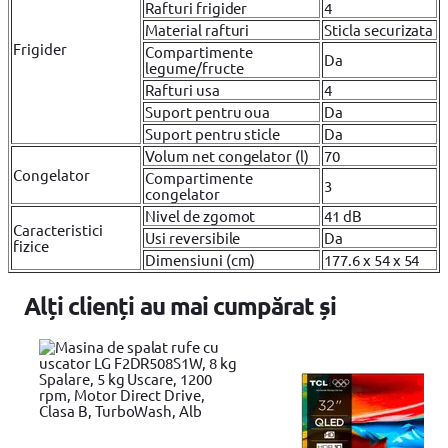
Rafturi frigider
4
Material rafturi
Sticla securizata
Frigider
Compartimente
Da
legume/fructe
Rafturi usa
4
Suport pentru oua
Da
Suport pentru sticle
Da
Volum net congelator (l)
70
Congelator
Compartimente
3
congelator
Nivel de zgomot
41 dB
Caracteristici
Usi reversibile
Da
fizice
Dimensiuni (cm)
177.6 x 54 x 54
Alți clienți au mai cumpărat și