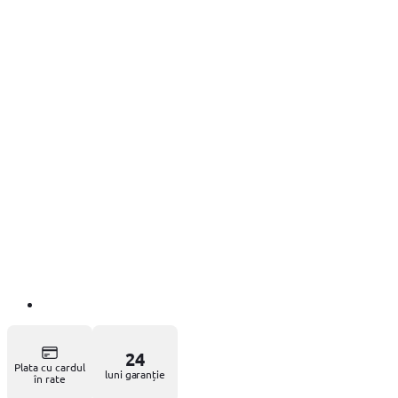
24
Plata cu cardul
luni garanție
în rate