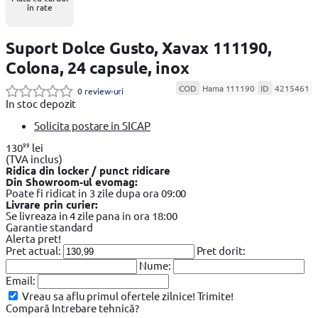
în rate
Suport Dolce Gusto, Xavax 111190,
Colona, 24 capsule, inox
COD
Hama 111190
ID
4215461
0 review-uri
In stoc depozit
Solicita postare in SICAP
99
130
lei
(TVA inclus)
Ridica din locker / punct ridicare
Din Showroom-ul evomag:
Poate fi ridicat in 3 zile dupa ora 09:00
Livrare prin curier:
Se livreaza in 4 zile pana in ora 18:00
Garantie standard
Alerta pret!
Pret actual:
Pret dorit:
Nume:
Email:
Vreau sa aflu primul ofertele zilnice!
Trimite!
Compară
Intrebare tehnică?