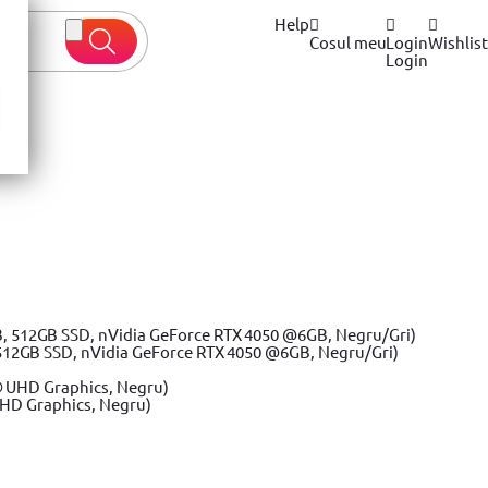
Help
Cosul meu
Login
Wishlist
Login
 oferte
 800mm
512GB SSD, nVidia GeForce RTX 4050 @6GB, Negru/Gri)
UHD Graphics, Negru)