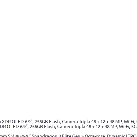
Vopsit si Trafaleti BOSCH
Pistoale de Vopsit si Trafaleti YATO
Echip
nel
Surubelnita electrica
Surubelnita electrica BOSCH
Surubelnita e
 OLED 6.9", 256GB Flash, Camera Tripla 48 + 12 + 48 MP, Wi-Fi, 5G,