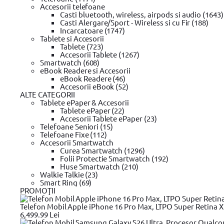
scule electrice DeWALT
Pistoale de Vopsit si Trafaleti
Pistoale de 
Accesorii telefoane
Modalitati de plata
Echipamente de protectie YATO
Bricolaj
Bricolaj OEM
Bricolaj Cy
Casti bluetooth, wireless, airpods si audio (1643)
Rate
Casti Alergare/Sport - Wireless si cu Fir (188)
Oferte
Incarcatoare (1747)
Plata online prin card
Tablete si Accesorii
Suport rate
Tablete (723)
Confidentialitate
Accesorii Tablete (1267)
Smartwatch (608)
eBook Readere si Accesorii
eBook Readere (46)
Cumparaturi
Accesorii eBook (52)
ALTE CATEGORII
Contul meu / Înregistrare cont
Tablete ePaper & Accesorii
Cum cumpar?
Tablete ePaper (22)
Cum platesc?
Accesorii Tablete ePaper (23)
Garantie si returnare
Telefoane Seniori (15)
Mod de livrare
Telefoane Fixe (112)
Wishlist
Accesorii Smartwatch
Termeni si conditii
Curea Smartwatch (1296)
Folii Protectie Smartwatch (192)
Huse Smartwatch (210)
Walkie Talkie (23)
Despre noi
Smart Ring (69)
PROMOŢII
Valorile evomag
Home
Telefon Mobil Apple iPhone 16 Pro Max, LTPO Super Retina XDR
Despre evomag
6,499.99 Lei
Locatie punct de lucru