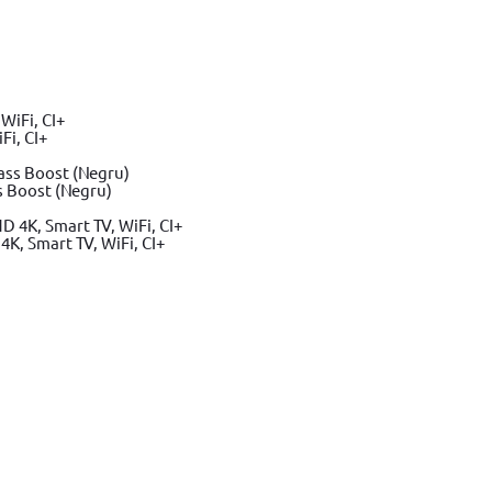
loc C, Drumul Intre Tarlale 160 - 174, Sector 3, Bucureşti.
Vezi har
Fi, CI+
s Boost (Negru)
K, Smart TV, WiFi, CI+