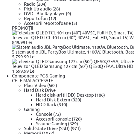
Radio (204)
Pick-Up audio (28)
Copyright © 2026 Evolution Systems SRL. Centrul Logistic Apollo, B
DVD - Blu-Ray player (9)
Reportofon (12)
Accesorii reportofoane (5)
PROMOŢII
Televizor QLED TCL 101 cm (40") 40V5C, Full HD, Smart TV, Wi
849.99 Lei
Sistem audio JBL PartyBox Ultimate, 1100W, Bluetooth, Bas
5,799.99 Lei
Televizor QLED Samsung 127 cm (50") QE50Q7FAA, Ultra HD 4
1,599.99 Lei
Componente PC & Gaming
CELE MAI ACCESATE
Placi Video (562)
Hard Disk Drive
Hard disk-uri (HDD) Desktop (186)
Hard Disk Extern (320)
HDD Rack (310)
Gaming
Console (72)
Accesorii console (728)
Scaune Gaming (629)
Solid-State Drive (SSD) (971)
Memorii (1077)