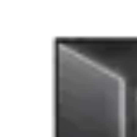
cardul în rate
Masina de taiat gresie si faianta YATO, 
0 review-uri
In stoc furnizor
Solicita postare in SICAP
99
477
lei
(TVA inclus)
Adaugă la wishlist
Ridica din locker / punct ridicare
Din Showroom-ul evomag:
Poate fi ridicat in 15 zile dupa ora 09:00
Livrare prin curier:
Se livreaza in 16 zile pana in ora 18:00
Garantie standard
Alerta pret!
Pret actual:
Pret dorit:
Vreau sa aflu primul ofertele zilnice!
Trimite!
Compară
Intrebare tehnică?