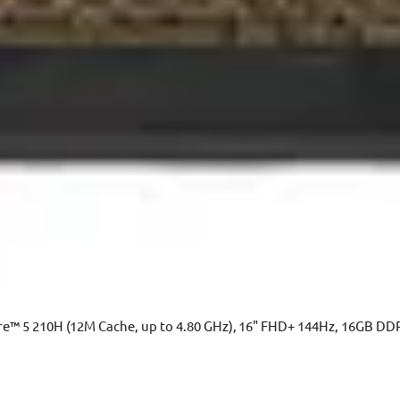
YATO
Scule dulgherie
Scule dulgherie Stanley
Scule dulgherie YATO
T
trumente de masura Stanley
Geanta scule
Geanta scule Stanley
Gea
e™ 5 210H (12M Cache, up to 4.80 GHz), 16" FHD+ 144Hz, 16GB DD
cule electrice DeWALT
Accesorii Masina de gaurit
Accesorii Masin
e gaurit si insurubat DeWALT
Fierastrau pendular
Fierastrau pen
 sabie
Fierastrau sabie DeWALT
Fierastrau sabie BOSCH
Slefuitor e
lectrica
Rindea electrica BOSCH
Rindea electrica Makita
Suflanta ae
emolator BOSCH
Placi compactoare & Ciocan demolator Makita
Acce