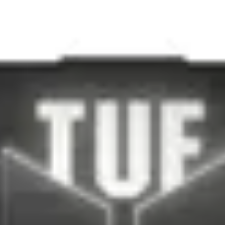
blat amortizat, lungime de taiere 800mm
Adaugă în coș
Nume:
Email: