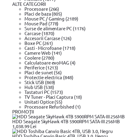
ALTE CATEGORII
Procesoare (266)
Placi de baza (805)
Mouse PC / Gaming (2189)
Mouse Pad (778)
Surse de alimentare PC (1176)
Carcase (1870)
Accesorii Carcase (126)
Boxe PC (261)
Casti - Microfoane (1718)
Camere Web (141)
Coolere (2780)
Calculatoare evoMAG (4)
Periferice (1213)
Placi de sunet (56)
Protectie electrica (848)
Stick USB (869)
Hub USB (538)
Tastaturi PC (1573)
TV Tuner - Placi Captura (18)
Unitati Optice (55)
Procesoare Refurbished (1)
PROMOŢII
HDD Seagate SkyHawk 4TB 5900RPM SATA-III 256MB
1,038.99 Lei
HDD Toshiba Canvio Basic 4TB, USB 3.0, Negru