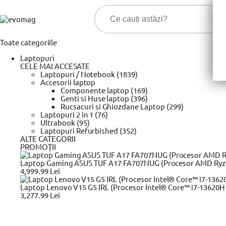
Toate categoriile
Laptopuri
CELE MAI ACCESATE
Laptopuri / Notebook (1839)
Accesorii laptop
Componente laptop (169)
Genti si Huse laptop (396)
Cele ma
Rucsacuri si Ghiozdane Laptop (299)
Laptopuri 2 in 1 (76)
Ultrabook (95)
Prima pagina
Laptopuri Refurbished (352)
Unelte si scule
Unelte de taiat
YATO
Masina d
»
»
»
»
ALTE CATEGORII
Masina de taiat gresie si faianta YATO, blat amortizat, lungime 
PROMOŢII
1
Laptop Gaming ASUS TUF A17 FA707NUG (Procesor AMD Ryzen™
2
4,999.99 Lei
3
Laptop Lenovo V15 G5 IRL (Procesor Intel® Core™ i7-13620H 
3,277.99 Lei
Plata cu