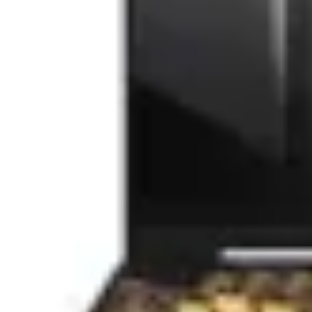
Scurta descriere
Detalii tehnice
Review-uri
99
477
lei
(TVA inclus)
In stoc furnizor
Masina de taiat gresie si faianta YATO, blat amortizat, lungime 
Descrierea produsului Masina de taiat gresie si faianta 
Instrument profesional pentru taierea placilor ceramice.
Lungimea maxima de taiere este de 800mm.
Aparatul poate lucra cu placi ceramice de maxim 16mm.
Sistemul de ghidaj, ofera o functionare stabila si precisa.