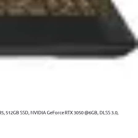
rusa chei & Unelte
Trusa chei & Unelte YATO
Trusa chei & Unelte
nta scule YATO
Polizor unghiular
Polizor unghiular BOSCH
R5, 512GB SSD, NVIDIA GeForce RTX 3050 @6GB, DLSS 3.0,
a de gaurit DeWALT
Accesorii Masina de gaurit BOSCH
Masina de
dular BOSCH
Fierastrau pendular DeWALT
Fierastrau circular
lectric
Slefuitor electric BOSCH
Slefuitor electric YATO
Masini de
r cald
Suflanta aer cald YATO
Suflanta aer cald BOSCH
Placi
sorii scule electrice
Accesorii scule electrice BOSCH
Accesorii