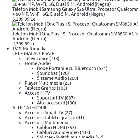
Departamente
Angajari
Telefon Mobil Samsung Galaxy S26 Ultra, Procesor Qualcom
Contact
+ 50 MP, Wi-Fi, 5G, Dual SIM, Android (Negru)
5,299.99 Lei
Resurse si Informatii legale
Telefon Mobil OnePlus 15, Procesor Qualcomm SM8850-AC Sn
Android (Negru)
Black Friday
4,399.99 Lei
Review-uri si tutoriale video
TV & Multimedia
Glosar
CELE MAI ACCESATE
ANPC - Protectia Consumatorilor
Televizoare (713)
SAL
Home Audio
Informatii privind DEEE
Boxe Portabile cu Bluetooth (571)
Harta Site
Soundbar (120)
Sisteme Audio (208)
Player Multimedia (25)
Tablete Grafice (103)
Accesorii TV
Suporturi TV (887)
Alte accesorii (130)
ALTE CATEGORII
Accesorii Smart TV (27)
Accesorii tablete grafice (41)
Accesorii Multimedia
Cabluri HDMI (753)
Cabluri Audio-Video (435)
Splitter - Switch multimedia (57)