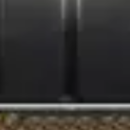
de taiere 800mm
Adaugă în coș
YATO, blat amortizat, lungime de taiere 800mm