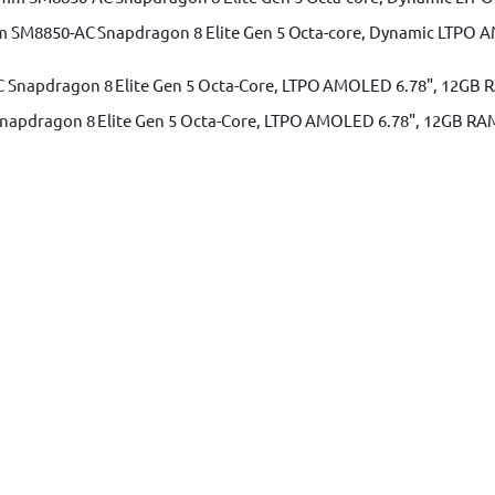
m SM8850-AC Snapdragon 8 Elite Gen 5 Octa-core, Dynamic LTPO A
apdragon 8 Elite Gen 5 Octa-Core, LTPO AMOLED 6.78", 12GB RAM, 