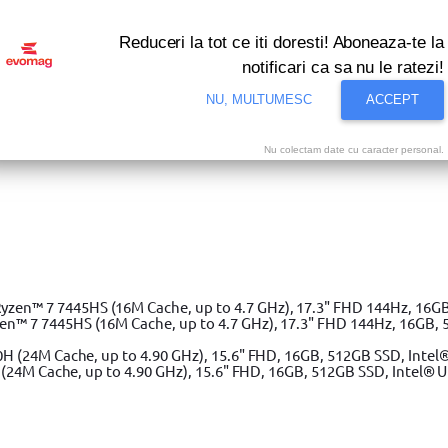
Reduceri la tot ce iti doresti! Aboneaza-te la
notificari ca sa nu le ratezi!
NU, MULTUMESC
ACCEPT
Nu colectam date cu caracter personal.
i bune oferte ale momentului! Profita acum!
Vezi
e taiat gresie si faianta YATO, blat amortizat, lungime de taiere
de taiere 800mm
 7 7445HS (16M Cache, up to 4.7 GHz), 17.3" FHD 144Hz, 16GB, 
(24M Cache, up to 4.90 GHz), 15.6" FHD, 16GB, 512GB SSD, Intel® 