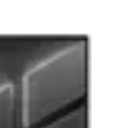
COD
YT-3708
ID
4017186