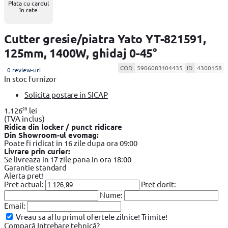
Plata cu cardul
în rate
Cutter gresie/piatra Yato YT-821591,
125mm, 1400W, ghidaj 0-45°
COD
5906083104435
ID
4300158
0 review-uri
In stoc furnizor
Solicita postare in SICAP
99
1.126
lei
(TVA inclus)
Ridica din locker / punct ridicare
Din Showroom-ul evomag:
Poate fi ridicat in 16 zile dupa ora 09:00
Livrare prin curier:
Se livreaza in 17 zile pana in ora 18:00
Garantie standard
Alerta pret!
Pret actual:
Pret dorit:
Nume:
Email:
Vreau sa aflu primul ofertele zilnice!
Trimite!
Compară
Intrebare tehnică?