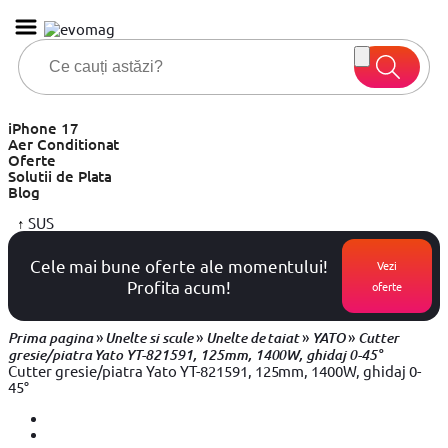
iPhone 17
Aer Conditionat
Oferte
Solutii de Plata
Blog
↑
SUS
Cele mai bune oferte ale momentului!
Vezi
Profita acum!
oferte
»
»
»
»
Prima pagina
Unelte si scule
Unelte de taiat
YATO
Cutter
gresie/piatra Yato YT-821591, 125mm, 1400W, ghidaj 0-45°
Cutter gresie/piatra Yato YT-821591, 125mm, 1400W, ghidaj 0-
45°