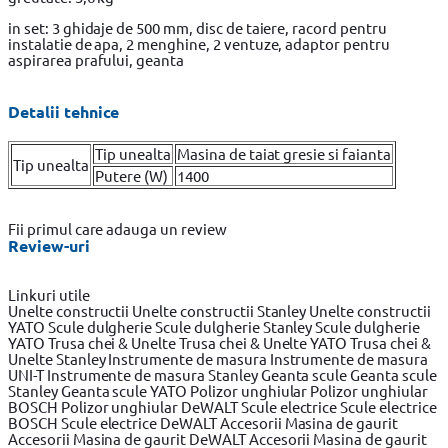
in set: 3 ghidaje de 500 mm, disc de taiere, racord pentru
instalatie de apa, 2 menghine, 2 ventuze, adaptor pentru
aspirarea prafului, geanta
Detalii tehnice
Tip unealta
Masina de taiat gresie si faianta
Tip unealta
Putere (W)
1400
Fii primul care adauga un review
Review-uri
Linkuri utile
Unelte constructii
Unelte constructii Stanley
Unelte constructii
YATO
Scule dulgherie
Scule dulgherie Stanley
Scule dulgherie
YATO
Trusa chei & Unelte
Trusa chei & Unelte YATO
Trusa chei &
Unelte Stanley
Instrumente de masura
Instrumente de masura
UNI-T
Instrumente de masura Stanley
Geanta scule
Geanta scule
Stanley
Geanta scule YATO
Polizor unghiular
Polizor unghiular
BOSCH
Polizor unghiular DeWALT
Scule electrice
Scule electrice
BOSCH
Scule electrice DeWALT
Accesorii Masina de gaurit
Accesorii Masina de gaurit DeWALT
Accesorii Masina de gaurit