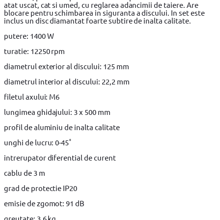
atat uscat, cat si umed, cu reglarea adancimii de taiere. Are
blocare pentru schimbarea in siguranta a discului. In set este
inclus un disc diamantat foarte subtire de inalta calitate.
putere: 1400 W
turatie: 12250 rpm
diametrul exterior al discului: 125 mm
diametrul interior al discului: 22,2 mm
filetul axului: M6
lungimea ghidajului: 3 x 500 mm
profil de aluminiu de inalta calitate
unghi de lucru: 0-45˚
intrerupator diferential de curent
cablu de 3 m
grad de protectie IP20
emisie de zgomot: 91 dB
greutate: 3,6 kg