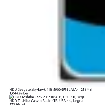
22274 Yato cu lama din otel SK5 acoperita cu PTFE pentru a facilit
Detalii tehnice
Tip unealta
Tip unealta
Cleste
Alți clienți au mai cump
HDD Seagate SkyHawk 4TB 5900RPM SATA-III 256MB
1,044.99 Lei
Trusa scule YATO YT-38841,
Surubelnita pe acum
HDD Toshiba Canvio Basic 4TB, USB 3.0, Negru
873.99 Lei