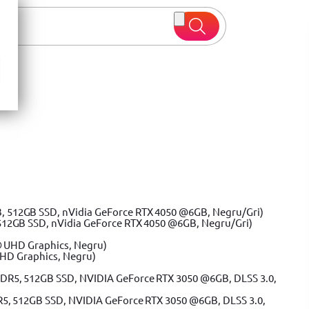
 oferte
512GB SSD, nVidia GeForce RTX 4050 @6GB, Negru/Gri)
UHD Graphics, Negru)
R5, 512GB SSD, NVIDIA GeForce RTX 3050 @6GB, DLSS 3.0,