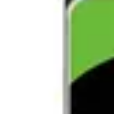
Review-uri
99
164
lei
(TVA inclus)
In stoc furnizor
Cleste taiat Yato PVC 75 mm teflonat
Te-ar putea interesa