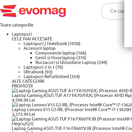
Toate categoriile
Laptopuri
CELE MAI ACCESATE
Laptopuri / Notebook (1830)
Accesorii laptop
Componente laptop (166)
Genti si Huse laptop (376)
Cele ma
Rucsacuri si Ghiozdane Laptop (294)
Laptopuri 2 in 1 (76)
Ultrabook (93)
Prima pagina
Laptopuri Refurbished (354)
Unelte si scule
Unelte de taiat
YATO
Cleste t
»
»
»
»
ALTE CATEGORII
Cleste taiat Yato PVC 75 mm teflonat
PROMOŢII
Laptop Gaming ASUS TUF A17 FA707NUG (Procesor AMD Ryzen™
4,599.99 Lei
Laptop Lenovo V15 G5 IRL (Procesor Intel® Core™ i7-13620H 
3,273.99 Lei
Laptop Gaming ASUS TUF F16 FX607VJB (Procesor Intel® Cor