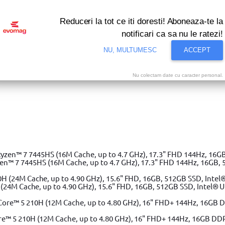
Reduceri la tot ce iti doresti! Aboneaza-te la
notificari ca sa nu le ratezi!
NU, MULTUMESC
ACCEPT
Nu colectam date cu caracter personal.
i bune oferte ale momentului! Profita acum!
Vezi
aiat Yato PVC 75 mm teflonat
 7 7445HS (16M Cache, up to 4.7 GHz), 17.3" FHD 144Hz, 16GB, 
(24M Cache, up to 4.90 GHz), 15.6" FHD, 16GB, 512GB SSD, Intel® 
e™ 5 210H (12M Cache, up to 4.80 GHz), 16" FHD+ 144Hz, 16GB DD