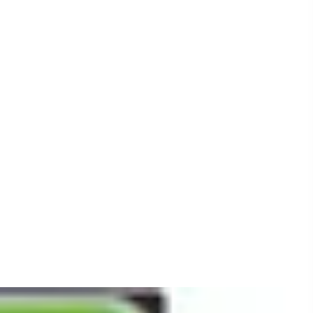
COD
YT-22274
ID
3997160