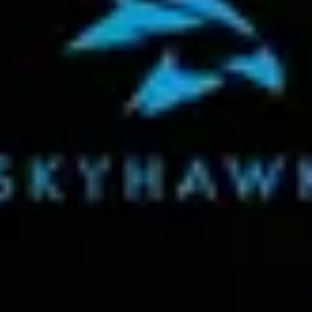
 Fortis
Disc abraziv taiere inox Bosch
Disc diama
ru lemn,
2608600545, 115 mm
mm, Dreme
i (Negru)
diametru, 1 mm grosime
SpeedClic
99
99
8
lei
144
lei
In stoc magazin
In stoc magaz
S
VEZI PRODUS
nat
 PP, PE, PU si cabluri electrice. Coprul este fabricat din aluminiu si