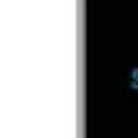
Aparat de taiat parchet
Panza fierastrau sabie
laminat Yato YT-37301
4317784772785, pent
150/130 x 4.2, 5 bucat
99
99
254
lei
76
lei
In stoc magazin
In stoc magazin
VEZI PRODUS
VEZI PRODU
Descrierea produsului Cleste taiat Yato PVC 75 mm teflo
Cleste de taiat PVC, PP, PE, PU, 0-75 mm Yato
YT-22274
Cleste pentur taierea tevilor din PVC si a altor materiale plastice: