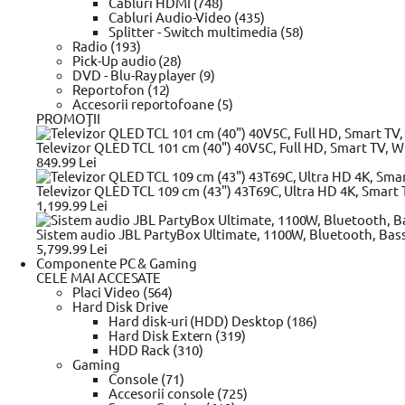
Cabluri HDMI (748)
Cabluri Audio-Video (435)
Splitter - Switch multimedia (58)
Radio (193)
Pick-Up audio (28)
DVD - Blu-Ray player (9)
Reportofon (12)
Accesorii reportofoane (5)
PROMOŢII
Televizor QLED TCL 101 cm (40") 40V5C, Full HD, Smart TV, Wi
849.99 Lei
Televizor QLED TCL 109 cm (43") 43T69C, Ultra HD 4K, Smart T
1,199.99 Lei
Sistem audio JBL PartyBox Ultimate, 1100W, Bluetooth, Bas
5,799.99 Lei
Componente PC & Gaming
CELE MAI ACCESATE
Placi Video (564)
Hard Disk Drive
Plata cu
Hard disk-uri (HDD) Desktop (186)
cardul în rate
Hard Disk Extern (319)
HDD Rack (310)
Gaming
Console (71)
Cleste taiat Yato PVC 75 mm teflonat
Accesorii console (725)