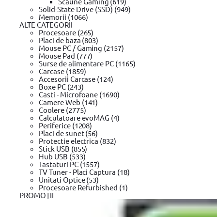
Scaune Gaming (619)
0 review-uri
Solid-State Drive (SSD) (949)
In stoc furnizor
Memorii (1066)
ALTE CATEGORII
Solicita postare in SICAP
Procesoare (265)
Placi de baza (803)
99
164
lei
Mouse PC / Gaming (2157)
(TVA inclus)
Mouse Pad (777)
Surse de alimentare PC (1165)
Carcase (1859)
Accesorii Carcase (124)
Adaugă la wishlist
Boxe PC (243)
Ridica din locker / punct ridicare
Casti - Microfoane (1690)
Din Showroom-ul evomag:
Camere Web (141)
Poate fi ridicat in 19 zile dupa ora 09:00
Coolere (2775)
Livrare prin curier:
Calculatoare evoMAG (4)
Se livreaza in 20 zile pana in ora 18:00
Periferice (1208)
Garantie standard
Placi de sunet (56)
Alerta pret!
Protectie electrica (832)
Pret actual:
Pret dorit:
Stick USB (855)
Vreau sa aflu primul ofertele zilnice!
Hub USB (533)
Trimite!
Tastaturi PC (1557)
Compară
Intrebare tehnică?
TV Tuner - Placi Captura (18)
Produse recomandate
Unitati Optice (53)
Procesoare Refurbished (1)
Scurta descriere
PROMOŢII
Detalii tehnice