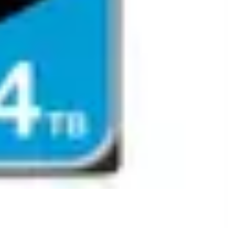
uciuc Diametru de taiere: 0-75 mm
lator 2.0 Ah si
Surubelnita cu acumulator