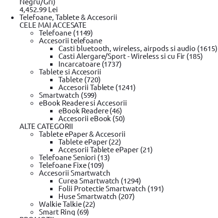
Negru/Gri)
4,452.99 Lei
Telefoane, Tablete & Accesorii
CELE MAI ACCESATE
Telefoane (1149)
Accesorii telefoane
Casti bluetooth, wireless, airpods si audio (1615)
Casti Alergare/Sport - Wireless si cu Fir (185)
Incarcatoare (1737)
Tablete si Accesorii
Tablete (720)
Accesorii Tablete (1241)
Smartwatch (599)
eBook Readere si Accesorii
eBook Readere (46)
Accesorii eBook (50)
ALTE CATEGORII
Tablete ePaper & Accesorii
Tablete ePaper (22)
Accesorii Tablete ePaper (21)
Telefoane Seniori (13)
Telefoane Fixe (109)
Accesorii Smartwatch
Curea Smartwatch (1294)
Folii Protectie Smartwatch (191)
Huse Smartwatch (207)
Walkie Talkie (22)
Smart Ring (69)