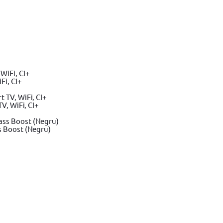
Fi, CI+
V, WiFi, CI+
s Boost (Negru)