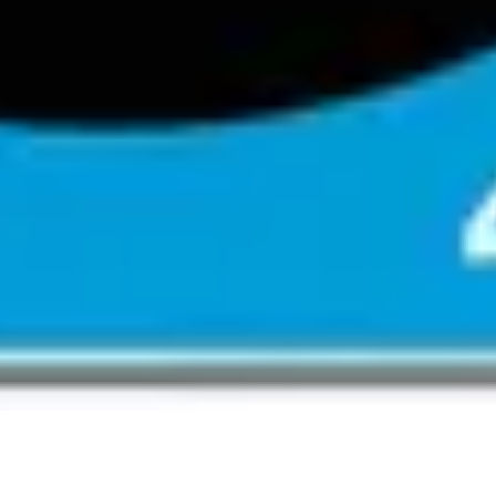
a taierea. Date tehnice: YT-22274 Yato Material: Aluminiu, otel, ca
ărat și
ulator, 3.7
Masina de gaurit si insurubat
Set acumu