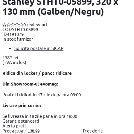
Stanley STHT0-05899, 320 x
130 mm (Galben/Negru)
0 review-uri
COD
STHT0-05899
ID
4191079
In stoc furnizor
Solicita postare in SICAP
99
138
lei
(TVA inclus)
Ridica din locker / punct ridicare
Din Showroom-ul evomag:
Poate fi ridicat in 17 zile dupa ora 09:00
Livrare prin curier:
Se livreaza in 18 zile pana in ora 18:00
Garantie standard
Alerta pret!
Pret actual:
Pret dorit: