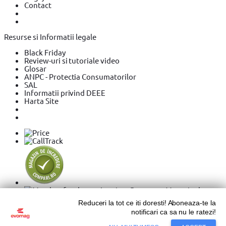
Contact
Resurse si Informatii legale
Black Friday
Review-uri si tutoriale video
Glosar
ANPC - Protectia Consumatorilor
SAL
Informatii privind DEEE
Harta Site
Reduceri la tot ce iti doresti! Aboneaza-te la
notificari ca sa nu le ratezi!
Copyright © 2026 Evolution Systems SRL. Centrul Logistic
Adaugă în coș