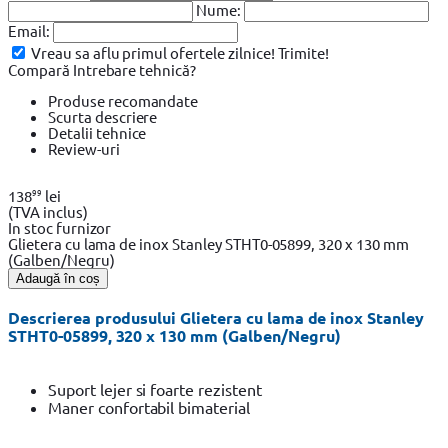
Nume:
Email:
Vreau sa aflu primul ofertele zilnice!
Trimite!
Compară
Intrebare tehnică?
Produse recomandate
Scurta descriere
Detalii tehnice
Review-uri
99
138
lei
(TVA inclus)
In stoc furnizor
Glietera cu lama de inox Stanley STHT0-05899, 320 x 130 mm
(Galben/Negru)
Adaugă în coș
Descrierea produsului Glietera cu lama de inox Stanley
STHT0-05899, 320 x 130 mm (Galben/Negru)
Suport lejer si foarte rezistent
Maner confortabil bimaterial