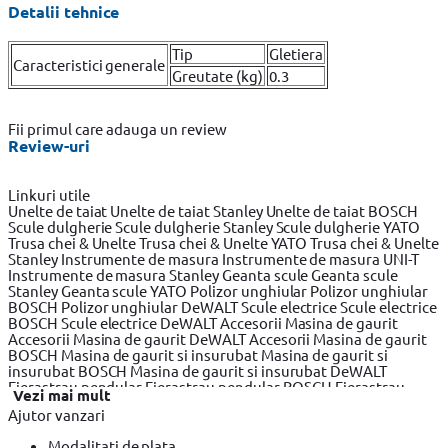
Detalii tehnice
Tip
Gletiera
Caracteristici generale
Greutate (kg)
0.3
Fii primul care adauga un review
Review-uri
Linkuri utile
Unelte de taiat
Unelte de taiat Stanley
Unelte de taiat BOSCH
Scule dulgherie
Scule dulgherie Stanley
Scule dulgherie YATO
Trusa chei & Unelte
Trusa chei & Unelte YATO
Trusa chei & Unelte
Stanley
Instrumente de masura
Instrumente de masura UNI-T
Instrumente de masura Stanley
Geanta scule
Geanta scule
Stanley
Geanta scule YATO
Polizor unghiular
Polizor unghiular
BOSCH
Polizor unghiular DeWALT
Scule electrice
Scule electrice
BOSCH
Scule electrice DeWALT
Accesorii Masina de gaurit
Accesorii Masina de gaurit DeWALT
Accesorii Masina de gaurit
BOSCH
Masina de gaurit si insurubat
Masina de gaurit si
insurubat BOSCH
Masina de gaurit si insurubat DeWALT
Fierastrau pendular
Fierastrau pendular BOSCH
Fierastrau
Vezi mai mult
pendular DeWALT
Fierastrau circular
Fierastrau circular
Ajutor vanzari
DeWALT
Fierastrau circular BOSCH
Fierastrau sabie
Fierastrau
sabie DeWALT
Fierastrau sabie BOSCH
Slefuitor electric
Modalitati de plata