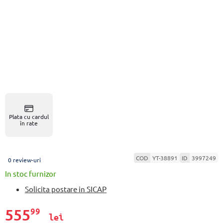
Plata cu cardul
în rate
COD
YT-38891
ID
3997249
0 review-uri
In stoc furnizor
Solicita postare in SICAP
555
99
lei