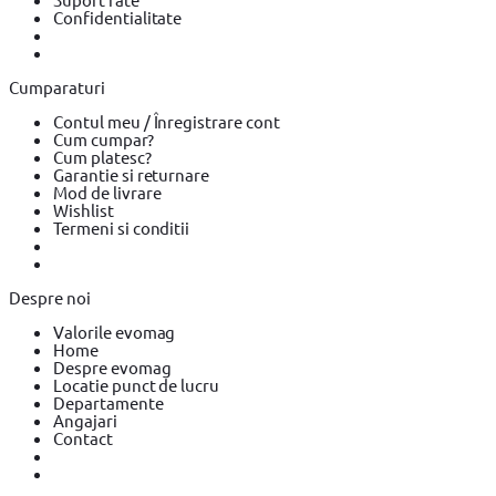
BOSCH
Placi compactoare & Ciocan demolator
Placi
Confidentialitate
compactoare & Ciocan demolator BOSCH
Placi compactoare &
Ciocan demolator Makita
Accesorii scule electrice
Accesorii
scule electrice BOSCH
Accesorii scule electrice DeWALT
Pistoale
de Vopsit si Trafaleti
Pistoale de Vopsit si Trafaleti BOSCH
Cumparaturi
Pistoale de Vopsit si Trafaleti YATO
Echipamente de protectie
Echipamente de protectie Makita
Echipamente de protectie
Contul meu / Înregistrare cont
YATO
Bricolaj
Bricolaj OEM
Bricolaj Cynel
Surubelnita electrica
Cum cumpar?
Surubelnita electrica BOSCH
Surubelnita electrica Heinner
Cum platesc?
Garantie si returnare
Mod de livrare
Wishlist
Termeni si conditii
Despre noi
Valorile evomag
Home
Despre evomag
Locatie punct de lucru
Departamente
Angajari
Contact